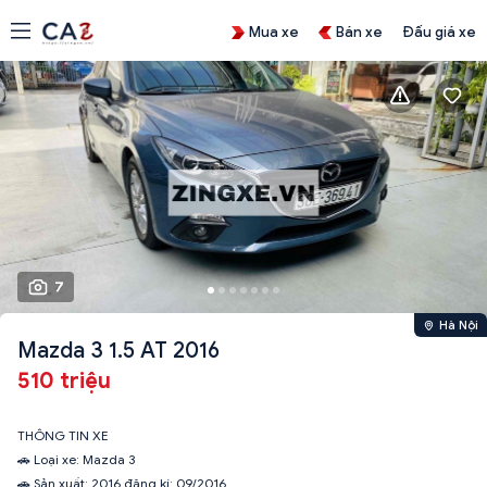
Mua xe
Bán xe
Đấu giá xe
7
Hà Nội
Mazda 3 1.5 AT 2016
510 triệu
THÔNG TIN XE
🚗 Loại xe: Mazda 3
🚗 Sản xuất: 2016 đăng kí: 09/2016