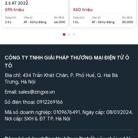
2.5 AT 2022
595 triệu
550 triệu
Dung tích
Hộp số
Km đã đi
Dung tích
Hộp số
Km đã đi
2.5 L
AT - Số tự động
64,000
1.5 L
AT - Số tự động
30,000
CÔNG TY TNHH GIẢI PHÁP THƯƠNG MẠI ĐIỆN TỬ Ô
TÔ
Địa chỉ: 434 Trần Khát Chân, P. Phố Huế, Q. Hai Bà
Trưng, Hà Nội
Email:
sales@zingxe.vn
Số điện thoại:
0912269166
Mã số doanh nghiệp: 0109676491. Ngày cấp: 08/01/2024.
Nơi cấp: SKH & ĐT TP. Hà Nội