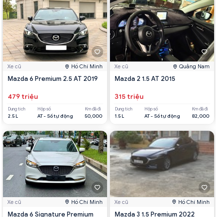
Xe cũ
Hồ Chí Minh
Xe cũ
Quảng Nam
Mazda 6 Premium 2.5 AT 2019
Mazda 2 1.5 AT 2015
479 triệu
315 triệu
Dung tích
Hộp số
Km đã đi
Dung tích
Hộp số
Km đã đi
2.5 L
AT - Số tự động
50,000
1.5 L
AT - Số tự động
82,000
Xe cũ
Hồ Chí Minh
Xe cũ
Hồ Chí Minh
Mazda 6 Signature Premium
Mazda 3 1.5 Premium 2022