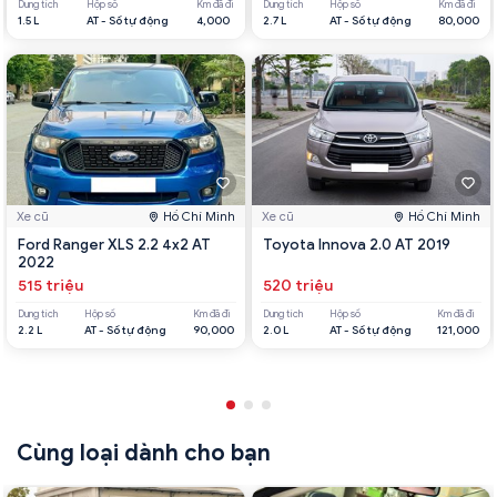
Dung tích
Hộp số
Km đã đi
Dung tích
Hộp số
Km đã đi
1.5 L
AT - Số tự động
4,000
2.7 L
AT - Số tự động
80,000
Xe cũ
Hồ Chí Minh
Xe cũ
Hồ Chí Minh
Ford Ranger XLS 2.2 4x2 AT
Toyota Innova 2.0 AT 2019
2022
515 triệu
520 triệu
Dung tích
Hộp số
Km đã đi
Dung tích
Hộp số
Km đã đi
2.2 L
AT - Số tự động
90,000
2.0 L
AT - Số tự động
121,000
Cùng loại dành cho bạn