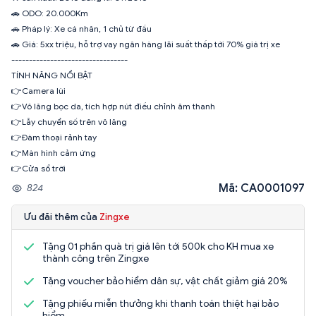
🚗 ODO: 20.000Km
🚗 Pháp lý: Xe cá nhân, 1 chủ từ đầu
🚗 Giá: 5xx triệu, hỗ trợ vay ngân hàng lãi suất thấp tới 70% giá trị xe
---------------------------------
TÍNH NĂNG NỔI BẬT
👉Camera lùi
👉Vô lăng bọc da, tích hợp nút điều chỉnh âm thanh
👉Lẫy chuyển số trên vô lăng
👉Đàm thoại rảnh tay
👉Màn hình cảm ứng
👉Cửa sổ trời
Mã: CA0001097
824
Ưu đãi thêm của
Zingxe
Tặng 01 phần quà trị giá lên tới 500k cho KH mua xe
thành công trên Zingxe
Tặng voucher bảo hiểm dân sự, vật chất giảm giá 20%
Tặng phiếu miễn thưởng khi thanh toán thiệt hại bảo
hiểm