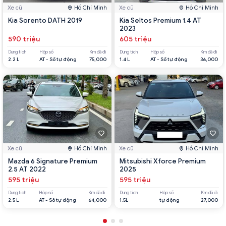
Xe cũ
Hồ Chí Minh
Xe cũ
Hồ Chí Minh
Kia Sorento DATH 2019
Kia Seltos Premium 1.4 AT
2023
590 triệu
605 triệu
Dung tích
Hộp số
Km đã đi
Dung tích
Hộp số
Km đã đi
2.2 L
AT - Số tự động
75,000
1.4 L
AT - Số tự động
36,000
Xe cũ
Hồ Chí Minh
Xe cũ
Hồ Chí Minh
Mazda 6 Signature Premium
Mitsubishi Xforce Premium
2.5 AT 2022
2025
595 triệu
595 triệu
Dung tích
Hộp số
Km đã đi
Dung tích
Hộp số
Km đã đi
2.5 L
AT - Số tự động
64,000
1.5L
tự động
27,000