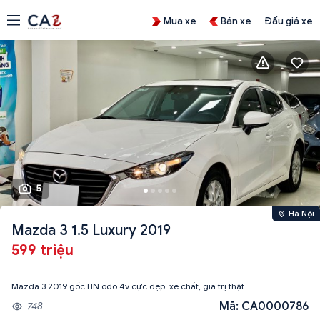
Mua xe
Bán xe
Đấu giá xe
5
Hà Nội
Mazda 3 1.5 Luxury 2019
599 triệu
Mazda 3 2019 gốc HN odo 4v cực đẹp. xe chất, giá trị thật
Mã: CA0000786
748