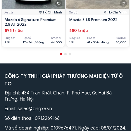
Xe cũ
Hồ Chí Minh
Xe cũ
Hồ Chí Minh
Mazda 6 Signature Premium
Mazda 3 1.5 Premium 2022
2.5 AT 2022
595 triệu
550 triệu
Dung tích
Hộp số
Km đã đi
Dung tích
Hộp số
Km đã đi
2.5 L
AT - Số tự động
64,000
1.5 L
AT - Số tự động
30,000
CÔNG TY TNHH GIẢI PHÁP THƯƠNG MẠI ĐIỆN TỬ Ô
TÔ
Địa chỉ: 434 Trần Khát Chân, P. Phố Huế, Q. Hai Bà
Trưng, Hà Nội
Email:
sales@zingxe.vn
Số điện thoại:
0912269166
Mã số doanh nghiệp: 0109676491. Ngày cấp: 08/01/2024.