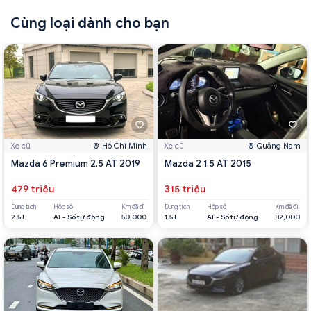
Cùng loại dành cho bạn
Xe cũ
Hồ Chí Minh
Xe cũ
Quảng Nam
Mazda 6 Premium 2.5 AT 2019
Mazda 2 1.5 AT 2015
479 triệu
315 triệu
Dung tích
Hộp số
Km đã đi
Dung tích
Hộp số
Km đã đi
2.5 L
AT - Số tự động
50,000
1.5 L
AT - Số tự động
82,000