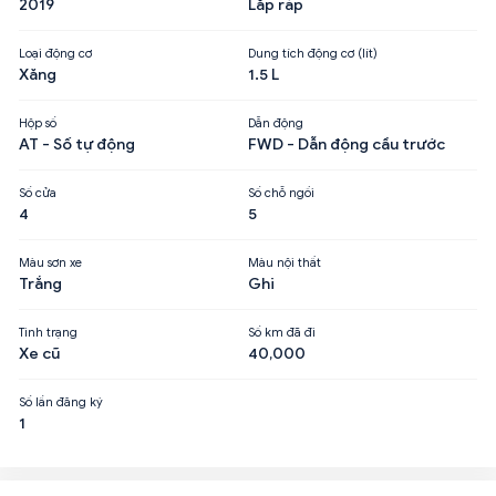
2019
Lắp ráp
Loại động cơ
Dung tích động cơ (lít)
Xăng
1.5 L
Hộp số
Dẫn động
AT - Số tự động
FWD - Dẫn động cầu trước
Số cửa
Số chỗ ngồi
4
5
Màu sơn xe
Màu nội thất
Trắng
Ghi
Tình trạng
Số km đã đi
Xe cũ
40,000
Số lần đăng ký
1