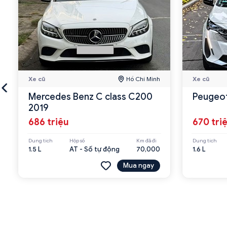
Xe cũ
Hồ Chí Minh
Xe cũ
Mercedes Benz C class C200
Peugeot
2019
686 triệu
670 tri
Dung tích
Hộp số
Km đã đi
Dung tích
1.5 L
AT - Số tự động
70,000
1.6 L
Mua ngay