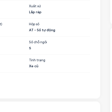
Xuất xứ
Lắp ráp
t)
Hộp số
AT - Số tự động
Số chỗ ngồi
5
Tình trạng
Xe cũ