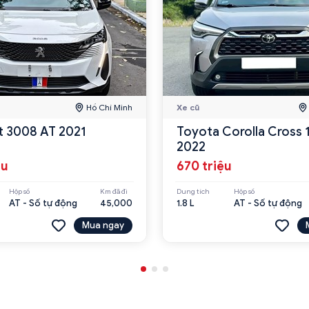
Hồ Chí Minh
Xe cũ
 3008 AT 2021
Toyota Corolla Cross 
2022
ệu
670 triệu
Hộp số
Km đã đi
Dung tích
Hộp số
AT - Số tự động
45,000
1.8 L
AT - Số tự động
Mua ngay