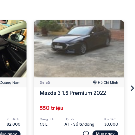
Quảng Nam
Xe cũ
Hồ Chí Minh
Mazda 3 1.5 Premium 2022
550 triệu
Km đã đi
Dung tích
Hộp số
Km đã đi
82,000
1.5 L
AT - Số tự động
30,000
Mua ngay
Mua ngay