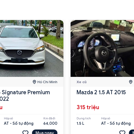
Hồ Chí Minh
Xe cũ
 Signature Premium
Mazda 2 1.5 AT 2015
2022
ệu
315 triệu
Hộp số
Km đã đi
Dung tích
Hộp số
AT - Số tự động
64,000
1.5 L
AT - Số tự động
Mua ngay