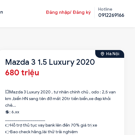
Hotline
ản
Đăng nhập/ Đăng ký
0912269166
Hà Nội
Mazda 3 1.5 Luxury 2020
680 triệu
💥Mazda 3 Luxury 2020 , tư nhân chính chủ , odo : 2,5 vạn
km ,biển HN sang tên đỡ mất 20tr tiền biển,xe đẹp khỏi
chê...
💲: 6.xx
___________________
👉Hỗ trợ thủ tục vay bank lên đến 70% giá trị xe
👉Bao check hãng,lái thử trải nghiệm