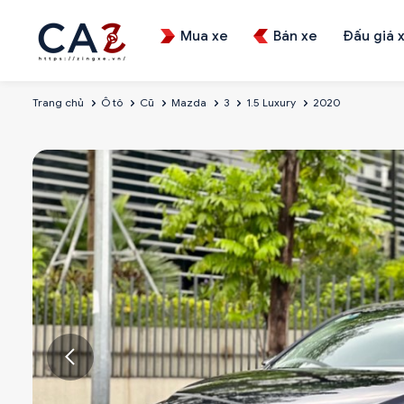
Mua xe
Bán xe
Đấu giá 
Trang chủ
Ô tô
Cũ
Mazda
3
1.5 Luxury
2020