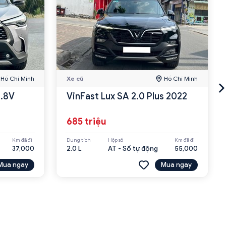
Hồ Chí Minh
Xe cũ
Hồ Chí Minh
1.8V
VinFast Lux SA 2.0 Plus 2022
685 triệu
Km đã đi
Dung tích
Hộp số
Km đã đi
37,000
2.0 L
AT - Số tự động
55,000
Mua ngay
Mua ngay