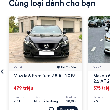
Cùng loại dành cho bạn
Xe cũ
Hồ Chí Minh
Xe cũ
Mazda 6 Premium 2.5 AT 2019
Mazda 6
2.5 AT 
479 triệu
595 tri
Dung tích
Hộp số
Km đã đi
Dung tích
2.5 L
AT - Số tự động
50,000
2.5 L
Mua ngay