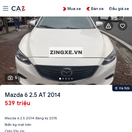
Mua xe
Bán xe
Đấu giá xe
5
Hà Nội
Mazda 6 2.5 AT 2014
539 triệu
Mazda 6 2.5 2014 đăng ký 2015
Biển kg mất tiền
Odo 10v zin