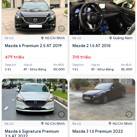
Xe cũ
Hồ Chí Minh
Xe cũ
Quảng Nam
Mazda 6 Premium 2.5 AT 2019
Mazda 2 1.5 AT 2015
479 triệu
315 triệu
Dung tích
Hộp số
Km đã đi
Dung tích
Hộp số
Km đã đi
2.5 L
AT - Số tự động
50,000
1.5 L
AT - Số tự động
82,000
Xe cũ
Hồ Chí Minh
Xe cũ
Hồ Chí Minh
Mazda 6 Signature Premium
Mazda 3 1.5 Premium 2022
2.5 AT 2022