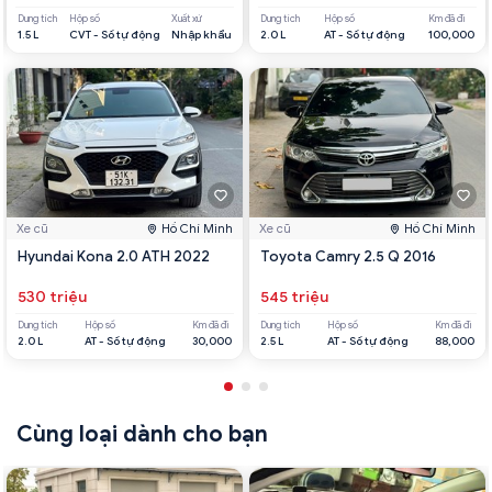
Dung tích
Hộp số
Xuất xứ
Dung tích
Hộp số
Km đã đi
1.5 L
CVT - Số tự động
Nhập khẩu
2.0 L
AT - Số tự động
100,000
Xe cũ
Hồ Chí Minh
Xe cũ
Hồ Chí Minh
Hyundai Kona 2.0 ATH 2022
Toyota Camry 2.5 Q 2016
530 triệu
545 triệu
Dung tích
Hộp số
Km đã đi
Dung tích
Hộp số
Km đã đi
2.0 L
AT - Số tự động
30,000
2.5 L
AT - Số tự động
88,000
Cùng loại dành cho bạn