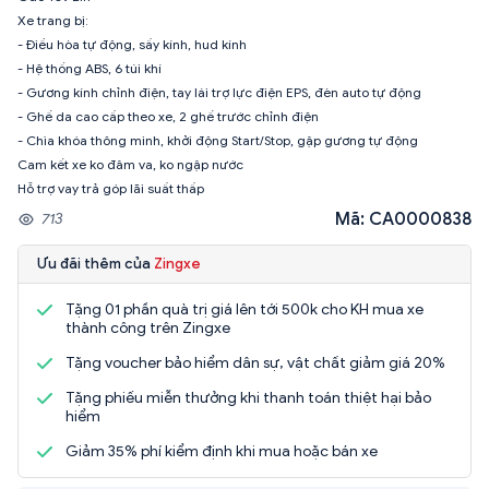
Xe trang bị:
- Điều hòa tự động, sấy kính, hud kính
- Hệ thống ABS, 6 túi khí
- Gương kính chỉnh điện, tay lái trợ lực điện EPS, đèn auto tự động
- Ghế da cao cấp theo xe, 2 ghế trước chỉnh điện
- Chìa khóa thông minh, khởi động Start/Stop, gập gương tự động
Cam kết xe ko đâm va, ko ngập nước
Hỗ trợ vay trả góp lãi suất thấp
Mã: CA0000838
713
Ưu đãi thêm của
Zingxe
Tặng 01 phần quà trị giá lên tới 500k cho KH mua xe
thành công trên Zingxe
Tặng voucher bảo hiểm dân sự, vật chất giảm giá 20%
Tặng phiếu miễn thưởng khi thanh toán thiệt hại bảo
hiểm
Giảm 35% phí kiểm định khi mua hoặc bán xe