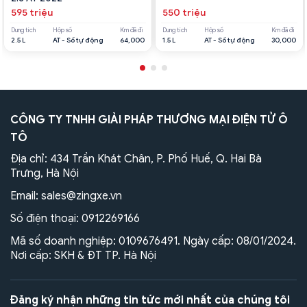
595 triệu
550 triệu
Dung tích
Hộp số
Km đã đi
Dung tích
Hộp số
Km đã đi
2.5 L
AT - Số tự động
64,000
1.5 L
AT - Số tự động
30,000
CÔNG TY TNHH GIẢI PHÁP THƯƠNG MẠI ĐIỆN TỬ Ô
TÔ
Địa chỉ: 434 Trần Khát Chân, P. Phố Huế, Q. Hai Bà
Trưng, Hà Nội
Email:
sales@zingxe.vn
Số điện thoại:
0912269166
Mã số doanh nghiệp: 0109676491. Ngày cấp: 08/01/2024.
Nơi cấp: SKH & ĐT TP. Hà Nội
Đăng ký nhận những tin tức mới nhất của chúng tôi