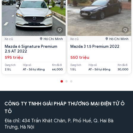
Xe cũ
Hồ Chí Minh
Xe cũ
Hồ Chí Minh
Mazda 6 Signature Premium
Mazda 3 1.5 Premium 2022
2.5 AT 2022
595 triệu
550 triệu
Dung tích
Hộp số
Km đã đi
Dung tích
Hộp số
Km đã đi
2.5 L
AT - Số tự động
64,000
1.5 L
AT - Số tự động
30,000
CÔNG TY TNHH GIẢI PHÁP THƯƠNG MẠI ĐIỆN TỬ Ô
TÔ
Địa chỉ: 434 Trần Khát Chân, P. Phố Huế, Q. Hai Bà
Trưng, Hà Nội