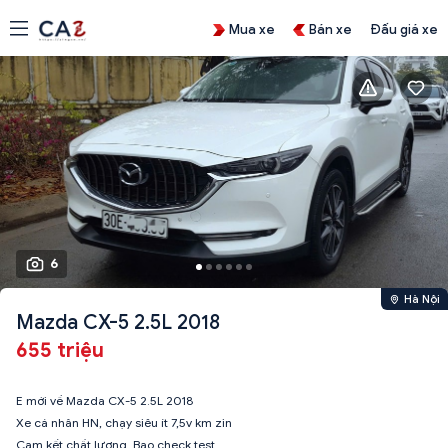
Mua xe
Bán xe
Đấu giá xe
6
Hà Nội
Mazda CX-5 2.5L 2018
655 triệu
E mới về Mazda CX-5 2.5L 2018
Xe cá nhân HN, chạy siêu ít 7,5v km zin
Cam kết chất lượng. Bao check test