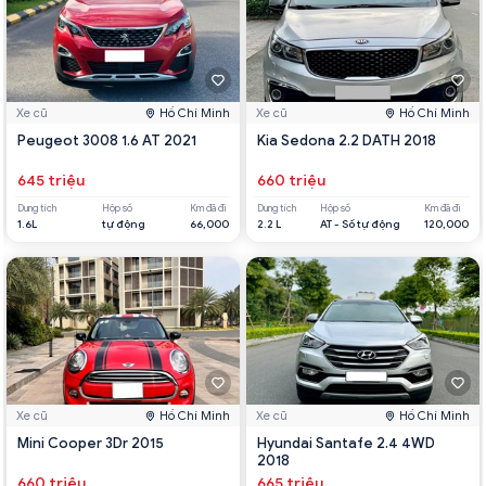
Xe cũ
Hồ Chí Minh
Xe cũ
Hồ Chí Minh
Peugeot 3008 1.6 AT 2021
Kia Sedona 2.2 DATH 2018
645 triệu
660 triệu
Dung tích
Hộp số
Km đã đi
Dung tích
Hộp số
Km đã đi
1.6L
tự động
66,000
2.2 L
AT - Số tự động
120,000
Xe cũ
Hồ Chí Minh
Xe cũ
Hồ Chí Minh
Mini Cooper 3Dr 2015
Hyundai Santafe 2.4 4WD
2018
660 triệu
665 triệu