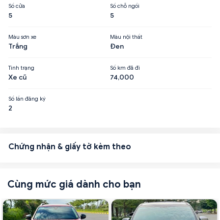
Số cửa
Số chỗ ngồi
5
5
Màu sơn xe
Màu nội thất
Trắng
Đen
Tình trạng
Số km đã đi
Xe cũ
74,000
Số lần đăng ký
2
Chứng nhận & giấy tờ kèm theo
Cùng mức giá dành cho bạn