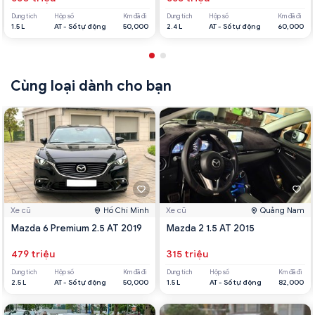
Dung tích
Hộp số
Km đã đi
Dung tích
Hộp số
Km đã đi
1.5 L
AT - Số tự động
50,000
2.4 L
AT - Số tự động
60,000
Cùng loại dành cho bạn
Xe cũ
Hồ Chí Minh
Xe cũ
Quảng Nam
Mazda 6 Premium 2.5 AT 2019
Mazda 2 1.5 AT 2015
479 triệu
315 triệu
Dung tích
Hộp số
Km đã đi
Dung tích
Hộp số
Km đã đi
2.5 L
AT - Số tự động
50,000
1.5 L
AT - Số tự động
82,000