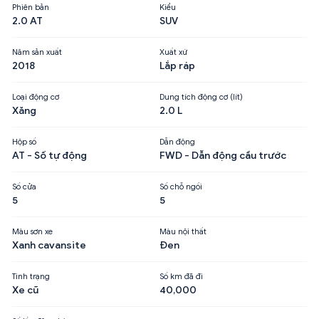
Phiên bản
Kiểu
2.0 AT
SUV
Năm sản xuất
Xuất xứ
2018
Lắp ráp
Loại động cơ
Dung tích động cơ (lít)
Xăng
2.0 L
Hộp số
Dẫn động
AT - Số tự động
FWD - Dẫn động cầu trước
Số cửa
Số chỗ ngồi
5
5
Màu sơn xe
Màu nội thất
Xanh cavansite
Đen
Tình trạng
Số km đã đi
Xe cũ
40,000