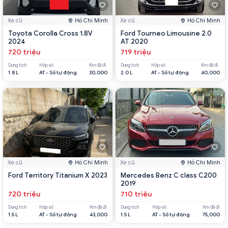
Xe cũ
Hồ Chí Minh
Xe cũ
Hồ Chí Minh
Toyota Corolla Cross 1.8V
Ford Tourneo Limousine 2.0
2024
AT 2020
720 triệu
719 triệu
Dung tích
Hộp số
Km đã đi
Dung tích
Hộp số
Km đã đi
1.8 L
AT - Số tự động
30,000
2.0 L
AT - Số tự động
40,000
Xe cũ
Hồ Chí Minh
Xe cũ
Hồ Chí Minh
Ford Territory Titanium X 2023
Mercedes Benz C class C200
2019
720 triệu
710 triệu
Dung tích
Hộp số
Km đã đi
Dung tích
Hộp số
Km đã đi
1.5 L
AT - Số tự động
43,000
1.5 L
AT - Số tự động
75,000