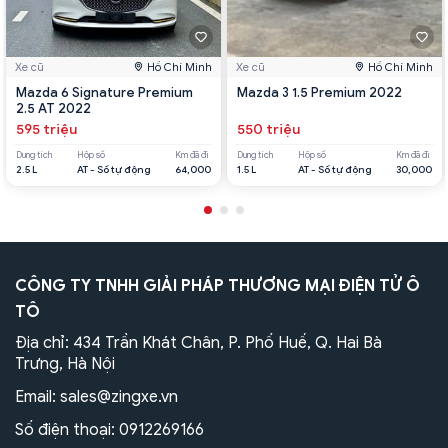
Xe cũ
Hồ Chí Minh
Xe cũ
Hồ Chí Minh
Mazda 6 Signature Premium
Mazda 3 1.5 Premium 2022
2.5 AT 2022
595 triệu
550 triệu
Dung tích
Hộp số
Km đã đi
Dung tích
Hộp số
Km đã đi
2.5 L
AT - Số tự động
64,000
1.5 L
AT - Số tự động
30,000
CÔNG TY TNHH GIẢI PHÁP THƯƠNG MẠI ĐIỆN TỬ Ô
TÔ
Địa chỉ: 434 Trần Khát Chân, P. Phố Huế, Q. Hai Bà
Trưng, Hà Nội
Email:
sales@zingxe.vn
Số điện thoại:
0912269166