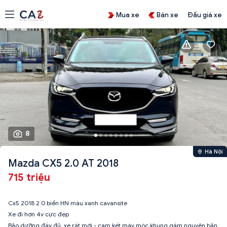
Mua xe
Bán xe
Đấu giá xe
8
Hà Nội
Mazda CX5 2.0 AT 2018
715 triệu
Cx5 2018 2.0 biển HN màu xanh cavansite
Xe đi hơn 4v cực đẹp
Bảo dưỡng đầy đủ, xe rất mới - cam kết máy móc khung gầm nguyên bản