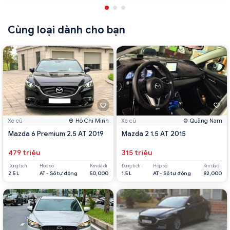
Cùng loại dành cho bạn
Xe cũ
Hồ Chí Minh
Xe cũ
Quảng Nam
Mazda 6 Premium 2.5 AT 2019
Mazda 2 1.5 AT 2015
479 triệu
315 triệu
Dung tích
Hộp số
Km đã đi
Dung tích
Hộp số
Km đã đi
2.5 L
AT - Số tự động
50,000
1.5 L
AT - Số tự động
82,000