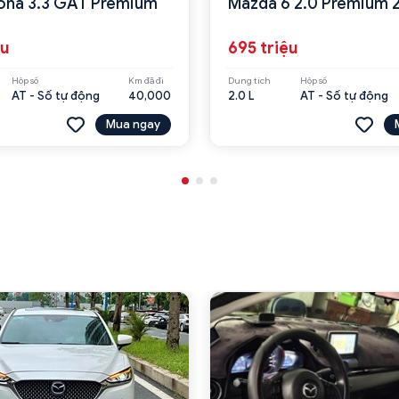
ona 3.3 GAT Premium
Mazda 6 2.0 Premium 
ệu
695 triệu
Hộp số
Km đã đi
Dung tích
Hộp số
AT - Số tự động
40,000
2.0 L
AT - Số tự động
Mua ngay