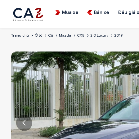
Mua xe
Bán xe
Đấu giá 
Trang chủ
Ô tô
Cũ
Mazda
CX5
2.0 Luxury
2019