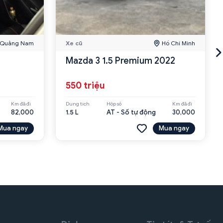
Quảng Nam
Xe cũ
Hồ Chí Minh
Mazda 3 1.5 Premium 2022
550 triệu
Km đã đi
Dung tích
Hộp số
Km đã đi
82,000
1.5 L
AT - Số tự động
30,000
Mua ngay
Mua ngay