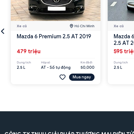
Xe cũ
Hồ Chí Minh
Xe cũ
Mazda 6 Premium 2.5 AT 2019
Mazda 6
2.5 AT 
479 triệu
595 tri
Dung tích
Hộp số
Km đã đi
Dung tích
2.5 L
AT - Số tự động
50,000
2.5 L
Mua ngay