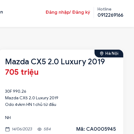
Hotline
ản
Đăng nhập/ Đăng ký
0912269166
Hà Nội
Mazda CX5 2.0 Luxury 2019
705 triệu
30F 990.26
Mazda CX5 2.0 Luxury 2019
Odo 4vkm HN 1 chủ từ đầu
NH
Mã: CA0005945
14/06/2023
584