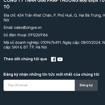
CÔNG TY TNHH GIẢI PHÁP THƯƠNG MẠI ĐIỆN TỬ
TÔ
Địa chỉ: 434 Trần Khát Chân, P. Phố Huế, Q. Hai Bà Trưng, 
Nội
Email:
sales@zingxe.vn
Số điện thoại:
0912269166
Mã số doanh nghiệp: 0109676491. Ngày cấp: 08/01/2024. N
cấp: SKH & ĐT TP. Hà Nội
Theo dõi chúng tôi qua
Đăng ký nhận những tin tức mới nhất của chúng tôi
Đăng ký