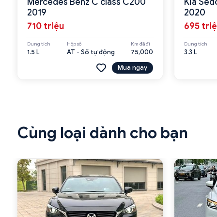
Mercedes Benz C class C200
Kia Sed
2019
2020
710 triệu
695 tri
Dung tích
Hộp số
Km đã đi
Dung tích
1.5 L
AT - Số tự động
75,000
3.3 L
Mua ngay
Cùng loại dành cho bạn