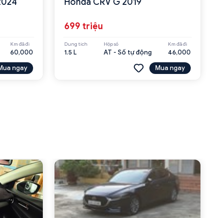
2024
Honda CRV G 2019
699 triệu
Km đã đi
Dung tích
Hộp số
Km đã đi
60,000
1.5 L
AT - Số tự động
46,000
Mua ngay
Mua ngay