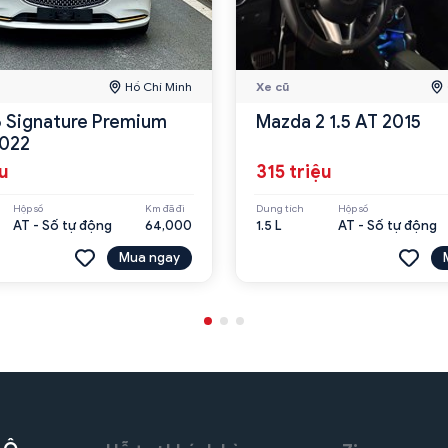
Hồ Chí Minh
Xe cũ
 Signature Premium
Mazda 2 1.5 AT 2015
2022
ệu
315 triệu
Hộp số
Km đã đi
Dung tích
Hộp số
AT - Số tự động
64,000
1.5 L
AT - Số tự động
Mua ngay