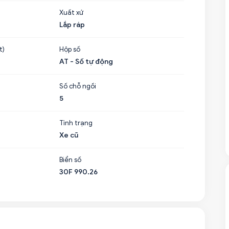
Xuất xứ
Lắp ráp
t)
Hộp số
AT - Số tự động
Số chỗ ngồi
5
Tình trạng
Xe cũ
Biển số
30F 990.26