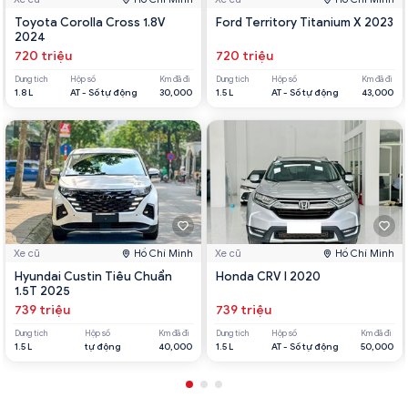
Toyota Corolla Cross 1.8V
Ford Territory Titanium X 2023
2024
720 triệu
720 triệu
Dung tích
Hộp số
Km đã đi
Dung tích
Hộp số
Km đã đi
1.8 L
AT - Số tự động
30,000
1.5 L
AT - Số tự động
43,000
Xe cũ
Hồ Chí Minh
Xe cũ
Hồ Chí Minh
Hyundai Custin Tiêu Chuẩn
Honda CRV l 2020
1.5T 2025
739 triệu
739 triệu
Dung tích
Hộp số
Km đã đi
Dung tích
Hộp số
Km đã đi
1.5 L
tự động
40,000
1.5 L
AT - Số tự động
50,000