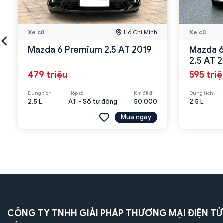
Xe cũ
Hồ Chí Minh
Xe cũ
Mazda 6 Premium 2.5 AT 2019
Mazda 6
2.5 AT 
479 triệu
595 tri
Dung tích
Hộp số
Km đã đi
Dung tích
2.5 L
AT - Số tự động
50,000
2.5 L
Mua ngay
CÔNG TY TNHH GIẢI PHÁP THƯƠNG MẠI ĐIỆN TỬ