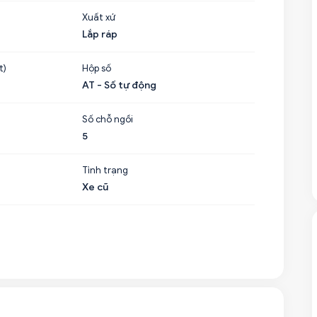
Xuất xứ
Lắp ráp
t)
Hộp số
AT - Số tự động
Số chỗ ngồi
5
Tình trạng
Xe cũ