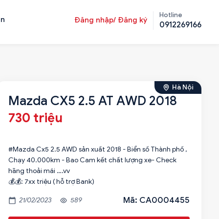
Hotline
ản
Đăng nhập/ Đăng ký
0912269166
Hà Nội
Mazda CX5 2.5 AT AWD 2018
730 triệu
#Mazda Cx5 2.5 AWD sản xuất 2018 - Biển số Thành phố ,
Chạy 40.000km - Bao Cam kết chất lượng xe- Check
hãng thoải mái ….vv
💰💰: 7xx triệu ( hỗ trợ Bank)
Mã: CA0004455
21/02/2023
589