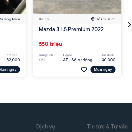
Quảng Nam
Xe cũ
Hồ Chí Minh
Mazda 3 1.5 Premium 2022
550 triệu
Km đã đi
Dung tích
Hộp số
Km đã đi
82,000
1.5 L
AT - Số tự động
30,000
Mua ngay
Mua ngay
Dịch vụ
Tin tức & Tư vấn