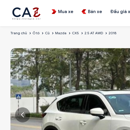
Mua xe
Bán xe
Đấu giá 
Trang chủ
Ô tô
Cũ
Mazda
CX5
2.5 AT AWD
2018