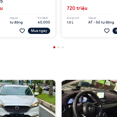
25
ệu
720 triệu
Hộp số
Km đã đi
Dung tích
Hộp số
tự động
40,000
1.5 L
AT - Số tự động
Mua ngay