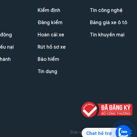
Kiểm định
Tin công nghệ
Đăng kiểm
Bảng giá xe ô tô
 động
Hoán cải xe
Tin khuyến mại
ếu nại
Rút hồ sơ xe
nhánh
Bảo hiểm
Tín dụng
Đơn vị triển khai dự án
THG JSC
Chat hỗ trợ