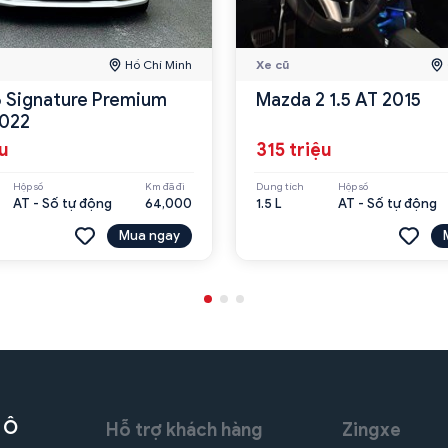
Hồ Chí Minh
Xe cũ
 Signature Premium
Mazda 2 1.5 AT 2015
2022
ệu
315 triệu
Hộp số
Km đã đi
Dung tích
Hộp số
AT - Số tự động
64,000
1.5 L
AT - Số tự động
Mua ngay
 Ô
Hỗ trợ khách hàng
Zingxe