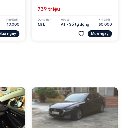
739 triệu
Km đã đi
Dung tích
Hộp số
Km đã đi
43,000
1.5 L
AT - Số tự động
50,000
Mua ngay
Mua ngay