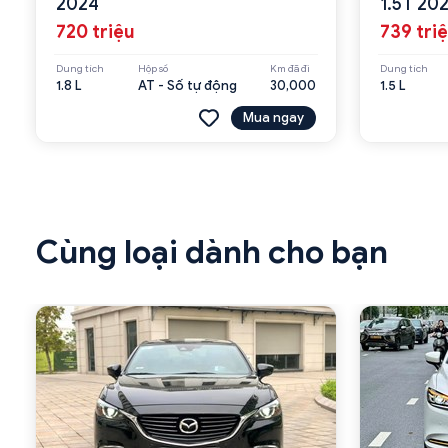
2024
1.5T 20
720 triệu
739 tri
Dung tích
Hộp số
Km đã đi
Dung tích
1.8 L
AT - Số tự động
30,000
1.5 L
Mua ngay
Cùng loại dành cho bạn