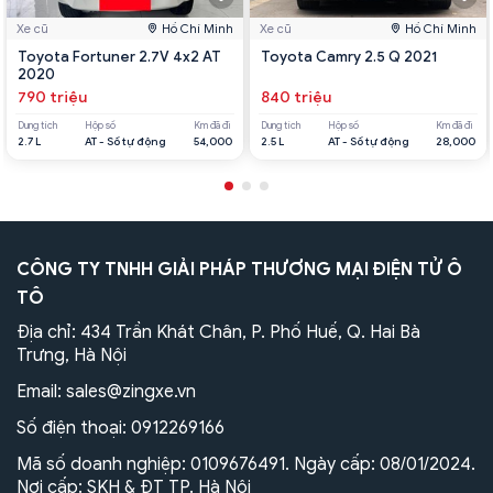
Xe cũ
Hồ Chí Minh
Xe cũ
Hồ Chí Minh
Toyota Fortuner 2.7V 4x2 AT
Toyota Camry 2.5 Q 2021
2020
790 triệu
840 triệu
Dung tích
Hộp số
Km đã đi
Dung tích
Hộp số
Km đã đi
2.7 L
AT - Số tự động
54,000
2.5 L
AT - Số tự động
28,000
CÔNG TY TNHH GIẢI PHÁP THƯƠNG MẠI ĐIỆN TỬ Ô
TÔ
Địa chỉ: 434 Trần Khát Chân, P. Phố Huế, Q. Hai Bà
Trưng, Hà Nội
Email:
sales@zingxe.vn
Số điện thoại:
0912269166
Mã số doanh nghiệp: 0109676491. Ngày cấp: 08/01/2024.
Nơi cấp: SKH & ĐT TP. Hà Nội