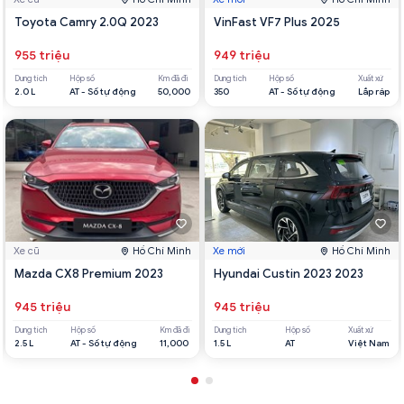
Toyota Camry 2.0Q 2023
VinFast VF7 Plus 2025
955 triệu
949 triệu
Dung tích
Hộp số
Km đã đi
Dung tích
Hộp số
Xuất xứ
2.0 L
AT - Số tự động
50,000
350
AT - Số tự động
Lắp ráp
Xe cũ
Hồ Chí Minh
Xe mới
Hồ Chí Minh
Mazda CX8 Premium 2023
Hyundai Custin 2023 2023
945 triệu
945 triệu
Dung tích
Hộp số
Km đã đi
Dung tích
Hộp số
Xuất xứ
2.5 L
AT - Số tự động
11,000
1.5 L
AT
Việt Nam