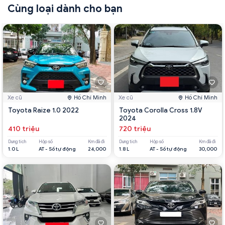
Cùng loại dành cho bạn
Xe cũ
Hồ Chí Minh
Xe cũ
Hồ Chí Minh
Toyota Raize 1.0 2022
Toyota Corolla Cross 1.8V
2024
410 triệu
720 triệu
Dung tích
Hộp số
Km đã đi
Dung tích
Hộp số
Km đã đi
1.0 L
AT - Số tự động
24,000
1.8 L
AT - Số tự động
30,000