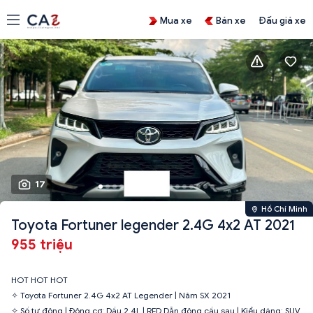
Mua xe
Bán xe
Đấu giá xe
17
Hồ Chí Minh
Toyota Fortuner legender 2.4G 4x2 AT 2021
955 triệu
HOT HOT HOT
✧ Toyota Fortuner 2.4G 4x2 AT Legender | Năm SX 2021
✧ Số tự động | Động cơ: Dầu 2.4L | RFD Dẫn động cầu sau | Kiểu dáng: SUV