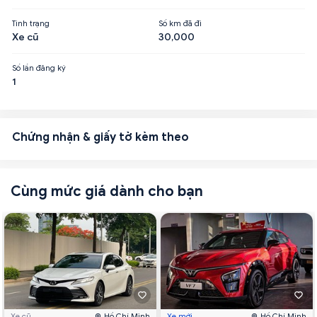
Tình trạng
Số km đã đi
Xe cũ
30,000
Số lần đăng ký
1
Chứng nhận & giấy tờ kèm theo
Cùng mức giá dành cho bạn
Xe cũ
Hồ Chí Minh
Xe mới
Hồ Chí Minh