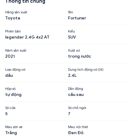
Thông tin chung
Hãng sản xuất
Tên
Toyota
Fortuner
Phiên bản
Kiểu
legender 2.4G 4x2 AT
SUV
Năm sản xuất
Xuất xứ
2021
trong nước
Loại động cơ
Dung tích động cơ (lít)
dầu
2.4L
Hộp số
Dẫn động
tự động
cầu sau
Số cửa
Số chỗ ngồi
5
7
Màu sơn xe
Màu nội thất
Trắng
Đen Đỏ