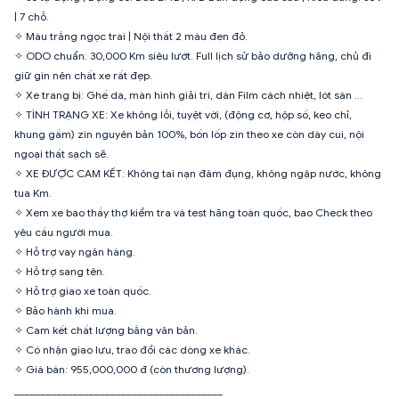
| 7 chỗ.
✧ Màu trắng ngọc trai | Nội thất 2 màu đen đỏ.
✧ ODO chuẩn: 30,000 Km siêu lướt. Full lịch sử bảo dưỡng hãng, chủ đi
giữ gìn nên chất xe rất đẹp.
✧ Xe trang bị: Ghế da, màn hình giải trí, dán Film cách nhiệt, lót sàn …
✧ TÌNH TRẠNG XE: Xe không lỗi, tuyệt vời, (động cơ, hộp số, keo chỉ,
khung gầm) zin nguyên bản 100%, bốn lốp zin theo xe còn dày cui, nội
ngoại thất sạch sẽ.
✧ XE ĐƯỢC CAM KẾT: Không tai nạn đâm đụng, không ngập nước, không
tua Km.
✧ Xem xe bao thầy thợ kiểm tra và test hãng toàn quốc, bao Check theo
yêu cầu người mua.
✧ Hỗ trợ vay ngân hàng.
✧ Hỗ trợ sang tên.
✧ Hỗ trợ giao xe toàn quốc.
✧ Bảo hành khi mua.
✧ Cam kết chất lượng bằng văn bản.
✧ Có nhận giao lưu, trao đổi các dòng xe khác.
✧ Giá bán: 955,000,000 đ (còn thương lượng).
_______________________________________