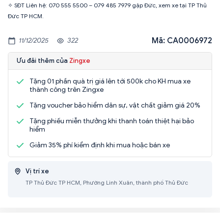
✧ SĐT Liên hệ: 070 555 5500 – 079 485 7979 gặp Đức, xem xe tại TP Thủ
Đức TP HCM.
Mã: CA0006972
11/12/2025
322
Ưu đãi thêm của
Zingxe
Tặng 01 phần quà trị giá lên tới 500k cho KH mua xe
thành công trên Zingxe
Tặng voucher bảo hiểm dân sự, vật chất giảm giá 20%
Tặng phiếu miễn thưởng khi thanh toán thiệt hại bảo
hiểm
Giảm 35% phí kiểm định khi mua hoặc bán xe
Vị trí xe
TP Thủ Đức TP HCM, Phường Linh Xuân, thành phố Thủ Đức