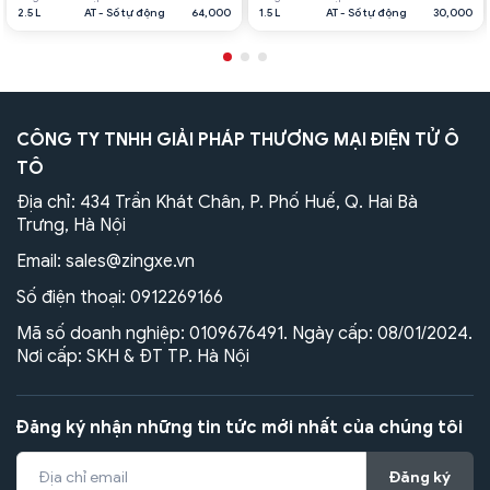
2.5 L
AT - Số tự động
64,000
1.5 L
AT - Số tự động
30,000
CÔNG TY TNHH GIẢI PHÁP THƯƠNG MẠI ĐIỆN TỬ Ô
TÔ
Địa chỉ: 434 Trần Khát Chân, P. Phố Huế, Q. Hai Bà
Trưng, Hà Nội
Email:
sales@zingxe.vn
Số điện thoại:
0912269166
Mã số doanh nghiệp: 0109676491. Ngày cấp: 08/01/2024.
Nơi cấp: SKH & ĐT TP. Hà Nội
Đăng ký nhận những tin tức mới nhất của chúng tôi
Đăng ký