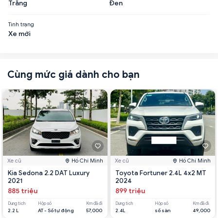
Trắng
Đen
Tình trạng
Xe mới
Cùng mức giá dành cho bạn
Xe cũ
Hồ Chí Minh
Xe cũ
Hồ Chí Minh
Kia Sedona 2.2 DAT Luxury
Toyota Fortuner 2.4L 4x2 MT
2021
2024
885 triệu
899 triệu
Dung tích
Hộp số
Km đã đi
Dung tích
Hộp số
Km đã đi
2.2 L
AT - Số tự động
57,000
2.4L
số sàn
49,000