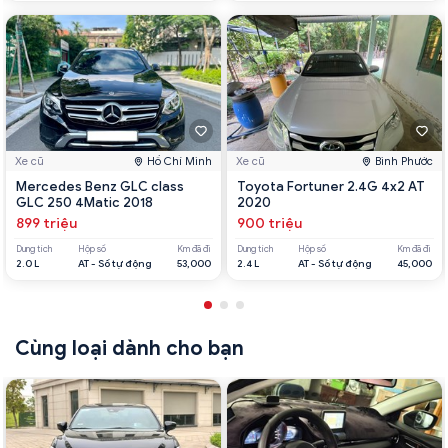
Xe cũ
Hồ Chí Minh
Xe cũ
Bình Phước
Mercedes Benz GLC class
Toyota Fortuner 2.4G 4x2 AT
GLC 250 4Matic 2018
2020
899 triệu
900 triệu
Dung tích
Hộp số
Km đã đi
Dung tích
Hộp số
Km đã đi
2.0 L
AT - Số tự động
53,000
2.4 L
AT - Số tự động
45,000
Cùng loại dành cho bạn