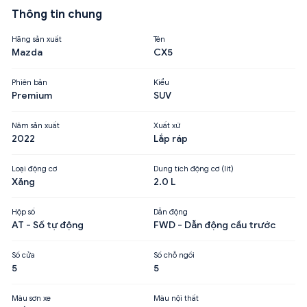
Thông tin chung
Hãng sản xuất
Tên
Mazda
CX5
Phiên bản
Kiểu
Premium
SUV
Năm sản xuất
Xuất xứ
2022
Lắp ráp
Loại động cơ
Dung tích động cơ (lít)
Xăng
2.0 L
Hộp số
Dẫn động
AT - Số tự động
FWD - Dẫn động cầu trước
Số cửa
Số chỗ ngồi
5
5
Màu sơn xe
Màu nội thất