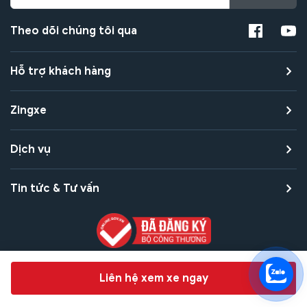
Theo dõi chúng tôi qua
Hỗ trợ khách hàng
Zingxe
Dịch vụ
Tin tức & Tư vấn
Copyright © 2021 Zingxe. All rights reserved
Chat hỗ trợ
Liên hệ xem xe ngay
Bảo mật thanh toán
Bảo mật quyền riêng tư
Điều khoản sử dụng
Bản quyền tác giả