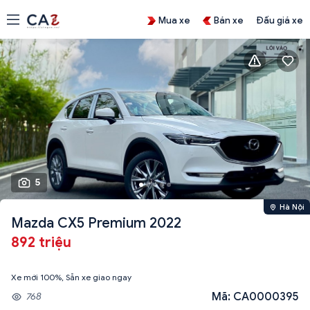
Mua xe
Bán xe
Đấu giá xe
5
Hà Nội
Mazda CX5 Premium 2022
892 triệu
Xe mới 100%, Sẵn xe giao ngay
Mã: CA0000395
768