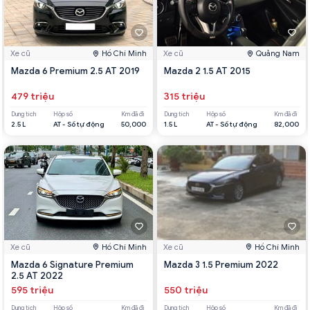
Xe cũ
Hồ Chí Minh
Xe cũ
Quảng Nam
Mazda 6 Premium 2.5 AT 2019
Mazda 2 1.5 AT 2015
479 triệu
315 triệu
Dung tích
Hộp số
Km đã đi
Dung tích
Hộp số
Km đã đi
2.5 L
AT - Số tự động
50,000
1.5 L
AT - Số tự động
82,000
Xe cũ
Hồ Chí Minh
Xe cũ
Hồ Chí Minh
Mazda 6 Signature Premium
Mazda 3 1.5 Premium 2022
2.5 AT 2022
595 triệu
550 triệu
Dung tích
Hộp số
Km đã đi
Dung tích
Hộp số
Km đã đi