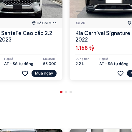
Hồ Chí Minh
Xe cũ
 SantaFe Cao cấp 2.2
Kia Carnival Signature
2023
2022
1.168 tỷ
Hộp số
Km đã đi
Dung tích
Hộp số
AT - Số tự động
55,000
2.2 L
AT - Số tự động
Mua ngay