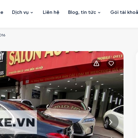
xe
Dịch vụ
Liên hệ
Blog, tin tức
Gói tài kho
016