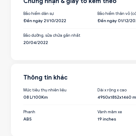
Chứng nhận & giấy tờ kèm theo
Bảo hiểm dân sự
Bảo hiểm thân vỏ (có
Đến ngày 21/10/2022
Đến ngày 01/12/20
Bảo dưỡng, sửa chữa gần nhất
20/04/2022
Thông tin khác
Mức tiêu thụ nhiên liệu
Dài x rộng x cao
08 L/100Km
4950x1852x1460 
Phanh
Vành mâm xe
ABS
19 inches