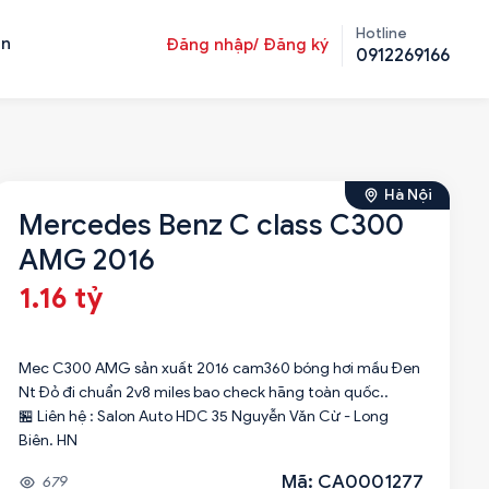
Hotline
ản
Đăng nhập/ Đăng ký
0912269166
Hà Nội
Mercedes Benz C class C300
AMG 2016
1.16 tỷ
Mec C300 AMG sản xuất 2016 cam360 bóng hơi mầu Đen
Nt Đỏ đi chuẩn 2v8 miles bao check hãng toàn quốc..
🏪 Liên hệ : Salon Auto HDC 35 Nguyễn Văn Cừ - Long
Biên. HN
Mã: CA0001277
679