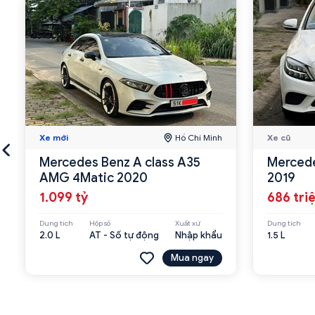
Xe mới
Hồ Chí Minh
Xe cũ
Mercedes Benz A class A35
Mercede
AMG 4Matic 2020
2019
1.099 tỷ
686 tri
Dung tích
Hộp số
Xuất xứ
Dung tích
2.0 L
AT - Số tự động
Nhập khẩu
1.5 L
Mua ngay