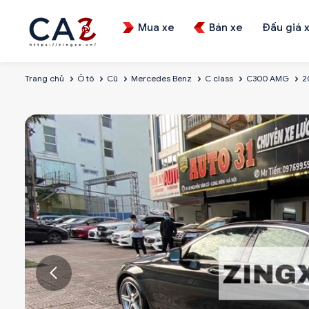
Mua xe
Bán xe
Đấu giá 
Trang chủ
Ô tô
Cũ
Mercedes Benz
C class
C300 AMG
2