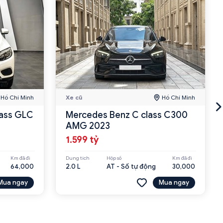
Hồ Chí Minh
Xe cũ
Hồ Chí Minh
ass GLC
Mercedes Benz C class C300
AMG 2023
1.599 tỷ
Km đã đi
Dung tích
Hộp số
Km đã đi
64,000
2.0 L
AT - Số tự động
30,000
Mua ngay
Mua ngay