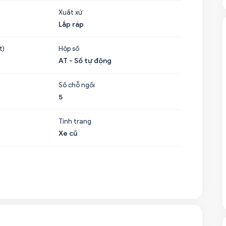
Xuất xứ
Lắp ráp
t)
Hộp số
AT - Số tự động
Số chỗ ngồi
5
Tình trạng
Xe cũ