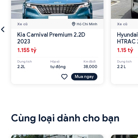
Xe cũ
Hồ Chí Minh
Xe cũ
Kia Carnival Premium 2.2D
Hyundai
2023
HTRAC 
1.155 tỷ
1.15 tỷ
Dung tích
Hộp số
Km đã đi
Dung tích
2.2L
tự động
38,000
2.2 L
Mua ngay
Cùng loại dành cho bạn