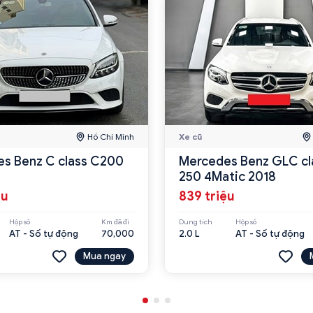
Hồ Chí Minh
Xe cũ
s Benz C class C200
Mercedes Benz GLC cl
250 4Matic 2018
ệu
839 triệu
Hộp số
Km đã đi
Dung tích
Hộp số
AT - Số tự động
70,000
2.0 L
AT - Số tự động
Mua ngay