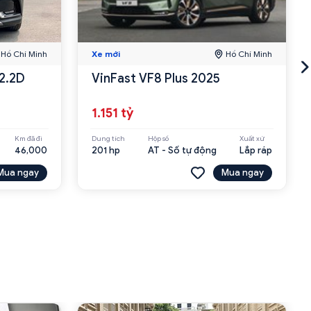
Hồ Chí Minh
Xe mới
Hồ Chí Minh
 2.2D
VinFast VF8 Plus 2025
1.151 tỷ
Km đã đi
Dung tích
Hộp số
Xuất xứ
46,000
201 hp
AT - Số tự động
Lắp ráp
Mua ngay
Mua ngay