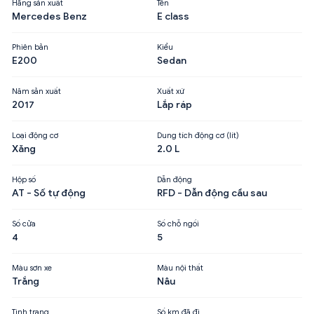
Hãng sản xuất
Tên
Mercedes Benz
E class
Phiên bản
Kiểu
E200
Sedan
Năm sản xuất
Xuất xứ
2017
Lắp ráp
Loại động cơ
Dung tích động cơ (lít)
Xăng
2.0 L
Hộp số
Dẫn động
AT - Số tự động
RFD - Dẫn động cầu sau
Số cửa
Số chỗ ngồi
4
5
Màu sơn xe
Màu nội thất
Trắng
Nâu
Tình trạng
Số km đã đi