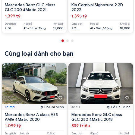
Mercedes Benz GLC class
Kia Carnival Signature 2.2D
GLC 200 4Matic 2021
2022
1.399 tỷ
1.395 tỷ
Dung tích
Hộp số
Km đã đi
Dung tích
Hộp số
Km đã đi
2.0 L
AT - Số tự động
15,000
2.2 L
AT - Số tự động
18,000
Cùng loại dành cho bạn
Xe mới
Hồ Chí Minh
Xe cũ
Hồ Chí Minh
Mercedes Benz A class A35
Mercedes Benz GLC class
AMG 4Matic 2020
GLC 250 4Matic 2018
1.099 tỷ
839 triệu
Dung tích
Hộp số
Xuất xứ
Dung tích
Hộp số
Km đã đi