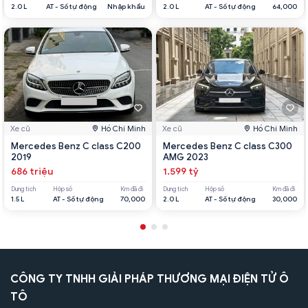
2.0 L
AT - Số tự động
Nhập khẩu
2.0 L
AT - Số tự động
64,000
Xe cũ
Hồ Chí Minh
Xe cũ
Hồ Chí Minh
Mercedes Benz C class C200
Mercedes Benz C class C300
2019
AMG 2023
686 triệu
1.599 tỷ
Dung tích
Hộp số
Km đã đi
Dung tích
Hộp số
Km đã đi
1.5 L
AT - Số tự động
70,000
2.0 L
AT - Số tự động
30,000
CÔNG TY TNHH GIẢI PHÁP THƯƠNG MẠI ĐIỆN TỬ Ô
TÔ