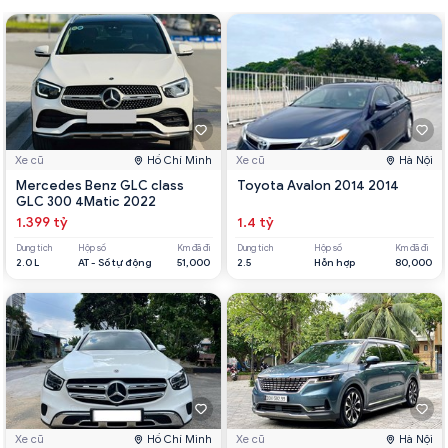
Xe cũ
Hồ Chí Minh
Xe cũ
Hà Nội
Mercedes Benz GLC class
Toyota Avalon 2014 2014
GLC 300 4Matic 2022
1.399 tỷ
1.4 tỷ
Dung tích
Hộp số
Km đã đi
Dung tích
Hộp số
Km đã đi
2.0 L
AT - Số tự động
51,000
2.5
Hỗn hợp
80,000
Xe cũ
Hồ Chí Minh
Xe cũ
Hà Nội