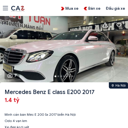
Mua xe
Bán xe
Đấu giá xe
7
Hà Nội
Mercedes Benz E class E200 2017
1.4 tỷ
Mình cần bán Méc E 200 Sx 2017 biển Hà Nội
Odo 4 vạn km
Xe đẹp ko tì vết