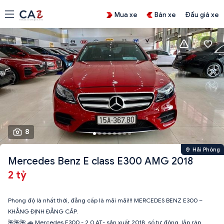
Mua xe
Bán xe
Đấu giá xe
8
Hải Phòng
Mercedes Benz E class E300 AMG 2018
2 tỷ
Phong độ là nhất thời, đẳng cấp là mãi mãi!!! MERCEDES BENZ E300 –
KHẲNG ĐỊNH ĐẲNG CẤP.
🌺🌺🌺 🚗 Mercedes E300 - 2.0 AT- sản xuất 2018, số tự động, lắp ráp