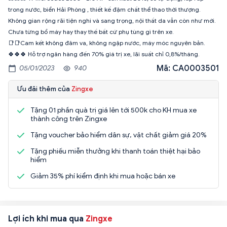
trong nước, biển Hải Phòng , thiết kế đậm chất thể thao thời thượng.
Không gian rộng rãi tiện nghi và sang trọng, nội thất da vẫn còn như mới.
Chưa từng bổ máy hay thay thế bất cứ phụ tùng gì trên xe.
📑📑Cam kết không đâm va, không ngập nước, máy móc nguyên bản.
🍀🍀🍀 Hỗ trợ ngân hàng đến 70% giá trị xe, lãi suất chỉ 0,8%/tháng.
Mã: CA0003501
05/01/2023
940
Ưu đãi thêm của
Zingxe
Tặng 01 phần quà trị giá lên tới 500k cho KH mua xe
thành công trên Zingxe
Tặng voucher bảo hiểm dân sự, vật chất giảm giá 20%
Tặng phiếu miễn thưởng khi thanh toán thiệt hại bảo
hiểm
Giảm 35% phí kiểm định khi mua hoặc bán xe
Lợi ích khi mua qua
Zingxe