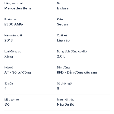
Hãng sản xuất
Tên
Mercedes Benz
E class
Phiên bản
Kiểu
E300 AMG
Sedan
Năm sản xuất
Xuất xứ
2018
Lắp ráp
Loại động cơ
Dung tích động cơ (lít)
Xăng
2.0 L
Hộp số
Dẫn động
AT - Số tự động
RFD - Dẫn động cầu sau
Số cửa
Số chỗ ngồi
4
5
Màu sơn xe
Màu nội thất
Đỏ
Nâu Da Bò