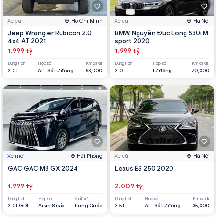
Xe cũ
Hồ Chí Minh
Xe cũ
Hà Nội
Jeep Wrangler Rubicon 2.0
BMW Nguyễn Đức Long 530i M
4x4 AT 2021
sport 2020
1.999 tỷ
1.999 tỷ
Dung tích
Hộp số
Km đã đi
Dung tích
Hộp số
Km đã đi
2.0 L
AT - Số tự động
53,000
2.0
tự động
70,000
Xe mới
Hải Phòng
Xe cũ
Hà Nội
GAC GAC M8 GX 2024
Lexus ES 250 2020
1.999 tỷ
2.009 tỷ
Dung tích
Hộp số
Xuất xứ
Dung tích
Hộp số
Km đã đi
2.0T GDI
Aisin 8 cấp
Trung Quốc
2.5 L
AT - Số tự động
35,000