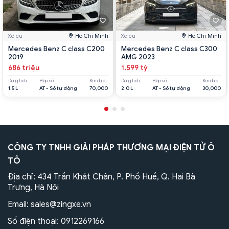
Xe cũ
Hồ Chí Minh
Xe cũ
Hồ Chí Minh
Mercedes Benz C class C200
Mercedes Benz C class C300
2019
AMG 2023
686 triệu
1.599 tỷ
Dung tích
Hộp số
Km đã đi
Dung tích
Hộp số
Km đã đi
1.5 L
AT - Số tự động
70,000
2.0 L
AT - Số tự động
30,000
CÔNG TY TNHH GIẢI PHÁP THƯƠNG MẠI ĐIỆN TỬ Ô
TÔ
Địa chỉ: 434 Trần Khát Chân, P. Phố Huế, Q. Hai Bà
Trưng, Hà Nội
Email:
sales@zingxe.vn
Số điện thoại:
0912269166