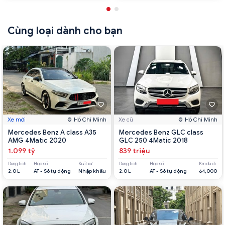
Cùng loại dành cho bạn
Xe mới
Hồ Chí Minh
Xe cũ
Hồ Chí Minh
Mercedes Benz A class A35
Mercedes Benz GLC class
AMG 4Matic 2020
GLC 250 4Matic 2018
1.099 tỷ
839 triệu
Dung tích
Hộp số
Xuất xứ
Dung tích
Hộp số
Km đã đi
2.0 L
AT - Số tự động
Nhập khẩu
2.0 L
AT - Số tự động
64,000