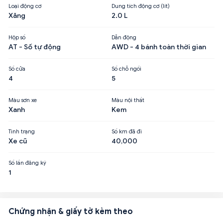
Loại động cơ
Dung tích động cơ (lít)
Xăng
2.0 L
Hộp số
Dẫn động
AT - Số tự động
AWD - 4 bánh toàn thời gian
Số cửa
Số chỗ ngồi
4
5
Màu sơn xe
Màu nội thất
Xanh
Kem
Tình trạng
Số km đã đi
Xe cũ
40,000
Số lần đăng ký
1
Chứng nhận & giấy tờ kèm theo