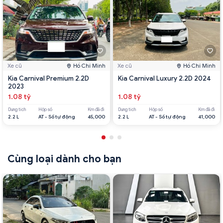
Xe cũ
Hồ Chí Minh
Xe cũ
Hồ Chí Minh
Kia Carnival Premium 2.2D
Kia Carnival Luxury 2.2D 2024
2023
1.08 tỷ
1.08 tỷ
Dung tích
Hộp số
Km đã đi
Dung tích
Hộp số
Km đã đi
2.2 L
AT - Số tự động
45,000
2.2 L
AT - Số tự động
41,000
Cùng loại dành cho bạn