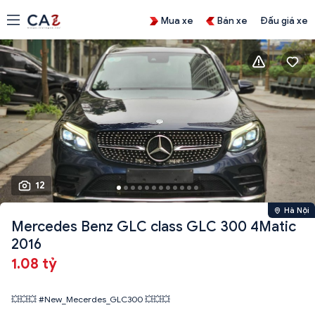
Mua xe
Bán xe
Đấu giá xe
12
Hà Nội
Mercedes Benz GLC class GLC 300 4Matic
2016
1.08 tỷ
💥💥💥 #New_Mecerdes_GLC300 💥💥💥