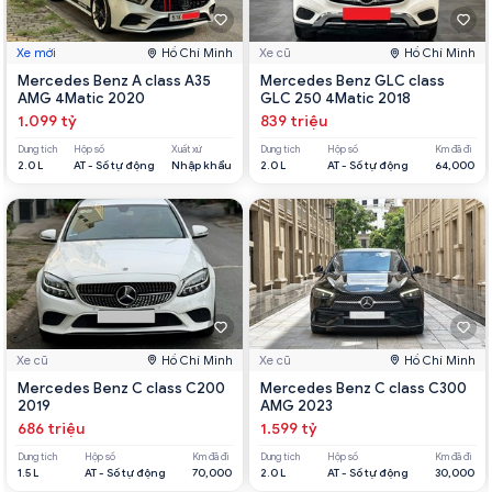
Xe mới
Hồ Chí Minh
Xe cũ
Hồ Chí Minh
Mercedes Benz A class A35
Mercedes Benz GLC class
AMG 4Matic 2020
GLC 250 4Matic 2018
1.099 tỷ
839 triệu
Dung tích
Hộp số
Xuất xứ
Dung tích
Hộp số
Km đã đi
2.0 L
AT - Số tự động
Nhập khẩu
2.0 L
AT - Số tự động
64,000
Xe cũ
Hồ Chí Minh
Xe cũ
Hồ Chí Minh
Mercedes Benz C class C200
Mercedes Benz C class C300
2019
AMG 2023
686 triệu
1.599 tỷ
Dung tích
Hộp số
Km đã đi
Dung tích
Hộp số
Km đã đi
1.5 L
AT - Số tự động
70,000
2.0 L
AT - Số tự động
30,000