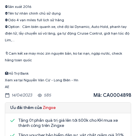
⛔️Sản xuất 2016
⛔️Tên tư nhân chính chủ sử dụng
⛔️Odo 4 vạn miles full lịch sử hãng
⛔️Option : Cảm biến quanh xe, chế độ lái Dynamic, Auto Hold, phanh tay
điện tử, lẫy chuyển số vô lăng, ga tự động Cruise Control, giới hạn tốc độ
Lim,...
🔖Cam kết xe máy móc zin nguyên bản, ko tai nạn, ngập nước, check
hãng toàn quốc
🏦Hỗ Trợ Bank
Xem xe tại Nguyễn Văn Cừ - Long Biên - Hn
AE
Mã: CA0004898
14/04/2023
585
Ưu đãi thêm của
Zingxe
Tặng 01 phần quà trị giá lên tới 500k cho KH mua xe
thành công trên Zingxe
Tặng voucher bảo hiểm dân sự, vật chất giảm giá 20%