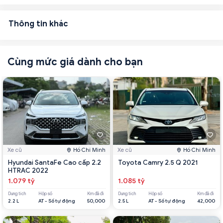
Thông tin khác
Cùng mức giá dành cho bạn
Xe cũ
Hồ Chí Minh
Xe cũ
Hồ Chí Minh
Hyundai SantaFe Cao cấp 2.2
Toyota Camry 2.5 Q 2021
HTRAC 2022
1.079 tỷ
1.085 tỷ
Dung tích
Hộp số
Km đã đi
Dung tích
Hộp số
Km đã đi
2.2 L
AT - Số tự động
50,000
2.5 L
AT - Số tự động
42,000