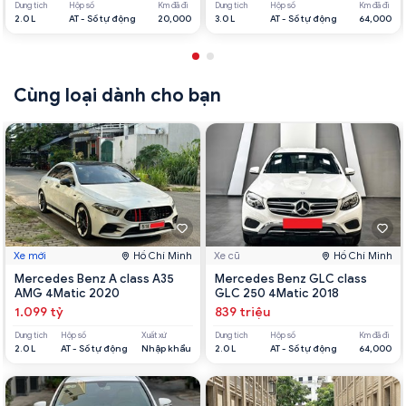
Dung tích
Hộp số
Km đã đi
Dung tích
Hộp số
Km đã đi
2.0 L
AT - Số tự động
20,000
3.0 L
AT - Số tự động
64,000
Cùng loại dành cho bạn
Xe mới
Hồ Chí Minh
Xe cũ
Hồ Chí Minh
Mercedes Benz A class A35
Mercedes Benz GLC class
AMG 4Matic 2020
GLC 250 4Matic 2018
1.099 tỷ
839 triệu
Dung tích
Hộp số
Xuất xứ
Dung tích
Hộp số
Km đã đi
2.0 L
AT - Số tự động
Nhập khẩu
2.0 L
AT - Số tự động
64,000