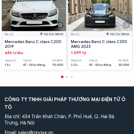
Xe cũ
Hồ Chí Minh
Xe cũ
Hồ Chí Minh
Mercedes Benz C class C200
Mercedes Benz C class C300
2019
AMG 2023
686 triệu
1.599 tỷ
Dung tích
Hộp số
Km đã đi
Dung tích
Hộp số
Km đã đi
1.5 L
AT - Số tự động
70,000
2.0 L
AT - Số tự động
30,000
CÔNG TY TNHH GIẢI PHÁP THƯƠNG MẠI ĐIỆN TỬ Ô
TÔ
Địa chỉ: 434 Trần Khát Chân, P. Phố Huế, Q. Hai Bà
Trưng, Hà Nội
Email:
sales@zingxe.vn