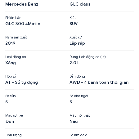
Mercedes Benz
GLC class
Phiên bản
Kiểu
GLC 300 4Matic
SUV
Năm sản xuất
Xuất xứ
2019
Lắp ráp
Loại động cơ
Dung tích động cơ (lít)
Xăng
2.0 L
Hộp số
Dẫn động
AT - Số tự động
AWD - 4 bánh toàn thời gian
Số cửa
Số chỗ ngồi
5
5
Màu sơn xe
Màu nội thất
Đen
Nâu
Tình trạng
Số km đã đi