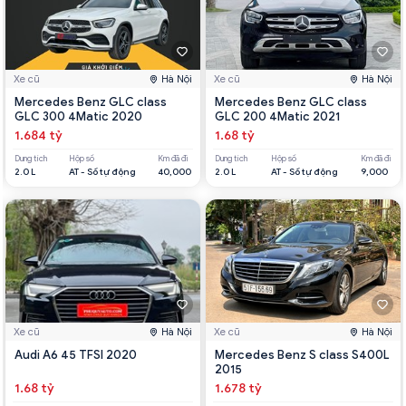
Xe cũ
Hà Nội
Xe cũ
Hà Nội
Mercedes Benz GLC class
Mercedes Benz GLC class
GLC 300 4Matic 2020
GLC 200 4Matic 2021
1.684 tỷ
1.68 tỷ
Dung tích
Hộp số
Km đã đi
Dung tích
Hộp số
Km đã đi
2.0 L
AT - Số tự động
40,000
2.0 L
AT - Số tự động
9,000
Xe cũ
Hà Nội
Xe cũ
Hà Nội
Audi A6 45 TFSI 2020
Mercedes Benz S class S400L
2015
1.68 tỷ
1.678 tỷ