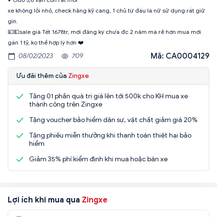
xe không lỗi nhỏ, check hãng kỹ càng, 1 chủ từ đầu là nữ sử dụng rất giữ
gìn.
💴💵sale giá Tết 1678tr, mới đăng ký chưa đc 2 năm mà rẻ hơn mua mới
gần 1 tỷ, ko thể hợp lý hơn ❤️
Mã: CA0004129
08/02/2023
709
Ưu đãi thêm của
Zingxe
Tặng 01 phần quà trị giá lên tới 500k cho KH mua xe
thành công trên Zingxe
Tặng voucher bảo hiểm dân sự, vật chất giảm giá 20%
Tặng phiếu miễn thưởng khi thanh toán thiệt hại bảo
hiểm
Giảm 35% phí kiểm định khi mua hoặc bán xe
Lợi ích khi mua qua
Zingxe