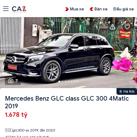
Mua xe
Bán xe
Đấu giá xe
7
Hà Nội
Mercedes Benz GLC class GLC 300 4Matic
2019
1.678 tỷ
🇩🇪glc300 sx 2019, đki 2020
✔Odo 3,6 vạn còn rất mới