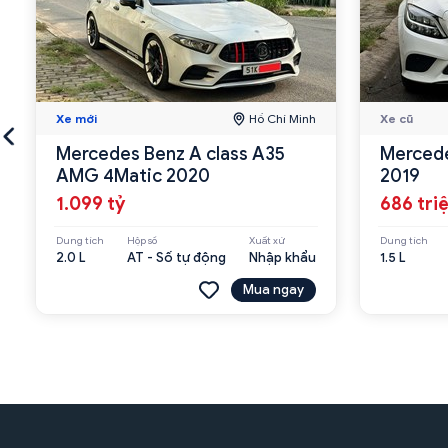
Xe mới
Hồ Chí Minh
Xe cũ
Mercedes Benz A class A35
Mercede
AMG 4Matic 2020
2019
1.099 tỷ
686 tri
Dung tích
Hộp số
Xuất xứ
Dung tích
2.0 L
AT - Số tự động
Nhập khẩu
1.5 L
Mua ngay