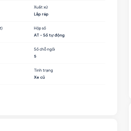
Xuất xứ
Lắp ráp
t)
Hộp số
AT - Số tự động
Số chỗ ngồi
5
Tình trạng
Xe cũ