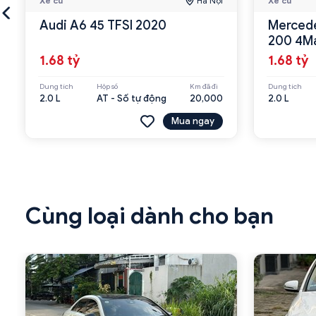
Xe cũ
Hà Nội
Xe cũ
Audi A6 45 TFSI 2020
Mercede
200 4Ma
1.68 tỷ
1.68 tỷ
Dung tích
Hộp số
Km đã đi
Dung tích
2.0 L
AT - Số tự động
20,000
2.0 L
Mua ngay
Cùng loại dành cho bạn