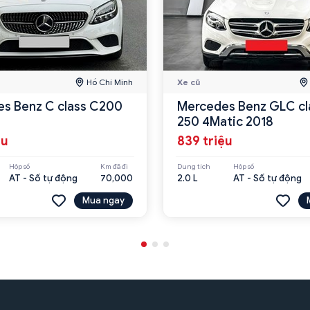
Hồ Chí Minh
Xe cũ
s Benz C class C200
Mercedes Benz GLC cl
250 4Matic 2018
ệu
839 triệu
Hộp số
Km đã đi
Dung tích
Hộp số
AT - Số tự động
70,000
2.0 L
AT - Số tự động
Mua ngay