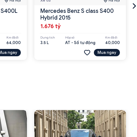
Hà Nội
Xe cũ
Hà Nội
s S400L
Mercedes Benz S class S400
Hybrid 2015
1.676 tỷ
Km đã đi
Dung tích
Hộp số
Km đã đi
64,000
3.5 L
AT - Số tự động
40,000
Mua ngay
Mua ngay