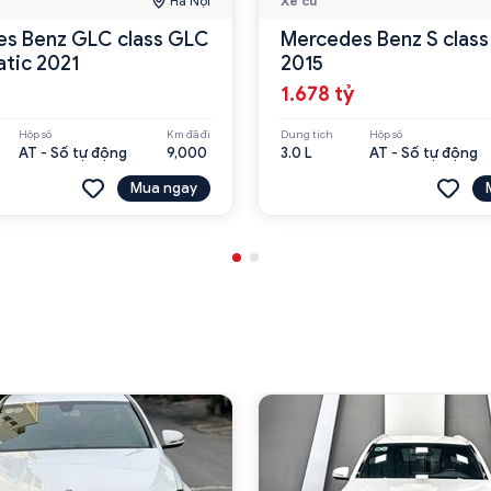
Hà Nội
Xe cũ
s Benz GLC class GLC
Mercedes Benz S clas
tic 2021
2015
1.678 tỷ
Hộp số
Km đã đi
Dung tích
Hộp số
AT - Số tự động
9,000
3.0 L
AT - Số tự động
Mua ngay