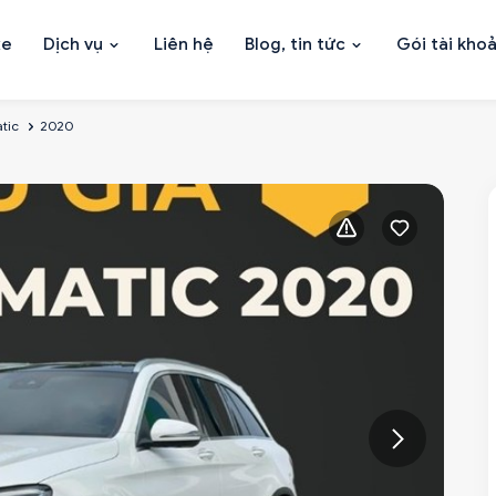
xe
Dịch vụ
Liên hệ
Blog, tin tức
Gói tài kho
tic
2020