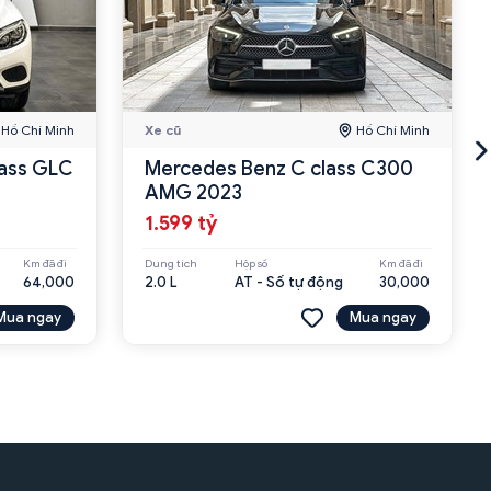
Hồ Chí Minh
Xe cũ
Hồ Chí Minh
ass GLC
Mercedes Benz C class C300
AMG 2023
1.599 tỷ
Km đã đi
Dung tích
Hộp số
Km đã đi
64,000
2.0 L
AT - Số tự động
30,000
Mua ngay
Mua ngay