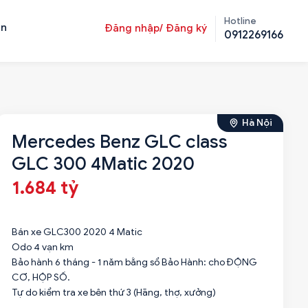
Hotline
ản
Đăng nhập/ Đăng ký
0912269166
Hà Nội
Mercedes Benz GLC class
GLC 300 4Matic 2020
1.684 tỷ
Bán xe GLC300 2020 4 Matic
Odo 4 vạn km
Bảo hành 6 tháng - 1 năm bằng sổ Bảo Hành: cho ĐỘNG
CƠ, HỘP SỐ.
Tự do kiểm tra xe bên thứ 3 (Hãng, thợ, xưởng)