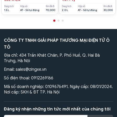
Dung tích
Hộp số
Km đã đi
Dung tích
Hộp số
Km đã đi
1.5 L
AT - Số tự động
70,000
2.0 L
AT - Số tự động
30,000
CÔNG TY TNHH GIẢI PHÁP THƯƠNG MẠI ĐIỆN TỬ Ô
TÔ
Địa chỉ: 434 Trần Khát Chân, P. Phố Huế, Q. Hai Bà
Trưng, Hà Nội
Email:
sales@zingxe.vn
Số điện thoại:
0912269166
Mã số doanh nghiệp: 0109676491. Ngày cấp: 08/01/2024.
Nơi cấp: SKH & ĐT TP. Hà Nội
Đăng ký nhận những tin tức mới nhất của chúng tôi