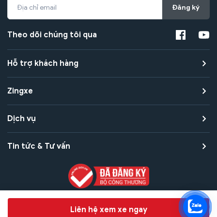
Đăng ký
Theo dõi chúng tôi qua
Hỗ trợ khách hàng
Zingxe
Dịch vụ
Tin tức & Tư vấn
Copyright © 2021 Zingxe. All rights reserved
Chat hỗ trợ
Liên hệ xem xe ngay
Bảo mật thanh toán
Bảo mật quyền riêng tư
Điều khoản sử dụng