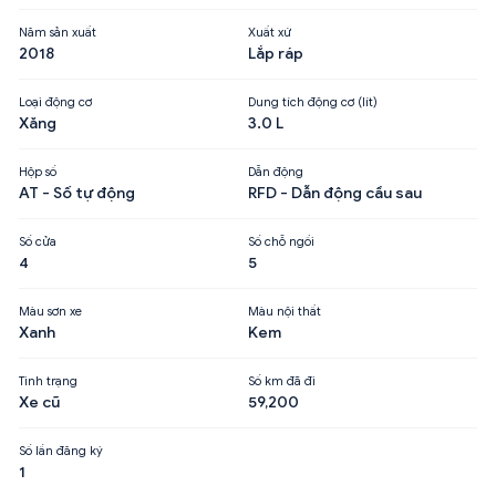
Năm sản xuất
Xuất xứ
2018
Lắp ráp
Loại động cơ
Dung tích động cơ (lít)
Xăng
3.0 L
Hộp số
Dẫn động
AT - Số tự động
RFD - Dẫn động cầu sau
Số cửa
Số chỗ ngồi
4
5
Màu sơn xe
Màu nội thất
Xanh
Kem
Tình trạng
Số km đã đi
Xe cũ
59,200
Số lần đăng ký
1