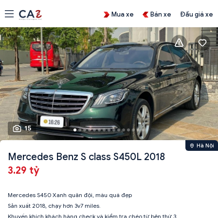
Mua xe
Bán xe
Đấu giá xe
15
Hà Nội
Mercedes Benz S class S450L 2018
3.29 tỷ
Mercedes S450 Xanh quân đội, màu quá đẹp
Sản xuất 2018, chạy hơn 3v7 miles.
Khuyến khích khách hàng check và kiểm tra chéo từ bên thứ 3