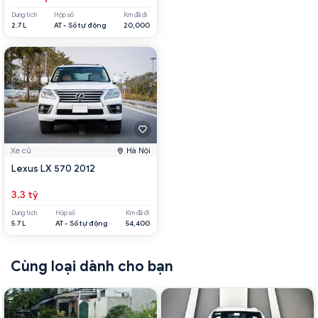
Dung tích
Hộp số
Km đã đi
2.7 L
AT - Số tự động
20,000
Xe cũ
Hà Nội
Lexus LX 570 2012
3.3 tỷ
Dung tích
Hộp số
Km đã đi
5.7 L
AT - Số tự động
54,400
Cùng loại dành cho bạn