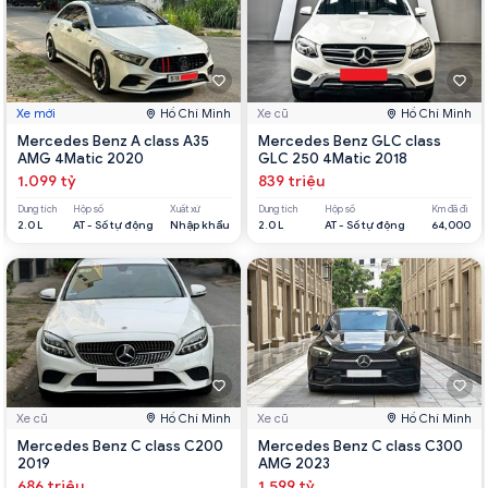
Xe mới
Hồ Chí Minh
Xe cũ
Hồ Chí Minh
Mercedes Benz A class A35
Mercedes Benz GLC class
AMG 4Matic 2020
GLC 250 4Matic 2018
1.099 tỷ
839 triệu
Dung tích
Hộp số
Xuất xứ
Dung tích
Hộp số
Km đã đi
2.0 L
AT - Số tự động
Nhập khẩu
2.0 L
AT - Số tự động
64,000
Xe cũ
Hồ Chí Minh
Xe cũ
Hồ Chí Minh
Mercedes Benz C class C200
Mercedes Benz C class C300
2019
AMG 2023
686 triệu
1.599 tỷ