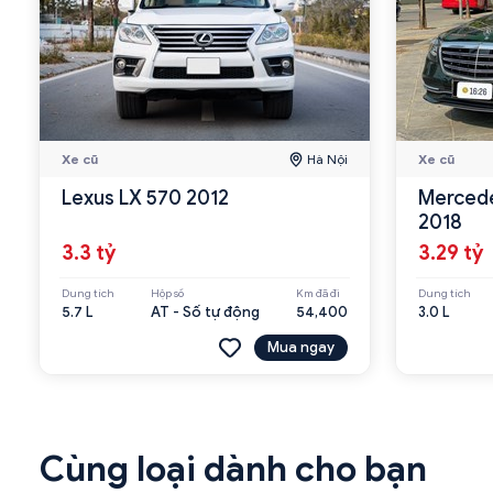
Xe cũ
Hà Nội
Xe cũ
Lexus LX 570 2012
Mercede
2018
3.3 tỷ
3.29 tỷ
Dung tích
Hộp số
Km đã đi
Dung tích
5.7 L
AT - Số tự động
54,400
3.0 L
Mua ngay
Cùng loại dành cho bạn