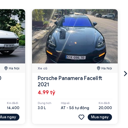
Hà Nội
Xe cũ
Hà Nội
0
Porsche Panamera Facelift
2021
4.99 tỷ
Km đã đi
Dung tích
Hộp số
Km đã đi
14,400
3.0 L
AT - Số tự động
20,000
Mua ngay
Mua ngay