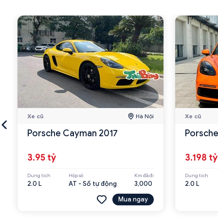
Xe cũ
Hà Nội
Xe cũ
Porsche Cayman 2017
Porsche
3.95 tỷ
3.198 tỷ
Dung tích
Hộp số
Km đã đi
Dung tích
2.0 L
AT - Số tự động
3,000
2.0 L
Mua ngay