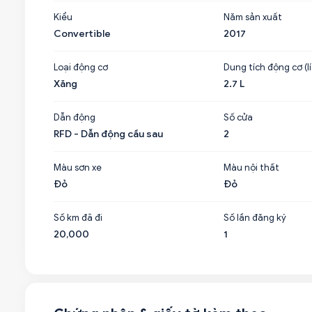
Kiểu
Năm sản xuất
Convertible
2017
Loại động cơ
Dung tích động cơ (lí
Xăng
2.7 L
Dẫn động
Số cửa
RFD - Dẫn động cầu sau
2
Màu sơn xe
Màu nội thất
Đỏ
Đỏ
Số km đã đi
Số lần đăng ký
20,000
1