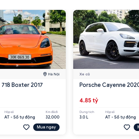
Hà Nội
Xe cũ
 718 Boxter 2017
Porsche Cayenne 202
4.85 tỷ
Hộp số
Km đã đi
Dung tích
Hộp số
AT - Số tự động
32,000
3.0 L
AT - Số tự động
Mua ngay