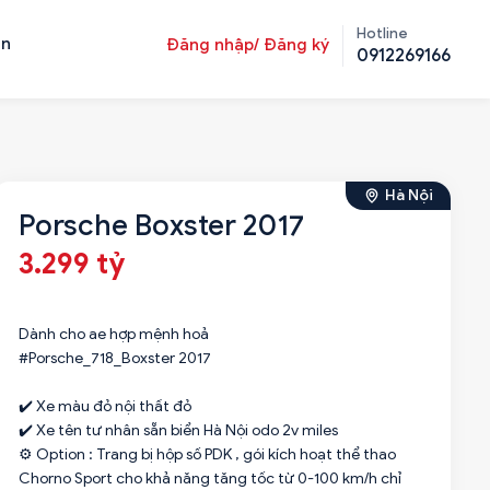
Hotline
ản
Đăng nhập/ Đăng ký
0912269166
Hà Nội
Porsche Boxster 2017
3.299 tỷ
Dành cho ae hợp mệnh hoả
#Porsche_718_Boxster 2017
✔️ Xe màu đỏ nội thất đỏ
✔️ Xe tên tư nhân sẵn biển Hà Nội odo 2v miles
⚙️ Option : Trang bị hộp số PDK , gói kích hoạt thể thao
Chorno Sport cho khả năng tăng tốc từ 0-100 km/h chỉ