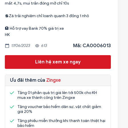
mất 4,7s, mui trần đóng mở chỉ 10s
💲Zá trải nghiệm chỉ loanh quanh 3 đồng 1 nhô
🏦 Hỗ trợ vay Bank 70% giá trị xe
HK
Mã: CA0006013
17/06/2023
613
Liên hệ xem xe ngay
Ưu đãi thêm của
Zingxe
Tặng 01 phần quà trị giá lên tới 500k cho KH
mua xe thành công trên Zingxe
Tặng voucher bảo hiểm dân sự, vật chất giảm
giá 20%
Tặng phiếu miễn thưởng khi thanh toán thiệt hại
bảo hiểm