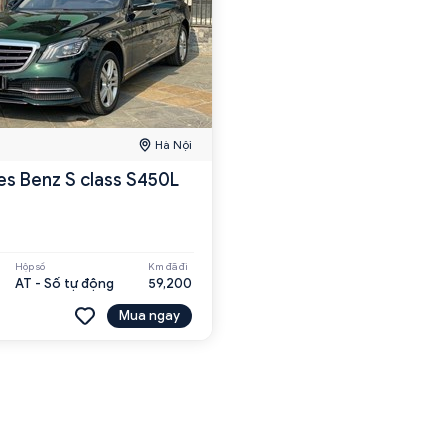
Hà Nội
s Benz S class S450L
Hộp số
Km đã đi
AT - Số tự động
59,200
Mua ngay