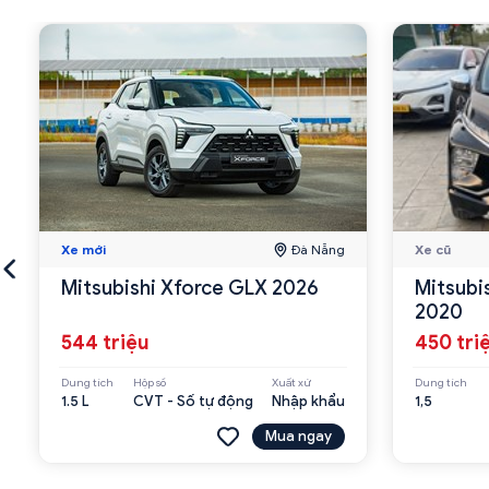
Xe mới
Đà Nẵng
Xe cũ
Mitsubishi Xforce GLX 2026
Mitsubi
2020
544 triệu
450 tri
Dung tích
Hộp số
Xuất xứ
Dung tích
1.5 L
CVT - Số tự động
Nhập khẩu
1,5
Mua ngay