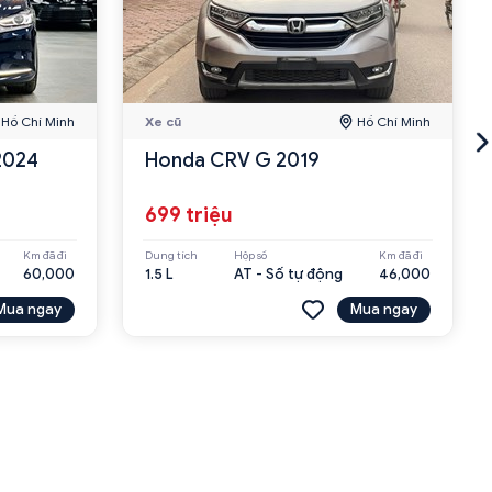
Hồ Chí Minh
Xe cũ
Hồ Chí Minh
2024
Honda CRV G 2019
699 triệu
Km đã đi
Dung tích
Hộp số
Km đã đi
60,000
1.5 L
AT - Số tự động
46,000
Mua ngay
Mua ngay