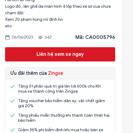
Logo đỏ , lên ghế da màn hình 4 lốp theo xe sơ cua chưa
chạm đất
Xem 20 phạm hùng mĩ đình hn
eto
Mã: CA0005796
06/06/2023
542
Liên hệ xem xe ngay
Ưu đãi thêm của
Zingxe
Tặng 01 phần quà trị giá lên tới 500k cho KH
mua xe thành công trên Zingxe
Tặng voucher bảo hiểm dân sự, vật chất giảm
giá 20%
Tặng phiếu miễn thưởng khi thanh toán thiệt hại
bảo hiểm
Giảm 35% phí kiểm định khi mua hoặc bán xe