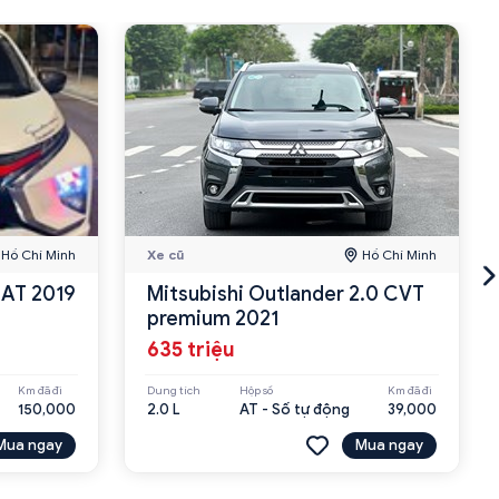
Hồ Chí Minh
Xe cũ
Hồ Chí Minh
 AT 2019
Mitsubishi Outlander 2.0 CVT
premium 2021
635 triệu
Km đã đi
Dung tích
Hộp số
Km đã đi
150,000
2.0 L
AT - Số tự động
39,000
Mua ngay
Mua ngay