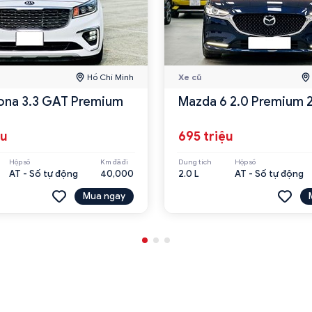
Hồ Chí Minh
Xe cũ
ona 3.3 GAT Premium
Mazda 6 2.0 Premium 
ệu
695 triệu
Hộp số
Km đã đi
Dung tích
Hộp số
AT - Số tự động
40,000
2.0 L
AT - Số tự động
Mua ngay