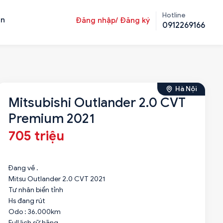
Hotline
ản
Đăng nhập/ Đăng ký
0912269166
Hà Nội
Mitsubishi Outlander 2.0 CVT
Premium 2021
705 triệu
Đang về .
Mitsu Outlander 2.0 CVT 2021
Tư nhân biển tỉnh
Hs đang rút
Odo : 36.000km
Full lịch sữ hãng