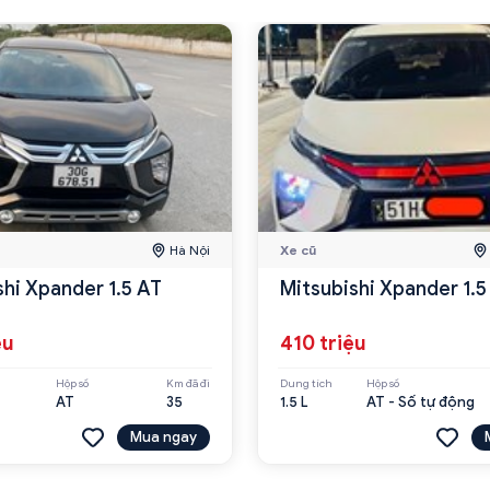
Hà Nội
Xe cũ
shi Xpander 1.5 AT
Mitsubishi Xpander 1.5
ệu
410 triệu
Hộp số
Km đã đi
Dung tích
Hộp số
AT
35
1.5 L
AT - Số tự động
Mua ngay