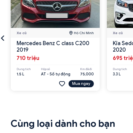
Xe cũ
Hồ Chí Minh
Xe cũ
Mercedes Benz C class C200
Kia Sed
2019
2020
710 triệu
695 tri
Dung tích
Hộp số
Km đã đi
Dung tích
1.5 L
AT - Số tự động
75,000
3.3 L
Mua ngay
Cùng loại dành cho bạn