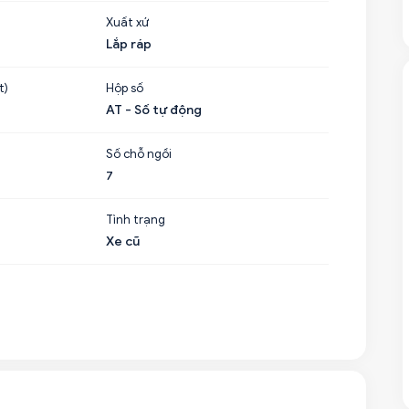
Xuất xứ
Lắp ráp
t)
Hộp số
AT - Số tự động
Số chỗ ngồi
7
Tình trạng
Xe cũ