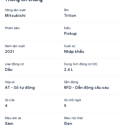
Hãng sản xuất
Tên
Mitsubishi
Triton
Phiên bản
Kiểu
Pickup
Năm sản xuất
Xuất xứ
2021
Nhập khẩu
Loại động cơ
Dung tích động cơ (lít)
Dầu
2.4 L
Hộp số
Dẫn động
AT - Số tự động
RFD - Dẫn động cầu sau
Số cửa
Số chỗ ngồi
4
5
Màu sơn xe
Màu nội thất
Xám
Đen