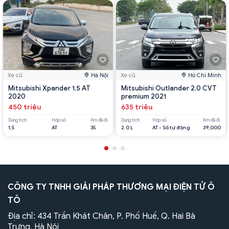
Xe cũ
Hà Nội
Xe cũ
Hồ Chí Minh
Mitsubishi Xpander 1.5 AT
Mitsubishi Outlander 2.0 CVT
2020
premium 2021
450 triệu
635 triệu
Dung tích
Hộp số
Km đã đi
Dung tích
Hộp số
Km đã đi
1,5
AT
35
2.0 L
AT - Số tự động
39,000
CÔNG TY TNHH GIẢI PHÁP THƯƠNG MẠI ĐIỆN TỬ Ô
TÔ
Địa chỉ: 434 Trần Khát Chân, P. Phố Huế, Q. Hai Bà
Trưng, Hà Nội