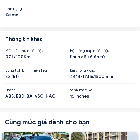
Tình trạng
Xe mới
Thông tin khác
Mức tiêu thụ nhiên liệu
Hệ thống nạp nhiên liệu
07 L/100Km
Phun dầu điện tử
Dung tích bình nhiên liệu
Dài x rộng x cao
42 (lít)
4414x1735x1500 mm
Phanh
Vành mâm xe
ABS. EBD. BA. VSC. HAC
15 inches
Cùng mức giá dành cho bạn