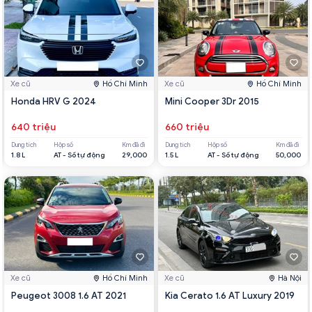
Xe cũ
Hồ Chí Minh
Xe cũ
Hồ Chí Minh
Honda HRV G 2024
Mini Cooper 3Dr 2015
640 triệu
660 triệu
Dung tích
Hộp số
Km đã đi
Dung tích
Hộp số
Km đã đi
1.8 L
AT - Số tự động
29,000
1.5 L
AT - Số tự động
50,000
Xe cũ
Hồ Chí Minh
Xe cũ
Hà Nội
Peugeot 3008 1.6 AT 2021
Kia Cerato 1.6 AT Luxury 2019