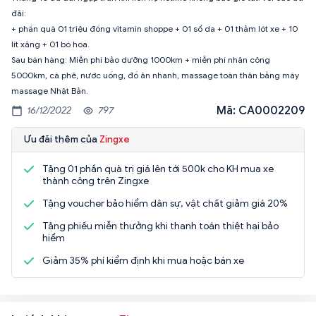
đãi:
+ phần quà 01 triệu đồng vitamin shoppe + 01 sổ da + 01 thảm lót xe + 10
lít xăng + 01 bó hoa.
Sau bán hàng: Miễn phí bảo dưỡng 1000km + miễn phí nhân công
5000km, cà phê, nước uống, đồ ăn nhanh, massage toàn thân bằng máy
massage Nhật Bản.
Mã: CA0002209
16/12/2022
797
Ưu đãi thêm của
Zingxe
Tặng 01 phần quà trị giá lên tới 500k cho KH mua xe
thành công trên Zingxe
Tặng voucher bảo hiểm dân sự, vật chất giảm giá 20%
Tặng phiếu miễn thưởng khi thanh toán thiệt hại bảo
hiểm
Giảm 35% phí kiểm định khi mua hoặc bán xe