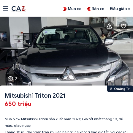
Mua xe
Bán xe
Đấu giá xe
7
Quảng Trị
Mitsubishi Triton 2021
650 triệu
Mua New Mitsubishi Triton sản xuất năm 2021; Giá tốt nhất tháng 10, đủ
màu, giao ngay.
Tháng 10 ưu đãi ngập tràn khi liên hệ hotline không bao giờ tắt: với các ưu