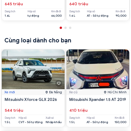
645 triệu
640 triệu
Dung tích
Hộp số
Km đã đi
Dung tích
Hộp số
Km đã đi
1.6L
tự động
66,000
1.6 L
AT - Số tự động
90,000
Cùng loại dành cho bạn
Xe mới
Đà Nẵng
Xe cũ
Hồ Chí Minh
Mitsubishi Xforce GLX 2026
Mitsubishi Xpander 1.5 AT 2019
544 triệu
410 triệu
Dung tích
Hộp số
Xuất xứ
Dung tích
Hộp số
Km đã đi
1.5 L
CVT - Số tự động
Nhập khẩu
1.5 L
AT - Số tự động
150,000