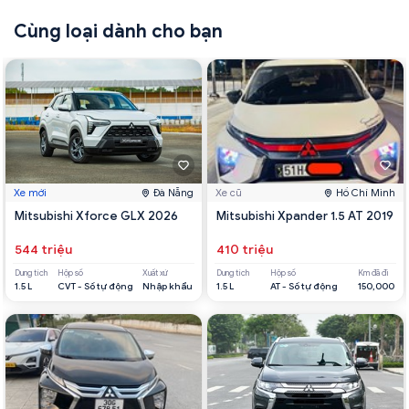
Cùng loại dành cho bạn
Xe mới
Đà Nẵng
Xe cũ
Hồ Chí Minh
Mitsubishi Xforce GLX 2026
Mitsubishi Xpander 1.5 AT 2019
544 triệu
410 triệu
Dung tích
Hộp số
Xuất xứ
Dung tích
Hộp số
Km đã đi
1.5 L
CVT - Số tự động
Nhập khẩu
1.5 L
AT - Số tự động
150,000