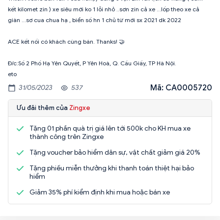
kết kilomet zin ) xe siêu mới ko 1 lỗi nhỏ ..sơn zin cả xe ...lốp theo xe cả
giàn ...sơ cua chua hạ , biển số hn 1 chủ từ mới sx 2021 dk 2022
ACE kết nối có khách cùng bán. Thanks! 🤝
Đ/c:Số 2 Phố Hạ Yên Quyết, P Yên Hoà, Q. Cầu Giấy, TP Hà Nội.
eto
Mã: CA0005720
31/05/2023
537
Ưu đãi thêm của
Zingxe
Tặng 01 phần quà trị giá lên tới 500k cho KH mua xe
thành công trên Zingxe
Tặng voucher bảo hiểm dân sự, vật chất giảm giá 20%
Tặng phiếu miễn thưởng khi thanh toán thiệt hại bảo
hiểm
Giảm 35% phí kiểm định khi mua hoặc bán xe