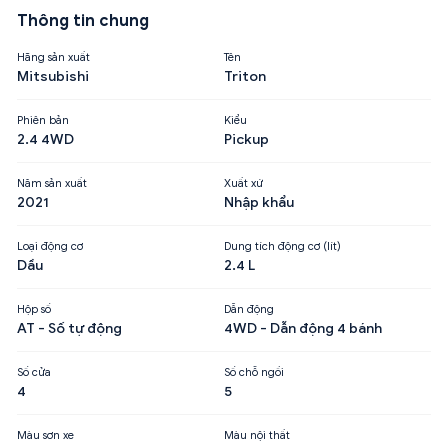
Thông tin chung
Hãng sản xuất
Tên
Mitsubishi
Triton
Phiên bản
Kiểu
2.4 4WD
Pickup
Năm sản xuất
Xuất xứ
2021
Nhập khẩu
Loại động cơ
Dung tích động cơ (lít)
Dầu
2.4 L
Hộp số
Dẫn động
AT - Số tự động
4WD - Dẫn động 4 bánh
Số cửa
Số chỗ ngồi
4
5
Màu sơn xe
Màu nội thất