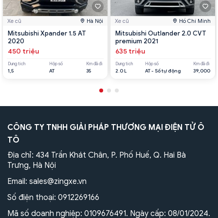
Xe cũ
Hà Nội
Xe cũ
Hồ Chí Minh
Mitsubishi Xpander 1.5 AT
Mitsubishi Outlander 2.0 CVT
2020
premium 2021
450 triệu
635 triệu
Dung tích
Hộp số
Km đã đi
Dung tích
Hộp số
Km đã đi
1,5
AT
35
2.0 L
AT - Số tự động
39,000
CÔNG TY TNHH GIẢI PHÁP THƯƠNG MẠI ĐIỆN TỬ Ô
TÔ
Địa chỉ: 434 Trần Khát Chân, P. Phố Huế, Q. Hai Bà
Trưng, Hà Nội
Email:
sales@zingxe.vn
Số điện thoại:
0912269166
Mã số doanh nghiệp: 0109676491. Ngày cấp: 08/01/2024.