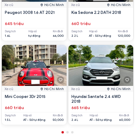
Xe cũ
Hồ Chí Minh
Xe cũ
Hồ Chí Minh
Peugeot 3008 1.6 AT 2021
Kia Sedona 2.2 DATH 2018
645 triệu
660 triệu
Dung tích
Hộp số
Km đã đi
Dung tích
Hộp số
Km đã đi
1.6L
tự động
66,000
2.2 L
AT - Số tự động
120,000
Xe cũ
Hồ Chí Minh
Xe cũ
Hồ Chí Minh
Mini Cooper 3Dr 2015
Hyundai Santafe 2.4 4WD
2018
660 triệu
665 triệu
Dung tích
Hộp số
Km đã đi
Dung tích
Hộp số
Km đã đi
1.5 L
AT - Số tự động
50,000
2.4 L
AT - Số tự động
60,000