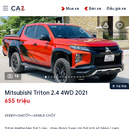
Mua xe
Bán xe
Đấu giá xe
14
Hà Nội
Mitsubishi Triton 2.4 4WD 2021
655 triệu
XEĐẸP+GIÁTỐT=>XEMLÀ CHỐT
Triton Alethe bản full 1 cầu ..chạy đúng 3 vạn zin full lịch sử hãng ( cam