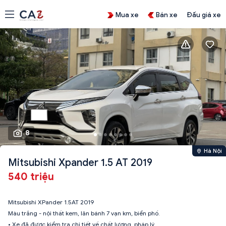
Mua xe
Bán xe
Đấu giá xe
8
Hà Nội
Mitsubishi Xpander 1.5 AT 2019
540 triệu
Mitsubishi XPander 1.5AT 2019
Màu trắng - nội thất kem, lăn bánh 7 vạn km, biển phố.
• Xe đã được kiểm tra chi tiết về chất lượng, pháp lý.