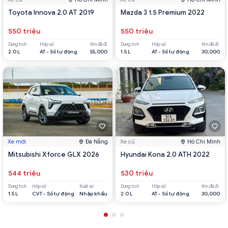
Toyota Innova 2.0 AT 2019
Mazda 3 1.5 Premium 2022
550 triệu
550 triệu
Dung tích
Hộp số
Km đã đi
Dung tích
Hộp số
Km đã đi
2.0 L
AT - Số tự động
55,000
1.5 L
AT - Số tự động
30,000
Xe mới
Đà Nẵng
Xe cũ
Hồ Chí Minh
Mitsubishi Xforce GLX 2026
Hyundai Kona 2.0 ATH 2022
544 triệu
530 triệu
Dung tích
Hộp số
Xuất xứ
Dung tích
Hộp số
Km đã đi
1.5 L
CVT - Số tự động
Nhập khẩu
2.0 L
AT - Số tự động
30,000