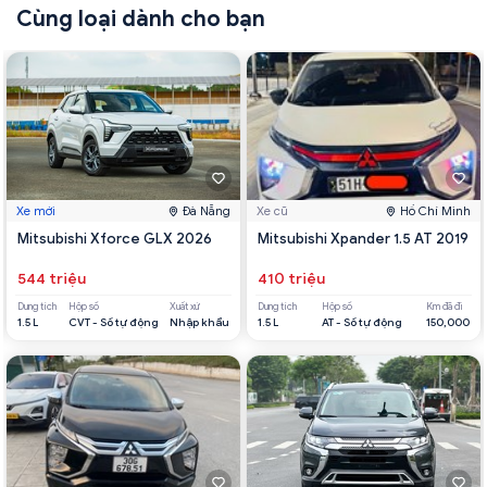
Cùng loại dành cho bạn
Xe mới
Đà Nẵng
Xe cũ
Hồ Chí Minh
Mitsubishi Xforce GLX 2026
Mitsubishi Xpander 1.5 AT 2019
544 triệu
410 triệu
Dung tích
Hộp số
Xuất xứ
Dung tích
Hộp số
Km đã đi
1.5 L
CVT - Số tự động
Nhập khẩu
1.5 L
AT - Số tự động
150,000