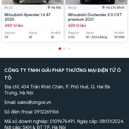
Xe cũ
Hà Nội
Xe cũ
Hồ Chí Minh
Mitsubishi Xpander 1.5 AT
Mitsubishi Outlander 2.0 CVT
2020
premium 2021
450 triệu
635 triệu
Dung tích
Hộp số
Km đã đi
Dung tích
Hộp số
Km đã đi
1,5
AT
35
2.0 L
AT - Số tự động
39,000
CÔNG TY TNHH GIẢI PHÁP THƯƠNG MẠI ĐIỆN TỬ Ô
TÔ
Địa chỉ: 434 Trần Khát Chân, P. Phố Huế, Q. Hai Bà
Trưng, Hà Nội
Email:
sales@zingxe.vn
Số điện thoại:
0912269166
Mã số doanh nghiệp: 0109676491. Ngày cấp: 08/01/2024.
Nơi cấp: SKH & ĐT TP. Hà Nội