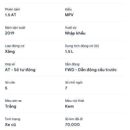
Phiên bản
Kiểu
1.5 AT
MPV
Năm sản xuất
Xuất xứ
2019
Nhập khẩu
Loại động cơ
Dung tích động cơ (lít)
Xăng
1.5 L
Hộp số
Dẫn động
AT - Số tự động
FWD - Dẫn động cầu trước
Số cửa
Số chỗ ngồi
5
7
Màu sơn xe
Màu nội thất
Trắng
Kem
Tình trạng
Số km đã đi
Xe cũ
70,000