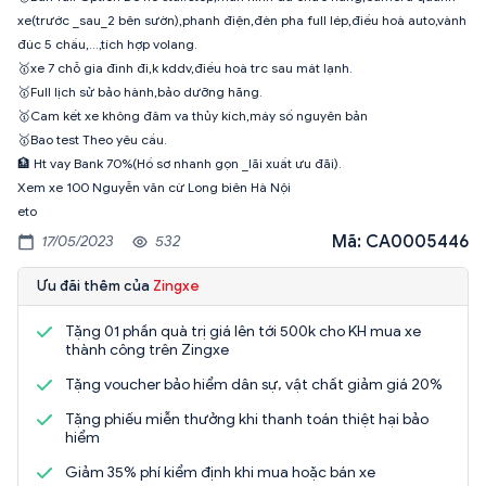
xe(trước _sau_2 bên sườn),phanh điện,đèn pha full lép,điều hoà auto,vành
đúc 5 chấu,…,tích hợp volang.
🥇xe 7 chỗ gia đình đi,k kddv,điều hoà trc sau mát lạnh.
🥇Full lịch sử bảo hành,bảo dưỡng hãng.
🥇Cam kết xe không đâm va thủy kích,máy số nguyên bản
🥇Bao test Theo yêu cầu.
🏦 Ht vay Bank 70%(Hồ sơ nhanh gọn _lãi xuất ưu đãi).
Xem xe 100 Nguyễn văn cừ Long biên Hà Nội
eto
Mã: CA0005446
17/05/2023
532
Ưu đãi thêm của
Zingxe
Tặng 01 phần quà trị giá lên tới 500k cho KH mua xe
thành công trên Zingxe
Tặng voucher bảo hiểm dân sự, vật chất giảm giá 20%
Tặng phiếu miễn thưởng khi thanh toán thiệt hại bảo
hiểm
Giảm 35% phí kiểm định khi mua hoặc bán xe