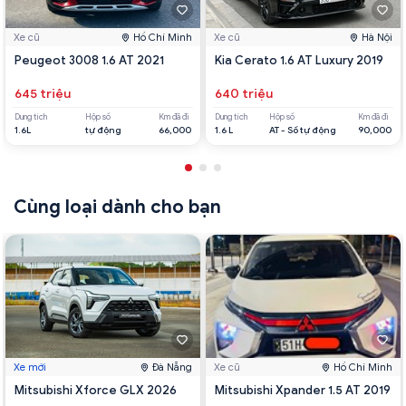
Xe cũ
Hồ Chí Minh
Xe cũ
Hà Nội
Peugeot 3008 1.6 AT 2021
Kia Cerato 1.6 AT Luxury 2019
645 triệu
640 triệu
Dung tích
Hộp số
Km đã đi
Dung tích
Hộp số
Km đã đi
1.6L
tự động
66,000
1.6 L
AT - Số tự động
90,000
Cùng loại dành cho bạn
Xe mới
Đà Nẵng
Xe cũ
Hồ Chí Minh
Mitsubishi Xforce GLX 2026
Mitsubishi Xpander 1.5 AT 2019