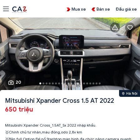
Mua xe
Bán xe
Đấu giá xe
20
Hà Nội
Mitsubishi Xpander Cross 1.5 AT 2022
650 triệu
Mitsubishi Xpander Cross_1.5AT_Sx 2022 nhập khẩu.
🥇Chính chủ tư nhân,màu đồng,odo 2,8v km
🥇Bản full Option Đề nổ Star/stop,màn hình đa chức năng,camera quanh