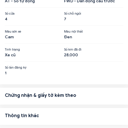
AT - Số tự động
FWD - Dẫn động cầu trước
Số cửa
Số chỗ ngồi
4
7
Màu sơn xe
Màu nội thất
Cam
Đen
Tình trạng
Số km đã đi
Xe cũ
28,000
Số lần đăng ký
1
Chứng nhận & giấy tờ kèm theo
Thông tin khác