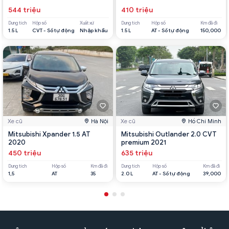
544 triệu
410 triệu
Dung tích
Hộp số
Xuất xứ
Dung tích
Hộp số
Km đã đi
1.5 L
CVT - Số tự động
Nhập khẩu
1.5 L
AT - Số tự động
150,000
Xe cũ
Hà Nội
Xe cũ
Hồ Chí Minh
Mitsubishi Xpander 1.5 AT
Mitsubishi Outlander 2.0 CVT
2020
premium 2021
450 triệu
635 triệu
Dung tích
Hộp số
Km đã đi
Dung tích
Hộp số
Km đã đi
1,5
AT
35
2.0 L
AT - Số tự động
39,000