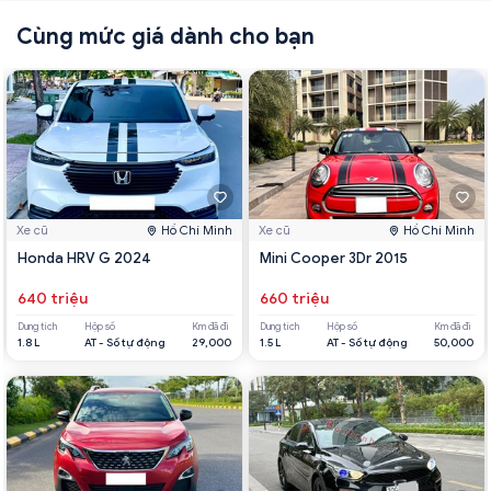
Cùng mức giá dành cho bạn
Xe cũ
Hồ Chí Minh
Xe cũ
Hồ Chí Minh
Honda HRV G 2024
Mini Cooper 3Dr 2015
640 triệu
660 triệu
Dung tích
Hộp số
Km đã đi
Dung tích
Hộp số
Km đã đi
1.8 L
AT - Số tự động
29,000
1.5 L
AT - Số tự động
50,000