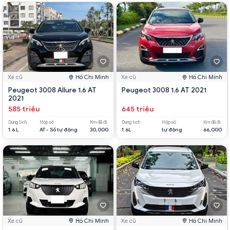
Xe cũ
Hồ Chí Minh
Xe cũ
Hồ Chí Minh
Peugeot 3008 Allure 1.6 AT
Peugeot 3008 1.6 AT 2021
2021
585 triệu
645 triệu
Dung tích
Hộp số
Km đã đi
Dung tích
Hộp số
Km đã đi
1.6 L
AT - Số tự động
30,000
1.6L
tự động
66,000
Xe cũ
Hồ Chí Minh
Xe cũ
Hồ Chí Minh