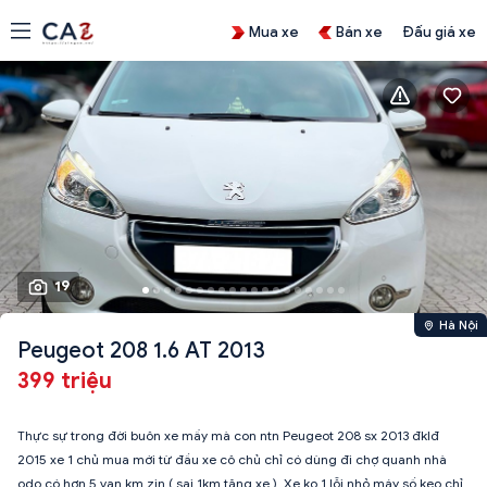
Mua xe
Bán xe
Đấu giá xe
19
Hà Nội
Peugeot 208 1.6 AT 2013
399 triệu
Thực sự trong đời buôn xe mấy mà con ntn Peugeot 208 sx 2013 đklđ
2015 xe 1 chủ mua mới từ đầu xe cô chủ chỉ có dùng đi chợ quanh nhà
odo có hơn 5 vạn km zin ( sai 1km tặng xe ). Xe ko 1 lỗi nhỏ máy số keo chỉ