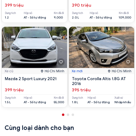
399 triệu
390 triệu
Dung tích
Hộp số
Km đã đi
Dung tích
Hộp số
Km đã đi
1.2
AT - Số tự động
9,000
2.0 L
AT - Số tự động
109,000
Xe cũ
Hồ Chí Minh
Xe mới
Hồ Chí Minh
Mazda 2 Sport Luxury 2021
Toyota Corolla Altis 1.8G AT
2016
399 triệu
395 triệu
Dung tích
Hộp số
Km đã đi
Dung tích
Hộp số
Xuất xứ
1.5 L
AT - Số tự động
55,000
1.8 L
AT - Số tự động
Nhập khẩu
Cùng loại dành cho bạn