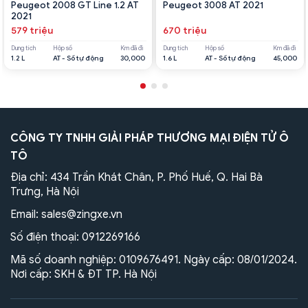
Peugeot 2008 GT Line 1.2 AT
Peugeot 3008 AT 2021
2021
579 triệu
670 triệu
Dung tích
Hộp số
Km đã đi
Dung tích
Hộp số
Km đã đi
1.2 L
AT - Số tự động
30,000
1.6 L
AT - Số tự động
45,000
CÔNG TY TNHH GIẢI PHÁP THƯƠNG MẠI ĐIỆN TỬ Ô
TÔ
Địa chỉ: 434 Trần Khát Chân, P. Phố Huế, Q. Hai Bà
Trưng, Hà Nội
Email:
sales@zingxe.vn
Số điện thoại:
0912269166
Mã số doanh nghiệp: 0109676491. Ngày cấp: 08/01/2024.
Nơi cấp: SKH & ĐT TP. Hà Nội