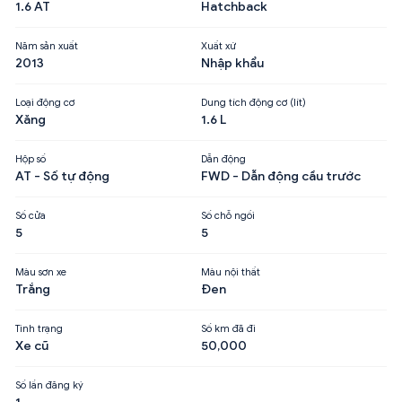
1.6 AT
Hatchback
Năm sản xuất
Xuất xứ
2013
Nhập khẩu
Loại động cơ
Dung tích động cơ (lít)
Xăng
1.6 L
Hộp số
Dẫn động
AT - Số tự động
FWD - Dẫn động cầu trước
Số cửa
Số chỗ ngồi
5
5
Màu sơn xe
Màu nội thất
Trắng
Đen
Tình trạng
Số km đã đi
Xe cũ
50,000
Số lần đăng ký