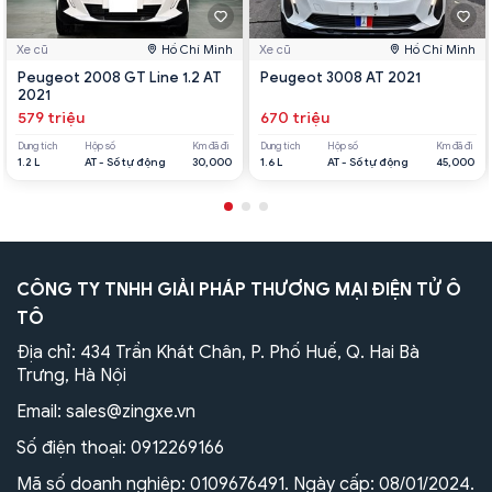
Xe cũ
Hồ Chí Minh
Xe cũ
Hồ Chí Minh
Peugeot 2008 GT Line 1.2 AT
Peugeot 3008 AT 2021
2021
579 triệu
670 triệu
Dung tích
Hộp số
Km đã đi
Dung tích
Hộp số
Km đã đi
1.2 L
AT - Số tự động
30,000
1.6 L
AT - Số tự động
45,000
CÔNG TY TNHH GIẢI PHÁP THƯƠNG MẠI ĐIỆN TỬ Ô
TÔ
Địa chỉ: 434 Trần Khát Chân, P. Phố Huế, Q. Hai Bà
Trưng, Hà Nội
Email:
sales@zingxe.vn
Số điện thoại:
0912269166
Mã số doanh nghiệp: 0109676491. Ngày cấp: 08/01/2024.