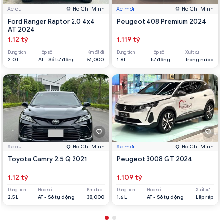
Xe cũ
Hồ Chí Minh
Xe mới
Hồ Chí Minh
Ford Ranger Raptor 2.0 4x4
Peugeot 408 Premium 2024
AT 2024
1.12 tỷ
1.119 tỷ
Dung tích
Hộp số
Km đã đi
Dung tích
Hộp số
Xuất xứ
2.0 L
AT - Số tự động
51,000
1.6T
Tự động
Trong nước
Xe cũ
Hồ Chí Minh
Xe mới
Hồ Chí Minh
Toyota Camry 2.5 Q 2021
Peugeot 3008 GT 2024
1.12 tỷ
1.109 tỷ
Dung tích
Hộp số
Km đã đi
Dung tích
Hộp số
Xuất xứ
2.5 L
AT - Số tự động
38,000
1.6 L
AT - Số tự động
Lắp ráp