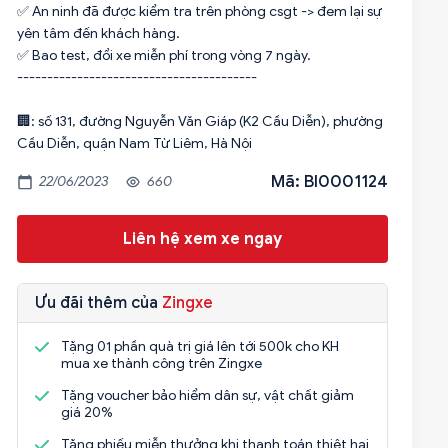
✅ An ninh đã được kiểm tra trên phòng csgt -> đem lại sự
yên tâm đến khách hàng.
✅ Bao test, đổi xe miễn phí trong vòng 7 ngày.
----------------------------------------
🏢: số 131, đường Nguyễn Văn Giáp (K2 Cầu Diễn), phường
Cầu Diễn, quận Nam Từ Liêm, Hà Nội
Mã: BI0001124
22/06/2023
660
Liên hệ xem xe ngay
Ưu đãi thêm của
Zingxe
Tặng 01 phần quà trị giá lên tới 500k cho KH
mua xe thành công trên Zingxe
Tặng voucher bảo hiểm dân sự, vật chất giảm
giá 20%
Tặng phiếu miễn thưởng khi thanh toán thiệt hại