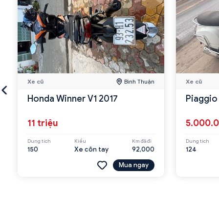
Xe cũ
Bình Thuận
Xe cũ
Honda Winner V1 2017
Piaggio
11 triệu
5.000.
Dung tích
Kiểu
Km đã đi
Dung tích
150
Xe côn tay
92,000
124
Mua ngay