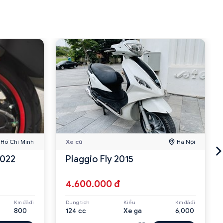
Hồ Chí Minh
Xe cũ
Hà Nội
2022
Piaggio Fly 2015
4.600.000 đ
Km đã đi
Dung tích
Kiểu
Km đã đi
800
124 cc
Xe ga
6,000