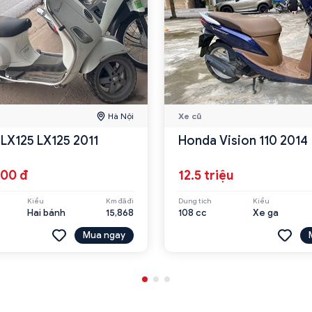
Hà Nội
Xe cũ
 LX125 LX125 2011
Honda Vision 110 2014
000 đ
12.5 triệu
Kiểu
Km đã đi
Dung tích
Kiểu
Hai bánh
15,868
108 cc
Xe ga
Mua ngay