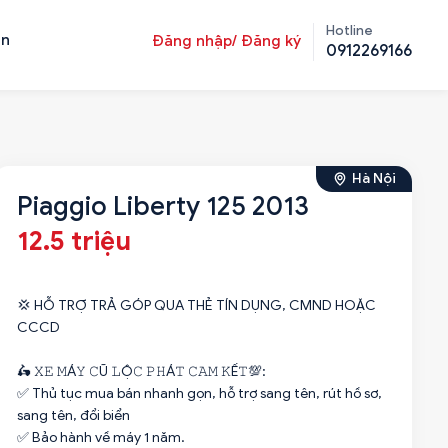
Hotline
ản
Đăng nhập/ Đăng ký
0912269166
Hà Nội
Piaggio Liberty 125 2013
12.5 triệu
💢 HỖ TRỢ TRẢ GÓP QUA THẺ TÍN DỤNG, CMND HOẶC
CCCD
🛵 𝚇𝙴 𝙼Á𝚈 𝙲Ũ 𝙻Ộ𝙲 𝙿𝙷Á𝚃 𝙲𝙰𝙼 𝙺Ế𝚃💯:
✅ Thủ tục mua bán nhanh gọn, hỗ trợ sang tên, rút hồ sơ,
sang tên, đổi biển
✅ Bảo hành về máy 1 năm.