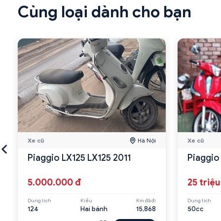
Cùng loại dành cho bạn
Xe cũ
Hà Nội
Xe cũ
Piaggio LX125 LX125 2011
Piaggio
5.000.000 đ
25 triệu
Dung tích
Kiểu
Km đã đi
Dung tích
124
Hai bánh
15,868
50cc