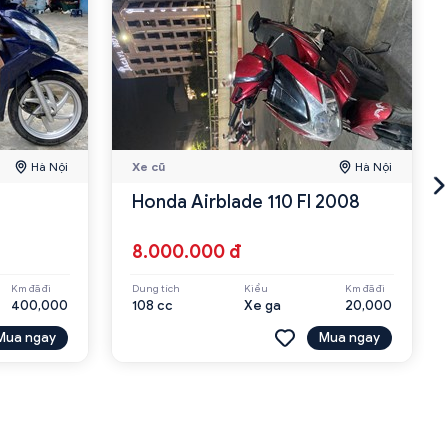
Hà Nội
Xe cũ
Hà Nội
Honda Airblade 110 FI 2008
8.000.000 đ
Km đã đi
Dung tích
Kiểu
Km đã đi
400,000
108 cc
Xe ga
20,000
Mua ngay
Mua ngay