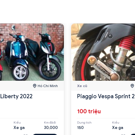
Hồ Chí Minh
Xe cũ
 Liberty 2022
Piaggio Vespa Sprint 
100 triệu
Kiểu
Km đã đi
Dung tích
Kiểu
Xe ga
30,000
150
Xe ga