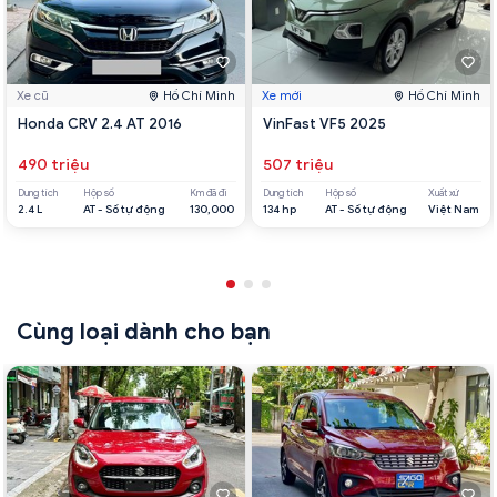
Xe cũ
Hồ Chí Minh
Xe mới
Hồ Chí Minh
Honda CRV 2.4 AT 2016
VinFast VF5 2025
490 triệu
507 triệu
Dung tích
Hộp số
Km đã đi
Dung tích
Hộp số
Xuất xứ
2.4 L
AT - Số tự động
130,000
134 hp
AT - Số tự động
Việt Nam
Cùng loại dành cho bạn