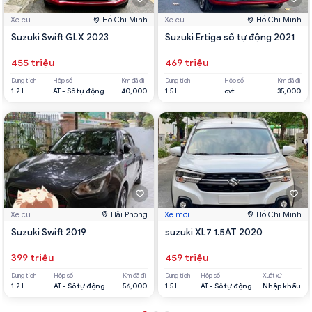
Xe cũ
Hồ Chí Minh
Xe cũ
Hồ Chí Minh
Suzuki Swift GLX 2023
Suzuki Ertiga số tự động 2021
455 triệu
469 triệu
Dung tích
Hộp số
Km đã đi
Dung tích
Hộp số
Km đã đi
1.2 L
AT - Số tự động
40,000
1.5 L
cvt
35,000
Xe cũ
Hải Phòng
Xe mới
Hồ Chí Minh
Suzuki Swift 2019
suzuki XL7 1.5AT 2020
399 triệu
459 triệu
Dung tích
Hộp số
Km đã đi
Dung tích
Hộp số
Xuất xứ
1.2 L
AT - Số tự động
56,000
1.5 L
AT - Số tự động
Nhập khẩu