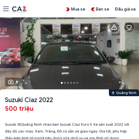
Mua xe
Bán xe
Đấu giá xe
6
Quảng Ninh
Suzuki Ciaz 2022
500 triệu
Suzuki 3SQuảng Ninh chào bán Suzuki Ciaz Euro 5 Xe sản xuất 2022 với
đầy đủ các màu: Xám, Trắng, Đỏ có sẵn xe giao ngay. Giá tốt, phù hợp
điều kiện kinh tế người tiêu dùng vừa dịch vụ và gia đình sử dụng.