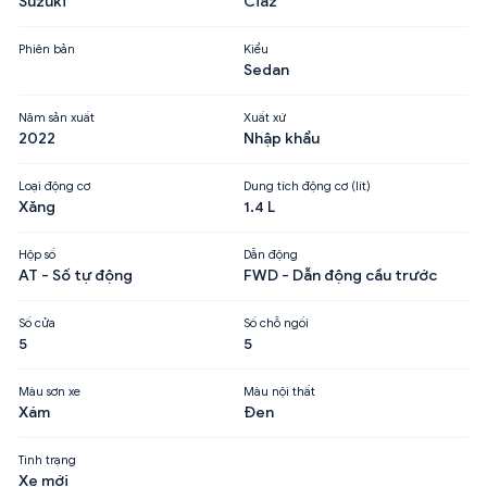
Suzuki
Ciaz
Phiên bản
Kiểu
Sedan
Năm sản xuất
Xuất xứ
2022
Nhập khẩu
Loại động cơ
Dung tích động cơ (lít)
Xăng
1.4 L
Hộp số
Dẫn động
AT - Số tự động
FWD - Dẫn động cầu trước
Số cửa
Số chỗ ngồi
5
5
Màu sơn xe
Màu nội thất
Xám
Đen
Tình trạng
Xe mới