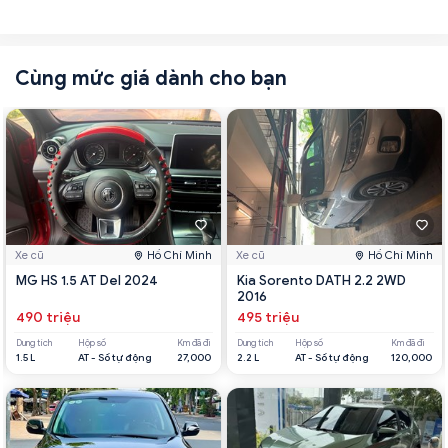
Cùng mức giá dành cho bạn
Xe cũ
Hồ Chí Minh
Xe cũ
Hồ Chí Minh
MG HS 1.5 AT Del 2024
Kia Sorento DATH 2.2 2WD
2016
490 triệu
495 triệu
Dung tích
Hộp số
Km đã đi
Dung tích
Hộp số
Km đã đi
1.5 L
AT - Số tự động
27,000
2.2 L
AT - Số tự động
120,000