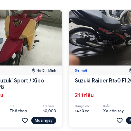
Hồ Chí Minh
Xe mới
uzuki Sport / Xipo
Suzuki Raider R150 FI 
98
ệu
21 triệu
Kiểu
Km đã đi
Dung tích
Kiểu
Thể thao
50,000
147.3 cc
Xe côn tay
Mua ngay