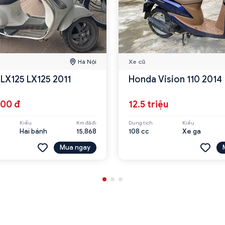
Hà Nội
Xe cũ
 LX125 LX125 2011
Honda Vision 110 2014
000 đ
12.5 triệu
Kiểu
Km đã đi
Dung tích
Kiểu
Hai bánh
15,868
108 cc
Xe ga
Mua ngay