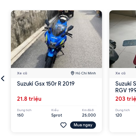
Xe cũ
Hồ Chí Minh
Xe cũ
Suzuki Gsx 150r R 2019
Suzuki S
RGV 19
21.8 triệu
203 tri
Dung tích
Kiểu
Km đã đi
Dung tích
150
Sprot
25,000
120
Mua ngay