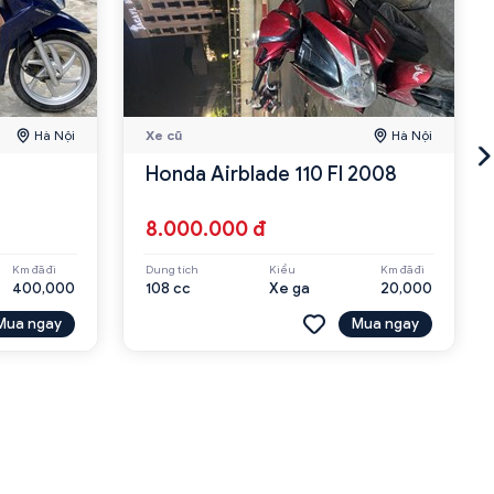
Hà Nội
Xe cũ
Hà Nội
Honda Airblade 110 FI 2008
8.000.000 đ
Km đã đi
Dung tích
Kiểu
Km đã đi
400,000
108 cc
Xe ga
20,000
Mua ngay
Mua ngay