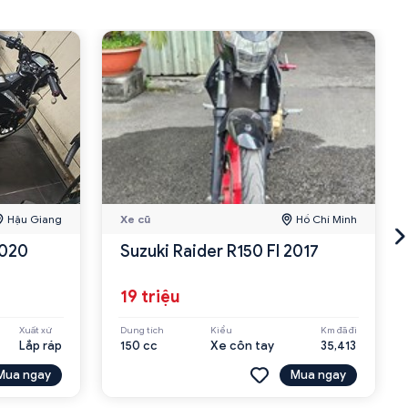
Hậu Giang
Xe cũ
Hồ Chí Minh
2020
Suzuki Raider R150 FI 2017
19 triệu
Xuất xứ
Dung tích
Kiểu
Km đã đi
Lắp ráp
150 cc
Xe côn tay
35,413
Mua ngay
Mua ngay