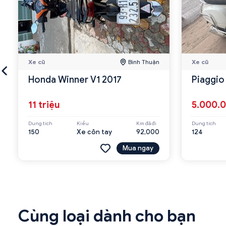
Xe cũ
Bình Thuận
Xe cũ
Honda Winner V1 2017
Piaggio
11 triệu
5.000.
Dung tích
Kiểu
Km đã đi
Dung tích
150
Xe côn tay
92,000
124
Mua ngay
Cùng loại dành cho bạn