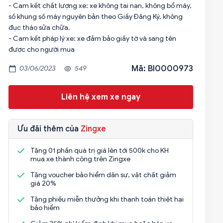
- Cam kết chất lượng xe: xe không tai nạn, không bổ máy,
số khung số máy nguyên bản theo Giấy Đăng Ký, không
đục tháo sửa chữa.
- Cam kết pháp lý xe: xe đảm bảo giấy tờ và sang tên
được cho người mua
Mã: BI0000973
03/06/2023
549
Liên hệ xem xe ngay
Ưu đãi thêm của
Zingxe
Tặng 01 phần quà trị giá lên tới 500k cho KH
mua xe thành công trên Zingxe
Tặng voucher bảo hiểm dân sự, vật chất giảm
giá 20%
Tặng phiếu miễn thưởng khi thanh toán thiệt hại
bảo hiểm