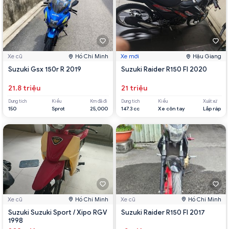
Xe cũ
Hồ Chí Minh
Xe mới
Hậu Giang
Suzuki Gsx 150r R 2019
Suzuki Raider R150 FI 2020
21.8 triệu
21 triệu
Dung tích
Kiểu
Km đã đi
Dung tích
Kiểu
Xuất xứ
150
Sprot
25,000
147.3 cc
Xe côn tay
Lắp ráp
Xe cũ
Hồ Chí Minh
Xe cũ
Hồ Chí Minh
Suzuki Suzuki Sport / Xipo RGV
Suzuki Raider R150 FI 2017
1998