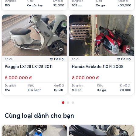
Dung tích
Kiểu
Km đã đi
Dung tích
Kiểu
Km đã đi
150
Xe côn tay
92,000
108 cc
Xe ga
400,000
Xe cũ
Hà Nội
Xe cũ
Hà Nội
Piaggio LX125 LX125 2011
Honda Airblade 110 FI 2008
5.000.000 đ
8.000.000 đ
Dung tích
Kiểu
Km đã đi
Dung tích
Kiểu
Km đã đi
124
Hai bánh
15,868
108 cc
Xe ga
20,000
Cùng loại dành cho bạn