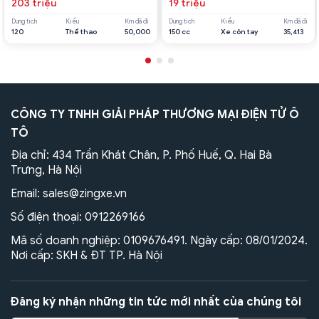
203 triệu
19 triệu
Dung tích
Kiểu
Km đã đi
Dung tích
Kiểu
Km đã đi
120
Thể thao
50,000
150 cc
Xe côn tay
35,413
CÔNG TY TNHH GIẢI PHÁP THƯƠNG MẠI ĐIỆN TỬ Ô
TÔ
Địa chỉ: 434 Trần Khát Chân, P. Phố Huế, Q. Hai Bà
Trưng, Hà Nội
Email:
sales@zingxe.vn
Số điện thoại:
0912269166
Mã số doanh nghiệp: 0109676491. Ngày cấp: 08/01/2024.
Nơi cấp: SKH & ĐT TP. Hà Nội
Đăng ký nhận những tin tức mới nhất của chúng tôi