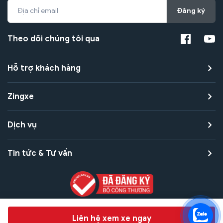
Đăng ký
Theo dõi chúng tôi qua
Hỗ trợ khách hàng
Zingxe
Dịch vụ
Tin tức & Tư vấn
Copyright © 2021 Zingxe. All rights reserved
Chat hỗ trợ
Liên hệ xem xe ngay
Bảo mật thanh toán
Bảo mật quyền riêng tư
Điều khoản sử dụng