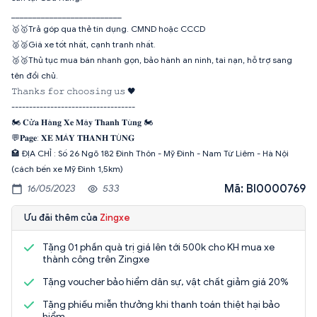
__________________________
🥇🥇Trả góp qua thẻ tín dụng. CMND hoặc CCCD
🥈🥈Giá xe tốt nhất, cạnh tranh nhất.
🥉🥉Thủ tục mua bán nhanh gọn, bảo hành an ninh, tai nạn, hỗ trợ sang
tên đổi chủ.
𝚃𝚑𝚊𝚗𝚔𝚜 𝚏𝚘𝚛 𝚌𝚑𝚘𝚘𝚜𝚒𝚗𝚐 𝚞𝚜 🖤
-----------------------------------
🏍 𝐂ử𝐚 𝐇à𝐧𝐠 𝐗𝐞 𝐌á𝐲 𝐓𝐡𝐚𝐧𝐡 𝐓ù𝐧𝐠 🏍
💬𝐏𝐚𝐠𝐞: 𝐗𝐄 𝐌Á𝐘 𝐓𝐇𝐀𝐍𝐇 𝐓Ù𝐍𝐆
🏩 ĐỊA CHỈ : Số 26 Ngõ 182 Đình Thôn - Mỹ Đình - Nam Từ Liêm - Hà Nội
(cách bến xe Mỹ Đình 1,5km)
Mã: BI0000769
16/05/2023
533
Ưu đãi thêm của
Zingxe
Tặng 01 phần quà trị giá lên tới 500k cho KH mua xe
thành công trên Zingxe
Tặng voucher bảo hiểm dân sự, vật chất giảm giá 20%
Tặng phiếu miễn thưởng khi thanh toán thiệt hại bảo
hiểm