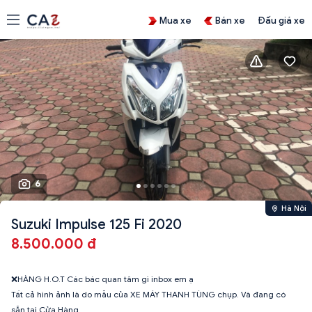
Mua xe
Bán xe
Đấu giá xe
6
Hà Nội
Suzuki Impulse 125 Fi 2020
8.500.000 đ
❌HÀNG H.O.T Các bác quan tâm gì inbox em ạ
Tất cả hình ảnh là do mẫu của XE MÁY THANH TÙNG chụp. Và đang có
sẵn tại Cửa Hàng.