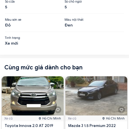
Số cửa
Số chỗ ngồi
5
5
Màu sơn xe
Màu nội thất
Đỏ
Đen
Tình trạng
Xe mới
Cùng mức giá dành cho bạn
Xe cũ
Hồ Chí Minh
Xe cũ
Hồ Chí Minh
Toyota Innova 2.0 AT 2019
Mazda 3 1.5 Premium 2022