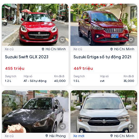
Xe cũ
Hồ Chí Minh
Xe cũ
Hồ Chí Minh
Suzuki Swift GLX 2023
Suzuki Ertiga số tự động 2021
455 triệu
469 triệu
Dung tích
Hộp số
Km đã đi
Dung tích
Hộp số
Km đã đi
1.2 L
AT - Số tự động
40,000
1.5 L
cvt
35,000
Xe cũ
Hải Phòng
Xe mới
Hồ Chí Minh