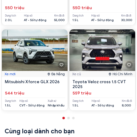
550 triệu
550 triệu
Dung tích
Hộp số
Km đã đi
Dung tích
Hộp số
Km đã đi
2.0 L
AT - Số tự động
55,000
1.5 L
AT - Số tự động
30,000
Xe mới
Đà Nẵng
Xe cũ
Hồ Chí Minh
Mitsubishi Xforce GLX 2026
Toyota Veloz cross 1.5 CVT
2025
544 triệu
559 triệu
Dung tích
Hộp số
Xuất xứ
Dung tích
Hộp số
Km đã đi
1.5 L
CVT - Số tự động
Nhập khẩu
1.5 L
AT - Số tự động
8,000
Cùng loại dành cho bạn