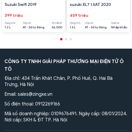
Suzuki Swift 2019
suzuki XL7 1.5AT 2020
399 triệu
459 triệu
Dung tích
Hộp số
Km đã đi
Dung tích
Hộp số
Xuất xứ
1.2 L
AT - Số tự động
56,000
1.5 L
AT - Số tự động
Nhập khẩu
CÔNG TY TNHH GIẢI PHÁP THƯƠNG MẠI ĐIỆN TỬ Ô
TÔ
Địa chỉ: 434 Trần Khát Chân, P. Phố Huế, Q. Hai Bà
Trưng, Hà Nội
Email:
sales@zingxe.vn
Số điện thoại:
0912269166
Mã số doanh nghiệp: 0109676491. Ngày cấp: 08/01/2024.
Nơi cấp: SKH & ĐT TP. Hà Nội