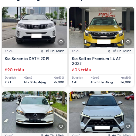
Xe cũ
Hồ Chí Minh
Xe cũ
Hồ Chí Minh
Kia Sorento DATH 2019
Kia Seltos Premium 1.4 AT
2023
590 triệu
605 triệu
Dung tích
Hộp số
Km đã đi
Dung tích
Hộp số
Km đã đi
2.2 L
AT - Số tự động
75,000
1.4 L
AT - Số tự động
36,000
Xe cũ
Hồ Chí Minh
Xe cũ
Hồ Chí Minh