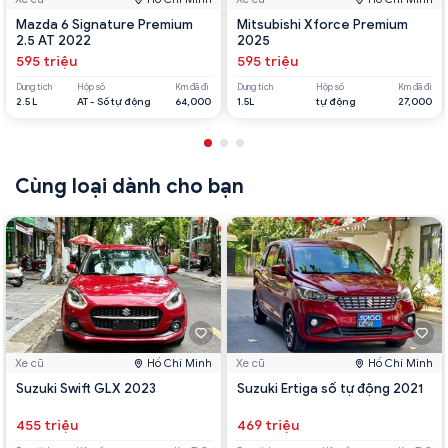
Mazda 6 Signature Premium
Mitsubishi Xforce Premium
2.5 AT 2022
2025
595 triệu
595 triệu
Dung tích
Hộp số
Km đã đi
Dung tích
Hộp số
Km đã đi
2.5 L
AT - Số tự động
64,000
1.5L
tự động
27,000
Cùng loại dành cho bạn
Xe cũ
Hồ Chí Minh
Xe cũ
Hồ Chí Minh
Suzuki Swift GLX 2023
Suzuki Ertiga số tự động 2021
455 triệu
469 triệu