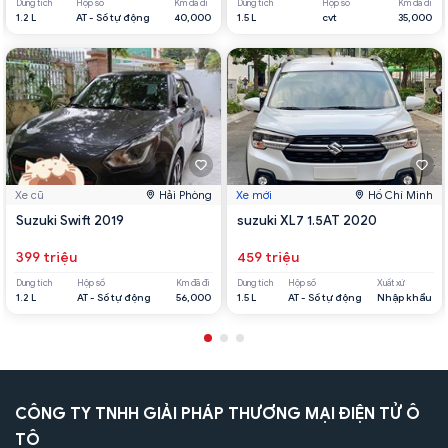
Dung tích
Hộp số
Km đã đi
Dung tích
Hộp số
Km đã đi
1.2 L
AT - Số tự động
40,000
1.5 L
cvt
35,000
Xe cũ
Hải Phòng
Xe mới
Hồ Chí Minh
Suzuki Swift 2019
suzuki XL7 1.5AT 2020
399 triệu
459 triệu
Dung tích
Hộp số
Km đã đi
Dung tích
Hộp số
Xuất xứ
1.2 L
AT - Số tự động
56,000
1.5 L
AT - Số tự động
Nhập khẩu
CÔNG TY TNHH GIẢI PHÁP THƯƠNG MẠI ĐIỆN TỬ Ô
TÔ