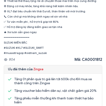
⚙ Thiết kế thể thao,rộng rãi di chuyển thoải mái trên mọi cung đường
⚙ Động cơ máy khỏe, tăng khả năng tiết kiệm nhiên liệu.
⚙ XL7 đạt tiêu chuẩn khí thải Euro5, thân thiện với môi trường.
📞 Còn chờ gì mà không dinh ngay xế xịn về nhà
✅️ Tư vấn miễn phí , hỗ trợ trả góp tới 85%
✅️ Hỗ trợ đăng ký đăng kiểm giao xe tận nhà
🔥 Xe luôn sẵn giao ngay
➖➖➖➖➖➖➖➖➖➖➖➖
SUZUKI MIỀN BẮC
#SUZUKI #XL7 #SUZUKI_SWIFT
#muaxetragop #vietnam_suzuki
Mã: CA0001812
804
Ưu đãi thêm của
Zingxe
Tặng 01 phần quà trị giá lên tới 500k cho KH mua xe
thành công trên Zingxe
Tặng voucher bảo hiểm dân sự, vật chất giảm giá 20%
Tặng phiếu miễn thưởng khi thanh toán thiệt hại bảo
hiểm