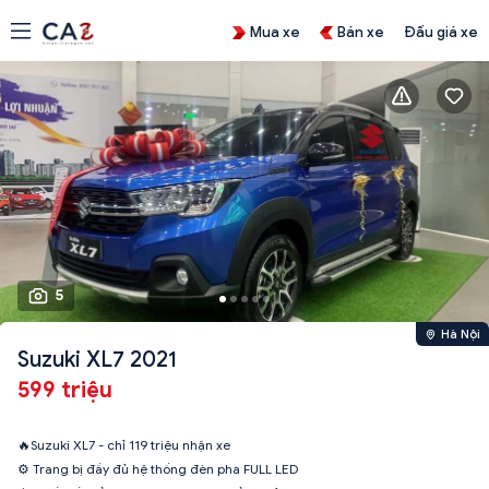
Mua xe
Bán xe
Đấu giá xe
5
Hà Nội
Suzuki XL7 2021
599 triệu
🔥Suzuki XL7 - chỉ 119 triệu nhận xe
⚙ Trang bị đầy đủ hệ thống đèn pha FULL LED