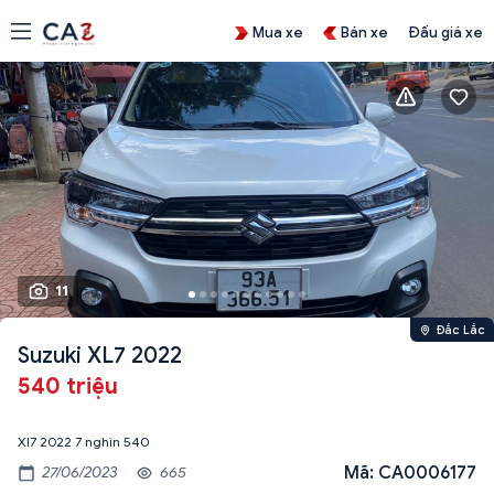
Mua xe
Bán xe
Đấu giá xe
11
Đắc Lắc
Suzuki XL7 2022
540 triệu
Xl7 2022 7 nghìn 540
Mã: CA0006177
27/06/2023
665