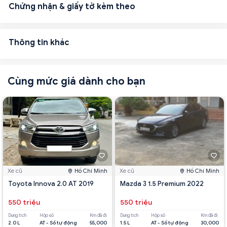
Chứng nhận & giấy tờ kèm theo
Thông tin khác
Cùng mức giá dành cho bạn
Xe cũ
Hồ Chí Minh
Xe cũ
Hồ Chí Minh
Toyota Innova 2.0 AT 2019
Mazda 3 1.5 Premium 2022
550 triệu
550 triệu
Dung tích
Hộp số
Km đã đi
Dung tích
Hộp số
Km đã đi
2.0 L
AT - Số tự động
55,000
1.5 L
AT - Số tự động
30,000