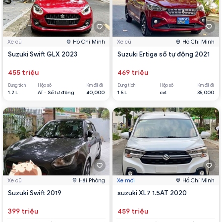
Xe cũ
Hồ Chí Minh
Xe cũ
Hồ Chí Minh
Suzuki Swift GLX 2023
Suzuki Ertiga số tự động 2021
455 triệu
469 triệu
Dung tích
Hộp số
Km đã đi
Dung tích
Hộp số
Km đã đi
1.2 L
AT - Số tự động
40,000
1.5 L
cvt
35,000
Xe cũ
Hải Phòng
Xe mới
Hồ Chí Minh
Suzuki Swift 2019
suzuki XL7 1.5AT 2020
399 triệu
459 triệu