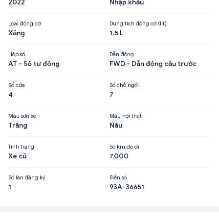
2022
Nhập khẩu
Loại động cơ
Dung tích động cơ (lít)
Xăng
1.5 L
Hộp số
Dẫn động
AT - Số tự động
FWD - Dẫn động cầu trước
Số cửa
Số chỗ ngồi
4
7
Màu sơn xe
Màu nội thất
Trắng
Nâu
Tình trạng
Số km đã đi
Xe cũ
7,000
Số lần đăng ký
Biển số
1
93A-36651