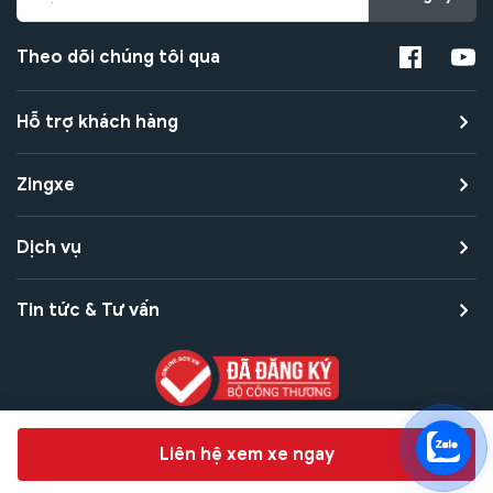
Theo dõi chúng tôi qua
Hỗ trợ khách hàng
Zingxe
Dịch vụ
Tin tức & Tư vấn
Copyright © 2021 Zingxe. All rights reserved
Chat hỗ trợ
Liên hệ xem xe ngay
Bảo mật thanh toán
Bảo mật quyền riêng tư
Điều khoản sử dụng
Bản quyền tác giả