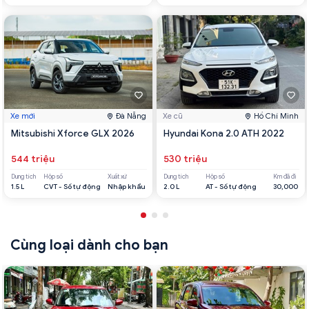
Xe mới
Đà Nẵng
Xe cũ
Hồ Chí Minh
Mitsubishi Xforce GLX 2026
Hyundai Kona 2.0 ATH 2022
544 triệu
530 triệu
Dung tích
Hộp số
Xuất xứ
Dung tích
Hộp số
Km đã đi
1.5 L
CVT - Số tự động
Nhập khẩu
2.0 L
AT - Số tự động
30,000
Cùng loại dành cho bạn