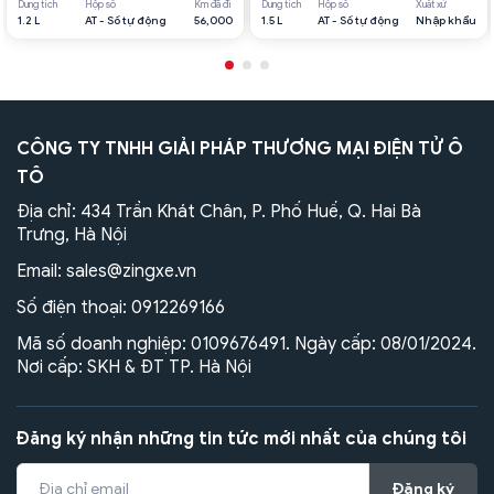
Dung tích
Hộp số
Km đã đi
Dung tích
Hộp số
Xuất xứ
1.2 L
AT - Số tự động
56,000
1.5 L
AT - Số tự động
Nhập khẩu
CÔNG TY TNHH GIẢI PHÁP THƯƠNG MẠI ĐIỆN TỬ Ô
TÔ
Địa chỉ: 434 Trần Khát Chân, P. Phố Huế, Q. Hai Bà
Trưng, Hà Nội
Email:
sales@zingxe.vn
Số điện thoại:
0912269166
Mã số doanh nghiệp: 0109676491. Ngày cấp: 08/01/2024.
Nơi cấp: SKH & ĐT TP. Hà Nội
Đăng ký nhận những tin tức mới nhất của chúng tôi
Đăng ký