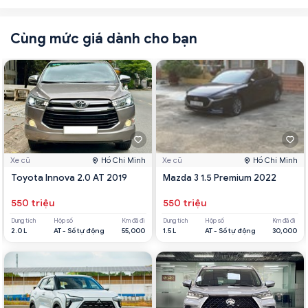
Cùng mức giá dành cho bạn
Xe cũ
Hồ Chí Minh
Xe cũ
Hồ Chí Minh
Toyota Innova 2.0 AT 2019
Mazda 3 1.5 Premium 2022
550 triệu
550 triệu
Dung tích
Hộp số
Km đã đi
Dung tích
Hộp số
Km đã đi
2.0 L
AT - Số tự động
55,000
1.5 L
AT - Số tự động
30,000