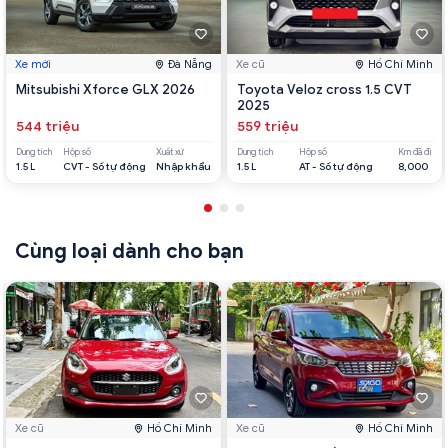
Xe mới
Đà Nẵng
Xe cũ
Hồ Chí Minh
Mitsubishi Xforce GLX 2026
Toyota Veloz cross 1.5 CVT
2025
544 triệu
559 triệu
Dung tích
Hộp số
Xuất xứ
Dung tích
Hộp số
Km đã đi
1.5 L
CVT - Số tự động
Nhập khẩu
1.5 L
AT - Số tự động
8,000
Cùng loại dành cho bạn
Xe cũ
Hồ Chí Minh
Xe cũ
Hồ Chí Minh