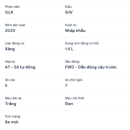
Phiên bản
Kiểu
GLX
SUV
Năm sản xuất
Xuất xứ
2020
Nhập khẩu
Loại động cơ
Dung tích động cơ (lít)
Xăng
1.5 L
Hộp số
Dẫn động
AT - Số tự động
FWD - Dẫn động cầu trước
Số cửa
Số chỗ ngồi
5
7
Màu sơn xe
Màu nội thất
Trắng
Đen
Tình trạng
Xe mới