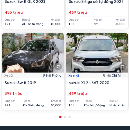
Suzuki Swift GLX 2023
Suzuki Ertiga số tự động 2021
455 triệu
469 triệu
Dung tích
Hộp số
Km đã đi
Dung tích
Hộp số
Km đã đi
1.2 L
AT - Số tự động
40,000
1.5 L
cvt
35,000
Xe cũ
Hải Phòng
Xe mới
Hồ Chí Minh
Suzuki Swift 2019
suzuki XL7 1.5AT 2020
399 triệu
459 triệu
Dung tích
Hộp số
Km đã đi
Dung tích
Hộp số
Xuất xứ
1.2 L
AT - Số tự động
56,000
1.5 L
AT - Số tự động
Nhập khẩu