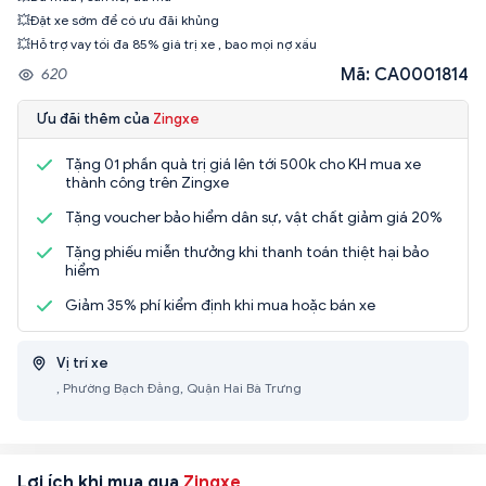
💥Đặt xe sớm để có ưu đãi khủng
💥Hỗ trợ vay tối đa 85% giá trị xe , bao mọi nợ xấu
Mã: CA0001814
620
Ưu đãi thêm của
Zingxe
Tặng 01 phần quà trị giá lên tới 500k cho KH mua xe
thành công trên Zingxe
Tặng voucher bảo hiểm dân sự, vật chất giảm giá 20%
Tặng phiếu miễn thưởng khi thanh toán thiệt hại bảo
hiểm
Giảm 35% phí kiểm định khi mua hoặc bán xe
Vị trí xe
, Phường Bạch Đằng, Quận Hai Bà Trưng
Lợi ích khi mua qua
Zingxe