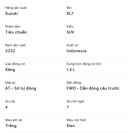
Hãng sản xuất
Tên
Suzuki
XL7
Phiên bản
Kiểu
Tiêu chuẩn
SUV
Năm sản xuất
Xuất xứ
2022
Indonesia
Loại động cơ
Dung tích động cơ (lít)
Xăng
1.5 L
Hộp số
Dẫn động
AT - Số tự động
FWD - Dẫn động cầu trước
Số cửa
Số chỗ ngồi
4
7
Màu sơn xe
Màu nội thất
Trắng
Đen