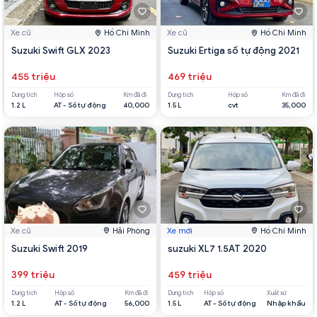
Xe cũ
Hồ Chí Minh
Xe cũ
Hồ Chí Minh
Suzuki Swift GLX 2023
Suzuki Ertiga số tự động 2021
455 triệu
469 triệu
Dung tích
Hộp số
Km đã đi
Dung tích
Hộp số
Km đã đi
1.2 L
AT - Số tự động
40,000
1.5 L
cvt
35,000
Xe cũ
Hải Phòng
Xe mới
Hồ Chí Minh
Suzuki Swift 2019
suzuki XL7 1.5AT 2020
399 triệu
459 triệu
Dung tích
Hộp số
Km đã đi
Dung tích
Hộp số
Xuất xứ
1.2 L
AT - Số tự động
56,000
1.5 L
AT - Số tự động
Nhập khẩu