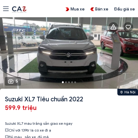
Mua xe
Bán xe
Đấu giá xe
5
Hà Nội
Suzuki XL7 Tiêu chuẩn 2022
599.9 triệu
Suzuki XL7 màu trắng sẵn giao xe ngay
💥Chỉ với 139tr là có xe đi ạ
💥Đủ màu , sẵn xe, đủ mã