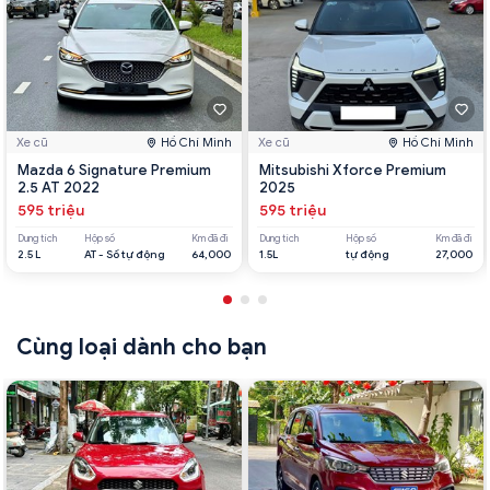
Xe cũ
Hồ Chí Minh
Xe cũ
Hồ Chí Minh
Mazda 6 Signature Premium
Mitsubishi Xforce Premium
2.5 AT 2022
2025
595 triệu
595 triệu
Dung tích
Hộp số
Km đã đi
Dung tích
Hộp số
Km đã đi
2.5 L
AT - Số tự động
64,000
1.5L
tự động
27,000
Cùng loại dành cho bạn