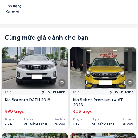
Tình trạng
Xe mới
Cùng mức giá dành cho bạn
Xe cũ
Hồ Chí Minh
Xe cũ
Hồ Chí Minh
Kia Sorento DATH 2019
Kia Seltos Premium 1.4 AT
2023
590 triệu
605 triệu
Dung tích
Hộp số
Km đã đi
Dung tích
Hộp số
Km đã đi
2.2 L
AT - Số tự động
75,000
1.4 L
AT - Số tự động
36,000