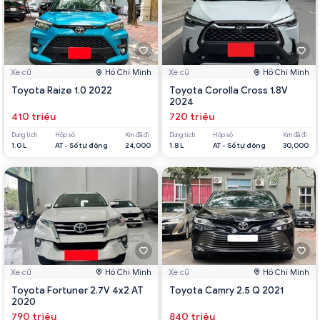
Xe cũ
Hồ Chí Minh
Xe cũ
Hồ Chí Minh
Toyota Raize 1.0 2022
Toyota Corolla Cross 1.8V
2024
410 triệu
720 triệu
Dung tích
Hộp số
Km đã đi
Dung tích
Hộp số
Km đã đi
1.0 L
AT - Số tự động
24,000
1.8 L
AT - Số tự động
30,000
Xe cũ
Hồ Chí Minh
Xe cũ
Hồ Chí Minh
Toyota Fortuner 2.7V 4x2 AT
Toyota Camry 2.5 Q 2021
2020
790 triệu
840 triệu