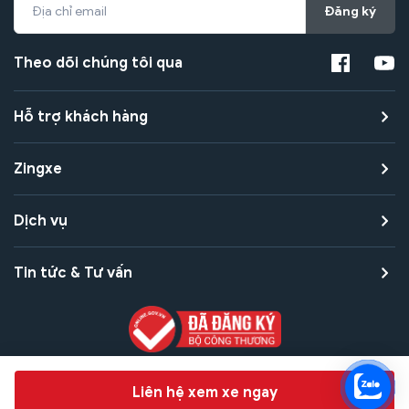
Đăng ký
Theo dõi chúng tôi qua
Hỗ trợ khách hàng
Zingxe
Dịch vụ
Tin tức & Tư vấn
Copyright © 2021 Zingxe. All rights reserved
Chat hỗ trợ
Liên hệ xem xe ngay
Bảo mật thanh toán
Bảo mật quyền riêng tư
Điều khoản sử dụng
Bản quyền tác giả