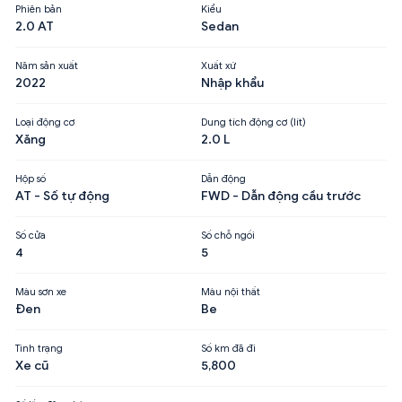
Phiên bản
Kiểu
2.0 AT
Sedan
Năm sản xuất
Xuất xứ
2022
Nhập khẩu
Loại động cơ
Dung tích động cơ (lít)
Xăng
2.0 L
Hộp số
Dẫn động
AT - Số tự động
FWD - Dẫn động cầu trước
Số cửa
Số chỗ ngồi
4
5
Màu sơn xe
Màu nội thất
Đen
Be
Tình trạng
Số km đã đi
Xe cũ
5,800