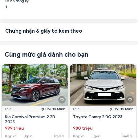
Số lần đăng ký
1
Chứng nhận & giấy tờ kèm theo
Cùng mức giá dành cho bạn
Xe cũ
Hồ Chí Minh
Xe cũ
Hồ Chí Minh
Kia Carnival Premium 2.2D
Toyota Camry 2.0Q 2023
2023
999 triệu
980 triệu
Dung tích
Hộp số
Km đã đi
Dung tích
Hộp số
Km đã đi