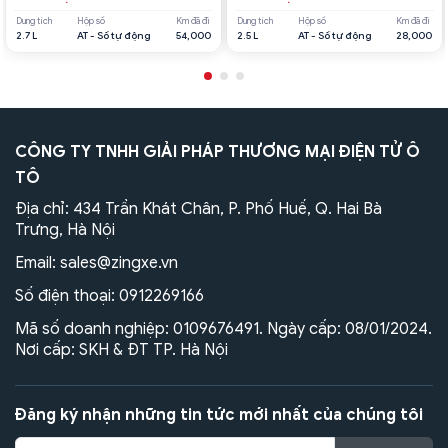
Dung tích
Hộp số
Km đã đi
Dung tích
Hộp số
Km đã đi
2.7 L
AT - Số tự động
54,000
2.5 L
AT - Số tự động
28,000
CÔNG TY TNHH GIẢI PHÁP THƯƠNG MẠI ĐIỆN TỬ Ô
TÔ
Địa chỉ: 434 Trần Khát Chân, P. Phố Huế, Q. Hai Bà
Trưng, Hà Nội
Email:
sales@zingxe.vn
Số điện thoại:
0912269166
Mã số doanh nghiệp: 0109676491. Ngày cấp: 08/01/2024.
Nơi cấp: SKH & ĐT TP. Hà Nội
Đăng ký nhận những tin tức mới nhất của chúng tôi