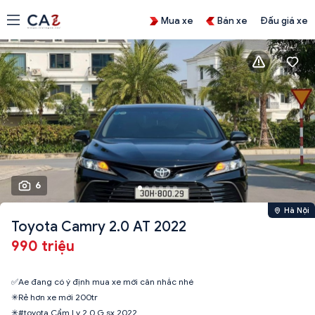
Mua xe
Bán xe
Đấu giá xe
6
Hà Nội
Toyota Camry 2.0 AT 2022
990 triệu
✅Ae đang có ý định mua xe mới cân nhắc nhé
✳Rẻ hơn xe mới 200tr
✳#toyota Cẩm Ly 2.0 G sx 2022