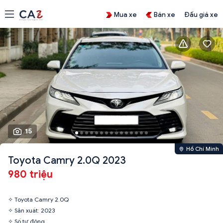
Mua xe
Bán xe
Đấu giá xe
15
Hồ Chí Minh
Toyota Camry 2.0Q 2023
980 triệu
✧ Toyota Camry 2.0Q
✧ Sản xuất: 2023
✧ Số tự động