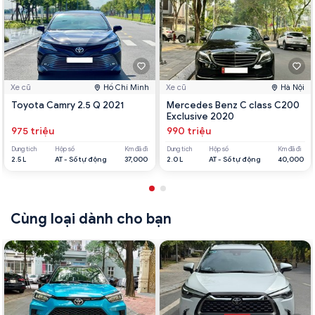
Xe cũ
Hồ Chí Minh
Xe cũ
Hà Nội
Toyota Camry 2.5 Q 2021
Mercedes Benz C class C200
Exclusive 2020
975 triệu
990 triệu
Dung tích
Hộp số
Km đã đi
Dung tích
Hộp số
Km đã đi
2.5 L
AT - Số tự động
37,000
2.0 L
AT - Số tự động
40,000
Cùng loại dành cho bạn