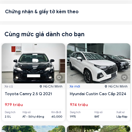
Chứng nhận & giấy tờ kèm theo
Cùng mức giá dành cho bạn
Xe cũ
Hồ Chí Minh
Xe mới
Hồ Chí Minh
Toyota Camry 2.5 Q 2021
Hyundai Custin Cao Cấp 2024
979 triệu
974 triệu
Dung tích
Hộp số
Km đã đi
Dung tích
Hộp số
Xuất xứ
2.5 L
AT - Số tự động
40,000
1975
8AT
Lắp Ráp