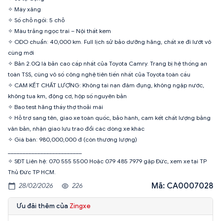
✧ Máy xăng
✧ Số chỗ ngồi: 5 chỗ
✧ Màu trắng ngọc trai – Nội thất kem
✧ ODO chuẩn: 40,000 km. Full lịch sử bảo dưỡng hãng, chất xe đi lướt vô
cùng mới
✧ Bản 2.0Q là bản cao cấp nhất của Toyota Camry. Trang bị hệ thống an
toàn TSS, cùng vô số công nghệ tiên tiến nhất của Toyota toàn cầu
✧ CAM KẾT CHẤT LƯỢNG: Không tai nạn đâm đụng, không ngập nước,
không tua km, động cơ, hộp số nguyên bản
✧ Bao test hãng thầy thợ thoải mái
✧ Hỗ trợ sang tên, giao xe toàn quốc, bảo hành, cam kết chất lượng bằng
văn bản, nhận giao lưu trao đổi các dòng xe khác
✧ Giá bán: 980,000,000 đ (còn thương lượng)
_________________________
✧ SĐT Liên hệ: 070 555 5500 Hoặc 079 485 7979 gặp Đức, xem xe tại TP
Mã: CA0007028
28/02/2026
226
Ưu đãi thêm của
Zingxe