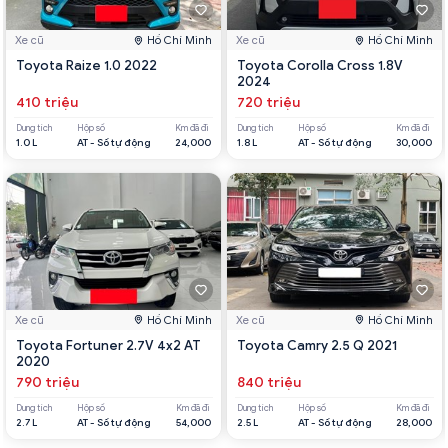
Xe cũ
Hồ Chí Minh
Xe cũ
Hồ Chí Minh
Toyota Raize 1.0 2022
Toyota Corolla Cross 1.8V
2024
410 triệu
720 triệu
Dung tích
Hộp số
Km đã đi
Dung tích
Hộp số
Km đã đi
1.0 L
AT - Số tự động
24,000
1.8 L
AT - Số tự động
30,000
Xe cũ
Hồ Chí Minh
Xe cũ
Hồ Chí Minh
Toyota Fortuner 2.7V 4x2 AT
Toyota Camry 2.5 Q 2021
2020
790 triệu
840 triệu
Dung tích
Hộp số
Km đã đi
Dung tích
Hộp số
Km đã đi
2.7 L
AT - Số tự động
54,000
2.5 L
AT - Số tự động
28,000