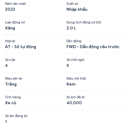
Năm sản xuất
Xuất xứ
2023
Nhập khẩu
Loại động cơ
Dung tích động cơ (lít)
Xăng
2.0 L
Hộp số
Dẫn động
AT - Số tự động
FWD - Dẫn động cầu trước
Số cửa
Số chỗ ngồi
4
5
Màu sơn xe
Màu nội thất
Trắng
Kem
Tình trạng
Số km đã đi
Xe cũ
40,000
Số lần đăng ký
1