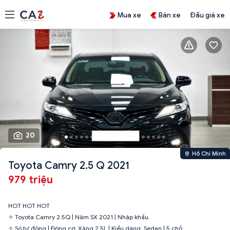
Mua xe
Bán xe
Đấu giá xe
20
Hồ Chí Minh
Toyota Camry 2.5 Q 2021
979 triệu
HOT HOT HOT
✧ Toyota Camry 2.5Q | Năm SX 2021 | Nhập khẩu.
✧ Số tự động | Động cơ: Xăng 2.5L | Kiểu dáng: Sedan | 5 chỗ.