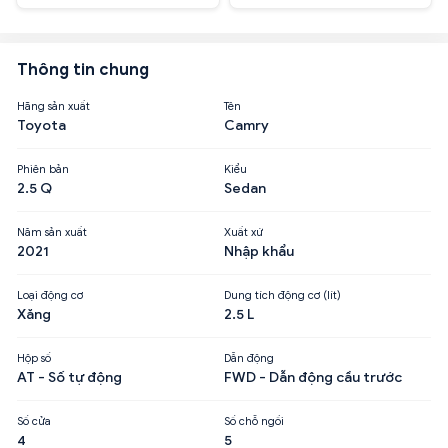
Thông tin chung
Hãng sản xuất
Tên
Toyota
Camry
Phiên bản
Kiểu
2.5 Q
Sedan
Năm sản xuất
Xuất xứ
2021
Nhập khẩu
Loại động cơ
Dung tích động cơ (lít)
Xăng
2.5 L
Hộp số
Dẫn động
AT - Số tự động
FWD - Dẫn động cầu trước
Số cửa
Số chỗ ngồi
4
5