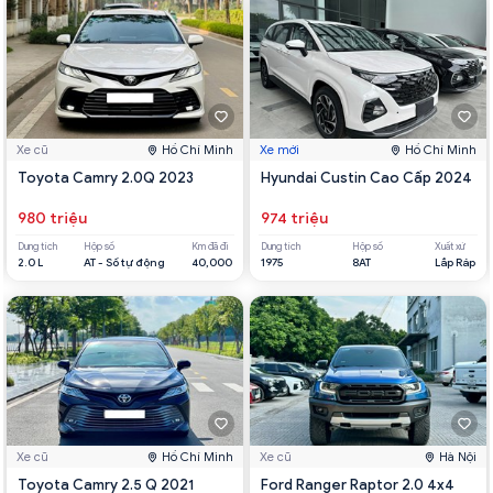
Xe cũ
Hồ Chí Minh
Xe mới
Hồ Chí Minh
Toyota Camry 2.0Q 2023
Hyundai Custin Cao Cấp 2024
980 triệu
974 triệu
Dung tích
Hộp số
Km đã đi
Dung tích
Hộp số
Xuất xứ
2.0 L
AT - Số tự động
40,000
1975
8AT
Lắp Ráp
Xe cũ
Hồ Chí Minh
Xe cũ
Hà Nội
Toyota Camry 2.5 Q 2021
Ford Ranger Raptor 2.0 4x4