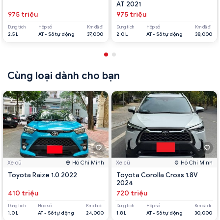
AT 2021
975 triệu
975 triệu
Dung tích
Hộp số
Km đã đi
Dung tích
Hộp số
Km đã đi
2.5 L
AT - Số tự động
37,000
2.0 L
AT - Số tự động
38,000
Cùng loại dành cho bạn
Xe cũ
Hồ Chí Minh
Xe cũ
Hồ Chí Minh
Toyota Raize 1.0 2022
Toyota Corolla Cross 1.8V
2024
410 triệu
720 triệu
Dung tích
Hộp số
Km đã đi
Dung tích
Hộp số
Km đã đi
1.0 L
AT - Số tự động
24,000
1.8 L
AT - Số tự động
30,000