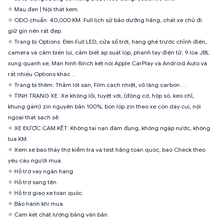
✧ Màu đen | Nội thất kem.
✧ ODO chuẩn: 40,000 KM. Full lịch sử bảo dưỡng hãng, chất xe chủ đi
giữ gìn nên rất đẹp.
✧ Trang bị Options: Đèn Full LED, cửa sổ trời, hàng ghế trước chỉnh điện,
camera và cảm biến lùi, cảm biết áp suất lốp, phanh tay điện tử, 9 loa JBL
xung quanh xe, Màn hình 8inch kết nối Apple CarPlay và Android Auto và
rất nhiều Options khác …
✧ Trang bị thêm: Thảm lót sàn, Film cách nhiệt, vô lăng carbon …
✧ TÌNH TRẠNG XE: Xe không lỗi, tuyệt vời, (động cơ, hộp số, keo chỉ,
khung gầm) zin nguyên bản 100%, bốn lốp zin theo xe còn dày cui, nội
ngoại thất sạch sẽ.
✧ XE ĐƯỢC CAM KẾT: Không tai nạn đâm đụng, không ngập nước, không
tua KM.
✧ Xem xe bao thầy thợ kiểm tra và test hãng toàn quốc, bao Check theo
yêu cầu người mua.
✧ Hỗ trợ vay ngân hàng.
✧ Hỗ trợ sang tên.
✧ Hỗ trợ giao xe toàn quốc.
✧ Bảo hành khi mua.
✧ Cam kết chất lượng bằng văn bản.