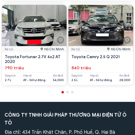
Xe cũ
Hồ Chí Minh
Xe cũ
Hồ Chí Minh
Toyota Fortuner 2.7V 4x2 AT
Toyota Camry 2.5 Q 2021
2020
790 triệu
840 triệu
Dung tích
Hộp số
Km đã đi
Dung tích
Hộp số
Km đã đi
2.7 L
AT - Số tự động
54,000
2.5 L
AT - Số tự động
28,000
CÔNG TY TNHH GIẢI PHÁP THƯƠNG MẠI ĐIỆN TỬ Ô
TÔ
Địa chỉ: 434 Trần Khát Chân, P. Phố Huế, Q. Hai Bà