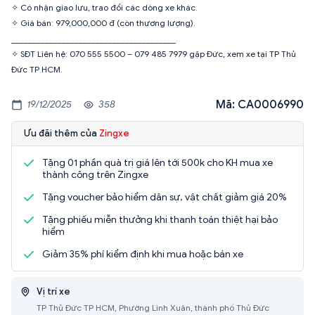
✧ Có nhận giao lưu, trao đổi các dòng xe khác.
✧ Giá bán: 979,000,000 đ (còn thương lượng).
_______________________________________
✧ SĐT Liên hệ: 070 555 5500 – 079 485 7979 gặp Đức, xem xe tại TP Thủ
Đức TP HCM.
Mã: CA0006990
19/12/2025
358
Ưu đãi thêm của
Zingxe
Tặng 01 phần quà trị giá lên tới 500k cho KH mua xe
thành công trên Zingxe
Tặng voucher bảo hiểm dân sự, vật chất giảm giá 20%
Tặng phiếu miễn thưởng khi thanh toán thiệt hại bảo
hiểm
Giảm 35% phí kiểm định khi mua hoặc bán xe
Vị trí xe
TP Thủ Đức TP HCM, Phường Linh Xuân, thành phố Thủ Đức