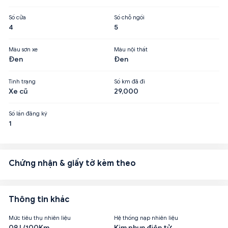
Số cửa
Số chỗ ngồi
4
5
Màu sơn xe
Màu nội thất
Đen
Đen
Tình trạng
Số km đã đi
Xe cũ
29,000
Số lần đăng ký
1
Chứng nhận & giấy tờ kèm theo
Thông tin khác
Mức tiêu thụ nhiên liệu
Hệ thống nạp nhiên liệu
09 L/100Km
Kim phun điện tử