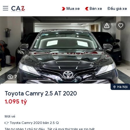
Mua xe
Bán xe
Đấu giá xe
7
Hà Nội
Toyota Camry 2.5 AT 2020
1.095 tỷ
Mới về
👉 Toyota Camry 2020 bản 2.5 Q
Tên tư nhân 1 chủ từ đầu . Tất cả mọi thứ trên xe zin hết