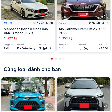
Xe mới
Hồ Chí Minh
Xe cũ
Hồ Chí Minh
Mercedes Benz A class A35
Kia Carnival Premium 2.2D 8S
AMG 4Matic 2020
2022
1.099 tỷ
1.095 tỷ
Dung tích
Hộp số
Xuất xứ
Dung tích
Hộp số
Km đã đi
2.0 L
AT - Số tự động
Nhập khẩu
2.2L
tự động
45,000
Cùng loại dành cho bạn