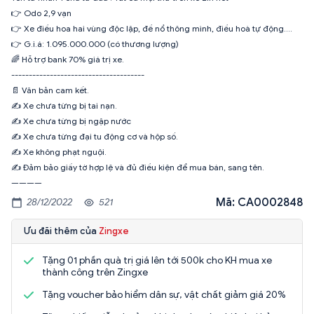
👉 Odo 2,9 vạn
👉 Xe điều hoa hai vùng độc lập, đề nổ thông mình, điều hoà tự động….
👉 G.i.á: 1.095.000.000 (có thương lượng)
🌈 Hỗ trợ bank 70% giá trị xe.
--------------------------------------
📄 Văn bản cam kết.
✍️ Xe chưa từng bị tai nạn.
✍️ Xe chưa từng bị ngập nước
✍️ Xe chưa từng đại tu động cơ và hộp số.
✍️ Xe không phạt nguội.
✍️ Đảm bảo giấy tờ hợp lệ và đủ điều kiện để mua bán, sang tên.
————
Mã: CA0002848
28/12/2022
521
Ưu đãi thêm của
Zingxe
Tặng 01 phần quà trị giá lên tới 500k cho KH mua xe
thành công trên Zingxe
Tặng voucher bảo hiểm dân sự, vật chất giảm giá 20%