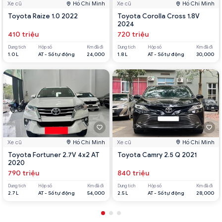
Xe cũ
Hồ Chí Minh
Xe cũ
Hồ Chí Minh
Toyota Raize 1.0 2022
Toyota Corolla Cross 1.8V
2024
410 triệu
720 triệu
Dung tích
Hộp số
Km đã đi
Dung tích
Hộp số
Km đã đi
1.0 L
AT - Số tự động
24,000
1.8 L
AT - Số tự động
30,000
Xe cũ
Hồ Chí Minh
Xe cũ
Hồ Chí Minh
Toyota Fortuner 2.7V 4x2 AT
Toyota Camry 2.5 Q 2021
2020
790 triệu
840 triệu
Dung tích
Hộp số
Km đã đi
Dung tích
Hộp số
Km đã đi
2.7 L
AT - Số tự động
54,000
2.5 L
AT - Số tự động
28,000