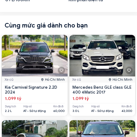
Cùng mức giá dành cho bạn
Xe cũ
Hồ Chí Minh
Xe cũ
Hồ Chí Minh
Kia Carnival Signature 2.2D
Mercedes Benz GLE class GLE
2024
400 4Matic 2017
1.099 tỷ
1.099 tỷ
Dung tích
Hộp số
Km đã đi
Dung tích
Hộp số
Km đã đi
2.2 L
AT - Số tự động
60,000
3.0 L
AT - Số tự động
43,000