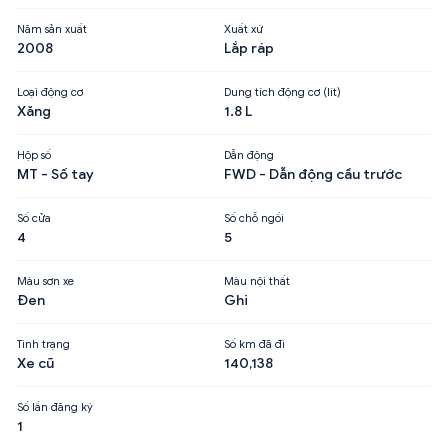
Năm sản xuất
Xuất xứ
2008
Lắp ráp
Loại động cơ
Dung tích động cơ (lít)
Xăng
1.8 L
Hộp số
Dẫn động
MT - Số tay
FWD - Dẫn động cầu trước
Số cửa
Số chỗ ngồi
4
5
Màu sơn xe
Màu nội thất
Đen
Ghi
Tình trạng
Số km đã đi
Xe cũ
140,138
Số lần đăng ký
1