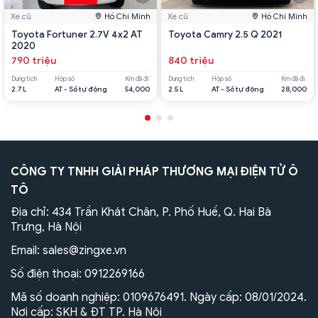
Xe cũ
Hồ Chí Minh
Xe cũ
Hồ Chí Minh
Toyota Fortuner 2.7V 4x2 AT
Toyota Camry 2.5 Q 2021
2020
790 triệu
840 triệu
Dung tích
Hộp số
Km đã đi
Dung tích
Hộp số
Km đã đi
2.7 L
AT - Số tự động
54,000
2.5 L
AT - Số tự động
28,000
CÔNG TY TNHH GIẢI PHÁP THƯƠNG MẠI ĐIỆN TỬ Ô
TÔ
Địa chỉ: 434 Trần Khát Chân, P. Phố Huế, Q. Hai Bà
Trưng, Hà Nội
Email:
sales@zingxe.vn
Số điện thoại:
0912269166
Mã số doanh nghiệp: 0109676491. Ngày cấp: 08/01/2024.
Nơi cấp: SKH & ĐT TP. Hà Nội