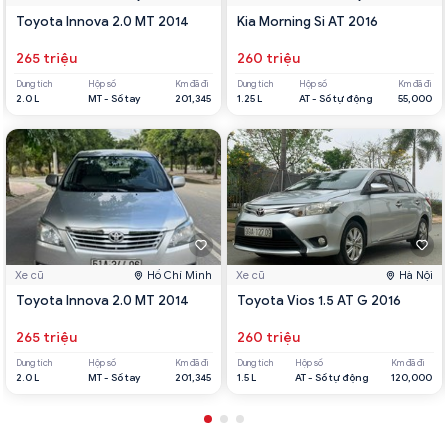
Toyota Innova 2.0 MT 2014
Kia Morning Si AT 2016
265 triệu
260 triệu
Dung tích
Hộp số
Km đã đi
Dung tích
Hộp số
Km đã đi
2.0 L
MT - Số tay
201,345
1.25 L
AT - Số tự động
55,000
Xe cũ
Hồ Chí Minh
Xe cũ
Hà Nội
Toyota Innova 2.0 MT 2014
Toyota Vios 1.5 AT G 2016
265 triệu
260 triệu
Dung tích
Hộp số
Km đã đi
Dung tích
Hộp số
Km đã đi
2.0 L
MT - Số tay
201,345
1.5 L
AT - Số tự động
120,000