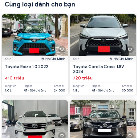
Cùng loại dành cho bạn
Xe cũ
Hồ Chí Minh
Xe cũ
Hồ Chí Minh
Toyota Raize 1.0 2022
Toyota Corolla Cross 1.8V
2024
410 triệu
720 triệu
Dung tích
Hộp số
Km đã đi
Dung tích
Hộp số
Km đã đi
1.0 L
AT - Số tự động
24,000
1.8 L
AT - Số tự động
30,000