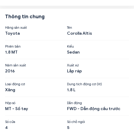
Thông tin chung
Hãng sản xuất
Tên
Toyota
Corolla Altis
Phiên bản
Kiểu
1.8 MT
Sedan
Năm sản xuất
Xuất xứ
2016
Lắp ráp
Loại động cơ
Dung tích động cơ (lít)
Xăng
1.8 L
Hộp số
Dẫn động
MT - Số tay
FWD - Dẫn động cầu trước
Số cửa
Số chỗ ngồi
4
5