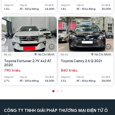
Dung tích
Hộp số
Km đã đi
Dung tích
Hộp số
Km đã đi
1.0 L
AT - Số tự động
24,000
1.8 L
AT - Số tự động
30,000
Xe cũ
Hồ Chí Minh
Xe cũ
Hồ Chí Minh
Toyota Fortuner 2.7V 4x2 AT
Toyota Camry 2.5 Q 2021
2020
790 triệu
840 triệu
Dung tích
Hộp số
Km đã đi
Dung tích
Hộp số
Km đã đi
2.7 L
AT - Số tự động
54,000
2.5 L
AT - Số tự động
28,000
CÔNG TY TNHH GIẢI PHÁP THƯƠNG MẠI ĐIỆN TỬ Ô