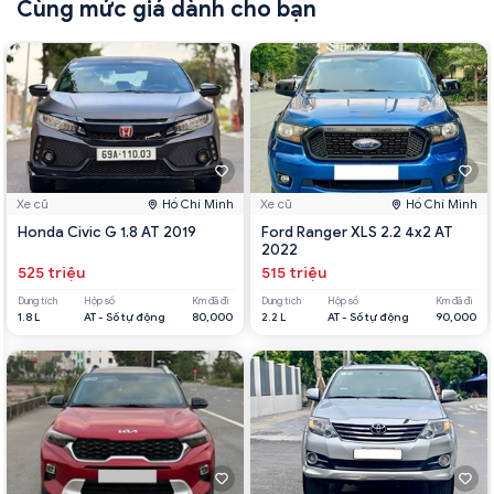
Cùng mức giá dành cho bạn
Xe cũ
Hồ Chí Minh
Xe cũ
Hồ Chí Minh
Honda Civic G 1.8 AT 2019
Ford Ranger XLS 2.2 4x2 AT
2022
525 triệu
515 triệu
Dung tích
Hộp số
Km đã đi
Dung tích
Hộp số
Km đã đi
1.8 L
AT - Số tự động
80,000
2.2 L
AT - Số tự động
90,000