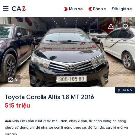
Mua xe
Bán xe
Đấu giá xe
8
Hà Nội
Toyota Corolla Altis 1.8 MT 2016
515 triệu
🚘🚘Altis 1.8G sản xuất 2016 mầu đen, chạy 6 vạn, tư nhân công an công
chức sử dụng chỉ để nhà, xe còn li nông theo xe, độ full đồ, cực kì mới và
giữ gìn.