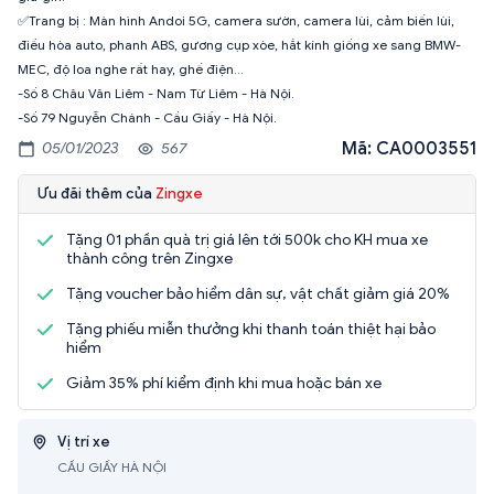
✅Trang bị : Màn hình Andoi 5G, camera sườn, camera lùi, cảm biến lùi,
điều hòa auto, phanh ABS, gương cụp xòe, hắt kính giống xe sang BMW-
MEC, độ loa nghe rất hay, ghế điện…
-Số 8 Châu Văn Liêm - Nam Từ Liêm - Hà Nội.
-Số 79 Nguyễn Chánh - Cầu Giấy - Hà Nội.
Mã: CA0003551
05/01/2023
567
Ưu đãi thêm của
Zingxe
Tặng 01 phần quà trị giá lên tới 500k cho KH mua xe
thành công trên Zingxe
Tặng voucher bảo hiểm dân sự, vật chất giảm giá 20%
Tặng phiếu miễn thưởng khi thanh toán thiệt hại bảo
hiểm
Giảm 35% phí kiểm định khi mua hoặc bán xe
Vị trí xe
CẦU GIẤY HÀ NỘI