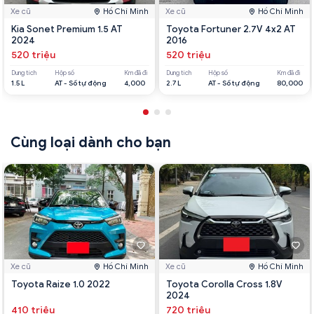
Xe cũ
Hồ Chí Minh
Xe cũ
Hồ Chí Minh
Kia Sonet Premium 1.5 AT
Toyota Fortuner 2.7V 4x2 AT
2024
2016
520 triệu
520 triệu
Dung tích
Hộp số
Km đã đi
Dung tích
Hộp số
Km đã đi
1.5 L
AT - Số tự động
4,000
2.7 L
AT - Số tự động
80,000
Cùng loại dành cho bạn
Xe cũ
Hồ Chí Minh
Xe cũ
Hồ Chí Minh
Toyota Raize 1.0 2022
Toyota Corolla Cross 1.8V
2024
410 triệu
720 triệu