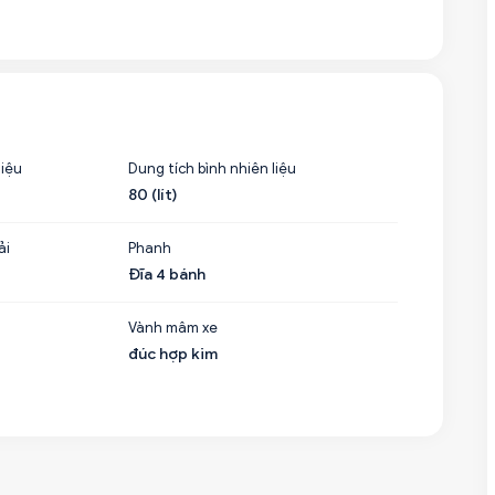
liệu
Dung tích bình nhiên liệu
80 (lít)
ải
Phanh
Đĩa 4 bánh
Vành mâm xe
đúc hợp kim