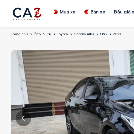
Mua xe
Bán xe
Đấu giá 
Trang chủ
Ô tô
Cũ
Toyota
Corolla Altis
1.8G
2018