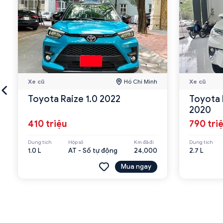
Xe cũ
Hồ Chí Minh
Xe cũ
Toyota Raize 1.0 2022
Toyota 
2020
410 triệu
790 tri
Dung tích
Hộp số
Km đã đi
Dung tích
1.0 L
AT - Số tự động
24,000
2.7 L
Mua ngay