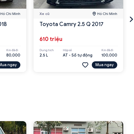
Hồ Chí Minh
Xe cũ
Hồ Chí Minh
018
Toyota Camry 2.5 Q 2017
610 triệu
Km đã đi
Dung tích
Hộp số
Km đã đi
80,000
2.5 L
AT - Số tự động
100,000
Mua ngay
Mua ngay