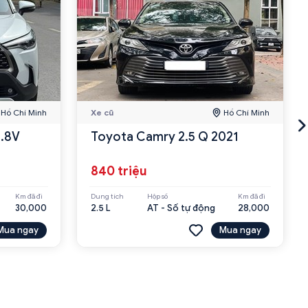
Hồ Chí Minh
Xe cũ
Hồ Chí Minh
1.8V
Toyota Camry 2.5 Q 2021
840 triệu
Km đã đi
Dung tích
Hộp số
Km đã đi
30,000
2.5 L
AT - Số tự động
28,000
Mua ngay
Mua ngay