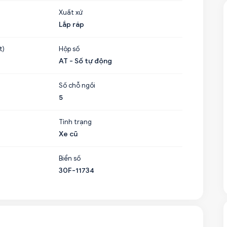
Xuất xứ
Lắp ráp
t)
Hộp số
AT - Số tự động
Số chỗ ngồi
5
Tình trạng
Xe cũ
Biển số
30F-11734