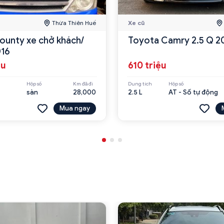
Thừa Thiên Huế
Xe cũ
ounty xe chở khách/
Toyota Camry 2.5 Q 2
016
ệu
610 triệu
Hộp số
Km đã đi
Dung tích
Hộp số
sàn
28,000
2.5 L
AT - Số tự động
Mua ngay