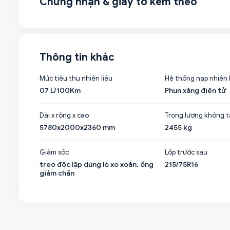
Chứng nhận & giấy tờ kèm theo
Thông tin khác
Mức tiêu thụ nhiên liệu
Hệ thống nạp nhiên 
07 L/100Km
Phun xăng điện tử
Dài x rộng x cao
Trọng lượng không t
5780x2000x2360 mm
2455 kg
Giảm sốc
Lốp trước sau
treo độc lập dùng lò xo xoắn. ống
215/75R16
giảm chấn