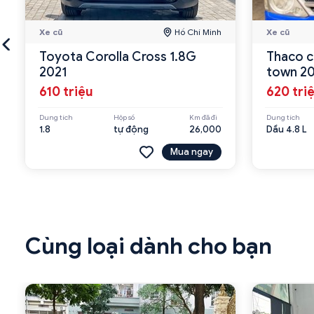
Xe cũ
Hồ Chí Minh
Xe cũ
Toyota Corolla Cross 1.8G
Thaco c
2021
town 2
610 triệu
620 tri
Dung tích
Hộp số
Km đã đi
Dung tích
1.8
tự động
26,000
Dầu 4.8 L
Mua ngay
Cùng loại dành cho bạn