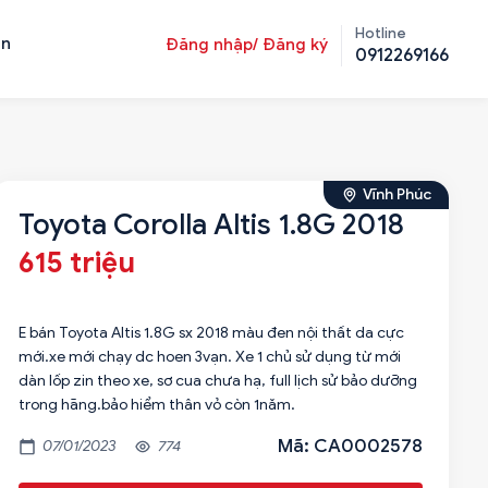
Hotline
ản
Đăng nhập/ Đăng ký
0912269166
Vĩnh Phúc
Toyota Corolla Altis 1.8G 2018
615 triệu
E bán Toyota Altis 1.8G sx 2018 màu đen nội thất da cực
mới.xe mới chạy dc hoen 3vạn. Xe 1 chủ sử dụng từ mới
dàn lốp zin theo xe, sơ cua chưa hạ, full lịch sử bảo dưỡng
trong hãng.bảo hiểm thân vỏ còn 1năm.
Mã: CA0002578
07/01/2023
774