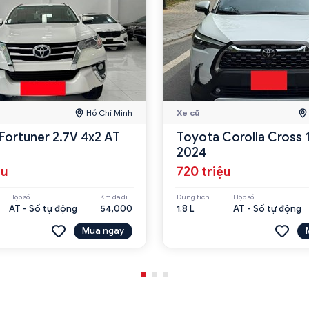
Hồ Chí Minh
Xe cũ
Fortuner 2.7V 4x2 AT
Toyota Corolla Cross 
2024
ệu
720 triệu
Hộp số
Km đã đi
Dung tích
Hộp số
AT - Số tự động
54,000
1.8 L
AT - Số tự động
Mua ngay