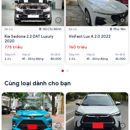
Xe cũ
Hồ Chí Minh
Xe cũ
Phú Yên
Kia Sedona 2.2 DAT Luxury
VinFast Lux A 2.0 2022
2020
775 triệu
760 triệu
Dung tích
Hộp số
Km đã đi
Dung tích
Hộp số
Km đã đi
2.2 L
AT - Số tự động
80,000
2.0 L
AT - Số tự động
45,000
Cùng loại dành cho bạn