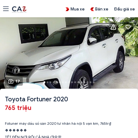
Mua xe
Bán xe
Đấu giá xe
17
Toyota Fortuner 2020
765 triệu
Fotuner máy dầu số sàn 2020 tư nhân hà nội 5 vạn km, 765tr₫
🍀🍀🍀🍀🍀🍀
TẾT ĐẾN NƠI RỒI CẢ NHÀ ƠI🌼🌸