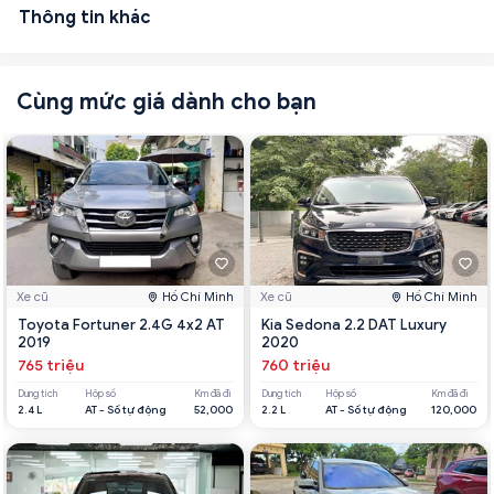
Thông tin khác
Cùng mức giá dành cho bạn
Xe cũ
Hồ Chí Minh
Xe cũ
Hồ Chí Minh
Toyota Fortuner 2.4G 4x2 AT
Kia Sedona 2.2 DAT Luxury
2019
2020
765 triệu
760 triệu
Dung tích
Hộp số
Km đã đi
Dung tích
Hộp số
Km đã đi
2.4 L
AT - Số tự động
52,000
2.2 L
AT - Số tự động
120,000