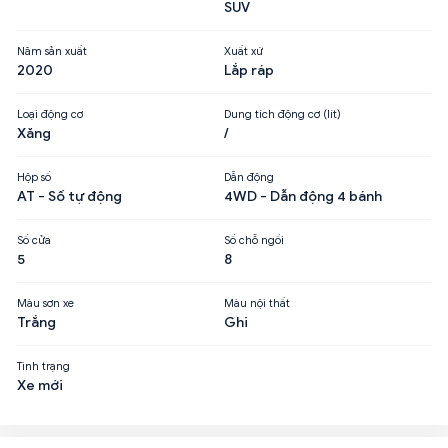
SUV
Năm sản xuất
Xuất xứ
2020
Lắp ráp
Loại động cơ
Dung tích động cơ (lít)
Xăng
/
Hộp số
Dẫn động
AT - Số tự động
4WD - Dẫn động 4 bánh
Số cửa
Số chỗ ngồi
5
8
Màu sơn xe
Màu nội thất
Trắng
Ghi
Tình trạng
Xe mới