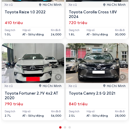
Xe cũ
Hồ Chí Minh
Xe cũ
Hồ Chí Minh
Toyota Raize 1.0 2022
Toyota Corolla Cross 1.8V
2024
410 triệu
720 triệu
Dung tích
Hộp số
Km đã đi
Dung tích
Hộp số
Km đã đi
1.0 L
AT - Số tự động
24,000
1.8 L
AT - Số tự động
30,000
Xe cũ
Hồ Chí Minh
Xe cũ
Hồ Chí Minh
Toyota Fortuner 2.7V 4x2 AT
Toyota Camry 2.5 Q 2021
2020
790 triệu
840 triệu
Dung tích
Hộp số
Km đã đi
Dung tích
Hộp số
Km đã đi
2.7 L
AT - Số tự động
54,000
2.5 L
AT - Số tự động
28,000