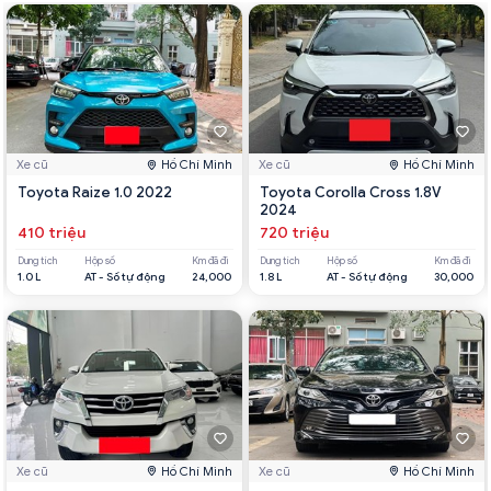
Xe cũ
Hồ Chí Minh
Xe cũ
Hồ Chí Minh
Toyota Raize 1.0 2022
Toyota Corolla Cross 1.8V
2024
410 triệu
720 triệu
Dung tích
Hộp số
Km đã đi
Dung tích
Hộp số
Km đã đi
1.0 L
AT - Số tự động
24,000
1.8 L
AT - Số tự động
30,000
Xe cũ
Hồ Chí Minh
Xe cũ
Hồ Chí Minh