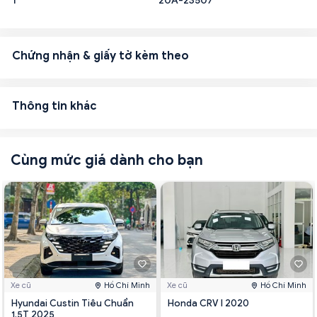
1
20A-23507
Chứng nhận & giấy tờ kèm theo
Thông tin khác
Cùng mức giá dành cho bạn
Xe cũ
Hồ Chí Minh
Xe cũ
Hồ Chí Minh
Hyundai Custin Tiêu Chuẩn
Honda CRV l 2020
1.5T 2025