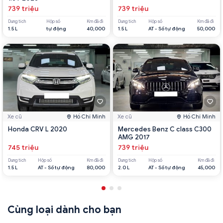
739 triệu
739 triệu
Dung tích
Hộp số
Km đã đi
Dung tích
Hộp số
Km đã đi
1.5 L
tự động
40,000
1.5 L
AT - Số tự động
50,000
Xe cũ
Hồ Chí Minh
Xe cũ
Hồ Chí Minh
Honda CRV L 2020
Mercedes Benz C class C300
AMG 2017
745 triệu
739 triệu
Dung tích
Hộp số
Km đã đi
Dung tích
Hộp số
Km đã đi
1.5 L
AT - Số tự động
80,000
2.0 L
AT - Số tự động
45,000
Cùng loại dành cho bạn