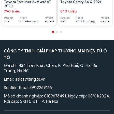
Toyota Fortuner 2.7V 4x2 AT
Toyota Camry 2.5 Q 2021
2020
790 triệu
840 triệu
Dung tích
Hộp số
Km đã đi
Dung tích
Hộp số
Km đã đi
2.7 L
AT - Số tự động
54,000
2.5 L
AT - Số tự động
28,000
CÔNG TY TNHH GIẢI PHÁP THƯƠNG MẠI ĐIỆN TỬ Ô
TÔ
Địa chỉ: 434 Trần Khát Chân, P. Phố Huế, Q. Hai Bà
Trưng, Hà Nội
Email:
sales@zingxe.vn
Số điện thoại:
0912269166
Mã số doanh nghiệp: 0109676491. Ngày cấp: 08/01/2024.
Nơi cấp: SKH & ĐT TP. Hà Nội