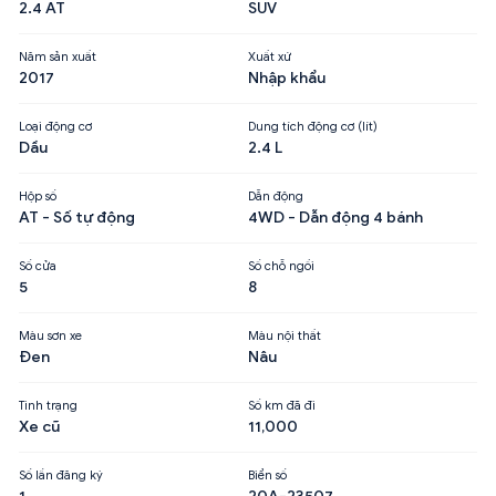
2.4 AT
SUV
Năm sản xuất
Xuất xứ
2017
Nhập khẩu
Loại động cơ
Dung tích động cơ (lít)
Dầu
2.4 L
Hộp số
Dẫn động
AT - Số tự động
4WD - Dẫn động 4 bánh
Số cửa
Số chỗ ngồi
5
8
Màu sơn xe
Màu nội thất
Đen
Nâu
Tình trạng
Số km đã đi
Xe cũ
11,000
Số lần đăng ký
Biển số