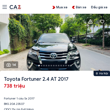
Mua xe
Bán xe
Đấu giá xe
14
Hà Nội
Toyota Fortuner 2.4 AT 2017
738 triệu
Fortuner 1 cầu Sx 2017
BKS 20A 23507
ODO 11v zin Full hãng