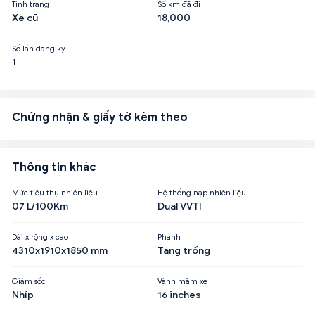
Tình trạng
Số km đã đi
Xe cũ
18,000
Số lần đăng ký
1
Chứng nhận & giấy tờ kèm theo
Thông tin khác
Mức tiêu thụ nhiên liệu
Hệ thống nạp nhiên liệu
07 L/100Km
Dual VVTI
Dài x rộng x cao
Phanh
4310x1910x1850 mm
Tang trống
Giảm sốc
Vành mâm xe
Nhíp
16 inches