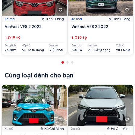
Xe mới
Bình Dương
Xe mới
Bình Dương
VinFast VF8 2 2022
VinFast VF8 2 2022
1.019 tỷ
1.019 tỷ
Dung tích
Hộp số
Xuất xứ
Dung tích
Hộp số
Xuất xứ
260 kW
AT - Số tự động
VIỆT NAM
260 kW
AT - Số tự động
VIỆT NAM
Cùng loại dành cho bạn
Xe cũ
Hồ Chí Minh
Xe cũ
Hồ Chí Minh