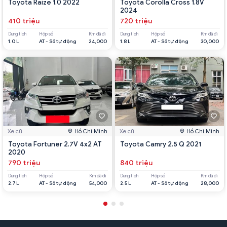
Toyota Raize 1.0 2022
Toyota Corolla Cross 1.8V
2024
410 triệu
720 triệu
Dung tích
Hộp số
Km đã đi
Dung tích
Hộp số
Km đã đi
1.0 L
AT - Số tự động
24,000
1.8 L
AT - Số tự động
30,000
Xe cũ
Hồ Chí Minh
Xe cũ
Hồ Chí Minh
Toyota Fortuner 2.7V 4x2 AT
Toyota Camry 2.5 Q 2021
2020
790 triệu
840 triệu
Dung tích
Hộp số
Km đã đi
Dung tích
Hộp số
Km đã đi
2.7 L
AT - Số tự động
54,000
2.5 L
AT - Số tự động
28,000