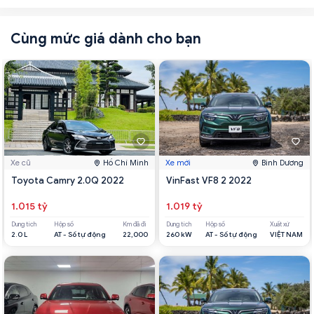
Cùng mức giá dành cho bạn
Xe cũ
Hồ Chí Minh
Xe mới
Bình Dương
Toyota Camry 2.0Q 2022
VinFast VF8 2 2022
1.015 tỷ
1.019 tỷ
Dung tích
Hộp số
Km đã đi
Dung tích
Hộp số
Xuất xứ
2.0 L
AT - Số tự động
22,000
260 kW
AT - Số tự động
VIỆT NAM