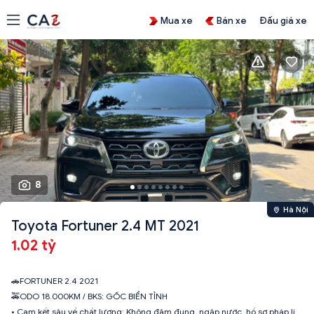
Mua xe
Bán xe
Đấu giá xe
8
Hà Nội
Toyota Fortuner 2.4 MT 2021
1.02 tỷ
🚗FORTUNER 2.4 2021
🚕ODO 18.000KM / BKS: GỐC BIỂN TỈNH
• Cam kết sâu về chất lượng: Không đâm đụng, ngập nước, hồ sơ pháp lí