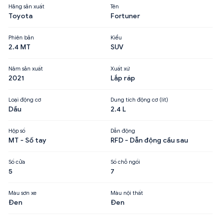
Hãng sản xuất
Tên
Toyota
Fortuner
Phiên bản
Kiểu
2.4 MT
SUV
Năm sản xuất
Xuất xứ
2021
Lắp ráp
Loại động cơ
Dung tích động cơ (lít)
Dầu
2.4 L
Hộp số
Dẫn động
MT - Số tay
RFD - Dẫn động cầu sau
Số cửa
Số chỗ ngồi
5
7
Màu sơn xe
Màu nội thất
Đen
Đen