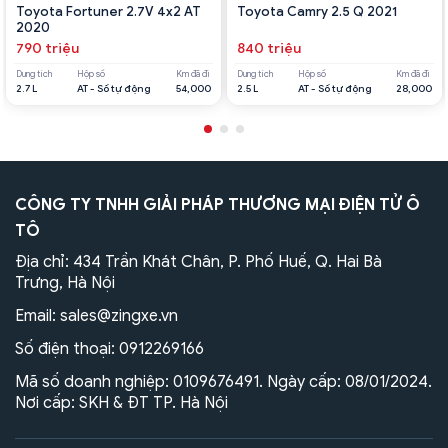
Toyota Fortuner 2.7V 4x2 AT
Toyota Camry 2.5 Q 2021
2020
790 triệu
840 triệu
Dung tích
Hộp số
Km đã đi
Dung tích
Hộp số
Km đã đi
2.7 L
AT - Số tự động
54,000
2.5 L
AT - Số tự động
28,000
CÔNG TY TNHH GIẢI PHÁP THƯƠNG MẠI ĐIỆN TỬ Ô
TÔ
Địa chỉ: 434 Trần Khát Chân, P. Phố Huế, Q. Hai Bà
Trưng, Hà Nội
Email:
sales@zingxe.vn
Số điện thoại:
0912269166
Mã số doanh nghiệp: 0109676491. Ngày cấp: 08/01/2024.
Nơi cấp: SKH & ĐT TP. Hà Nội