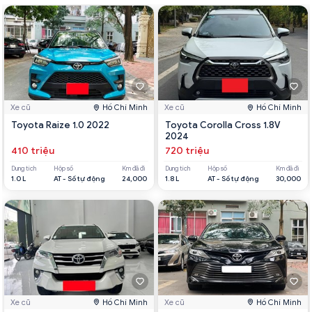
Xe cũ
Hồ Chí Minh
Xe cũ
Hồ Chí Minh
Toyota Raize 1.0 2022
Toyota Corolla Cross 1.8V
2024
410 triệu
720 triệu
Dung tích
Hộp số
Km đã đi
Dung tích
Hộp số
Km đã đi
1.0 L
AT - Số tự động
24,000
1.8 L
AT - Số tự động
30,000
Xe cũ
Hồ Chí Minh
Xe cũ
Hồ Chí Minh