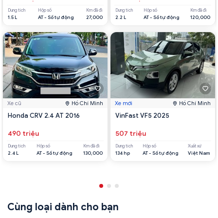
Dung tích
Hộp số
Km đã đi
Dung tích
Hộp số
Km đã đi
1.5 L
AT - Số tự động
27,000
2.2 L
AT - Số tự động
120,000
Xe cũ
Hồ Chí Minh
Xe mới
Hồ Chí Minh
Honda CRV 2.4 AT 2016
VinFast VF5 2025
490 triệu
507 triệu
Dung tích
Hộp số
Km đã đi
Dung tích
Hộp số
Xuất xứ
2.4 L
AT - Số tự động
130,000
134 hp
AT - Số tự động
Việt Nam
Cùng loại dành cho bạn