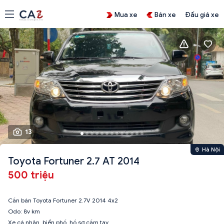
Mua xe
Bán xe
Đấu giá xe
13
Hà Nội
Toyota Fortuner 2.7 AT 2014
500 triệu
Cần bán Toyota Fortuner 2.7V 2014 4x2
Odo: 8v km
Xe cá nhân, biển phố, hồ sơ cầm tay