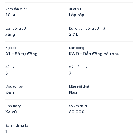
Năm sản xuất
Xuất xứ
2014
Lắp ráp
Loại động cơ
Dung tích động cơ (lít)
xăng
2.7 L
Hộp số
Dẫn động
AT - Số tự động
RWD - Dẫn động cầu sau
Số cửa
Số chỗ ngồi
5
7
Màu sơn xe
Màu nội thất
Đen
Nâu
Tình trạng
Số km đã đi
Xe cũ
80,000
Số lần đăng ký
1