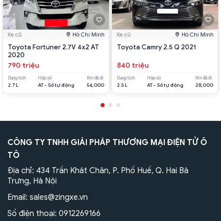
Xe cũ
Hồ Chí Minh
Xe cũ
Hồ Chí Minh
Toyota Fortuner 2.7V 4x2 AT
Toyota Camry 2.5 Q 2021
2020
790 triệu
840 triệu
Dung tích
Hộp số
Km đã đi
Dung tích
Hộp số
Km đã đi
2.7 L
AT - Số tự động
54,000
2.5 L
AT - Số tự động
28,000
CÔNG TY TNHH GIẢI PHÁP THƯƠNG MẠI ĐIỆN TỬ Ô
TÔ
Địa chỉ: 434 Trần Khát Chân, P. Phố Huế, Q. Hai Bà
Trưng, Hà Nội
Email:
sales@zingxe.vn
Số điện thoại:
0912269166