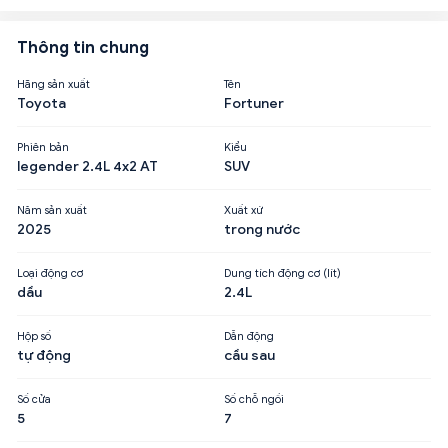
Thông tin chung
Hãng sản xuất
Tên
Toyota
Fortuner
Phiên bản
Kiểu
legender 2.4L 4x2 AT
SUV
Năm sản xuất
Xuất xứ
2025
trong nước
Loại động cơ
Dung tích động cơ (lít)
dầu
2.4L
Hộp số
Dẫn động
tự động
cầu sau
Số cửa
Số chỗ ngồi
5
7