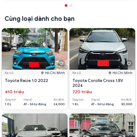
Cùng loại dành cho bạn
Xe cũ
Hồ Chí Minh
Xe cũ
Hồ Chí Minh
Toyota Raize 1.0 2022
Toyota Corolla Cross 1.8V
2024
410 triệu
720 triệu
Dung tích
Hộp số
Km đã đi
Dung tích
Hộp số
Km đã đi
1.0 L
AT - Số tự động
24,000
1.8 L
AT - Số tự động
30,000