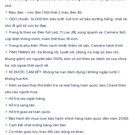
chỗ.
✧ Màu đen – nóc đen | Nội thất 2 màu đen đỏ.
✧ ODO chuẩn: 16,000 Km siêu lướt. Full lịch sử bảo dưỡng hãng, chất xe
chủ đi giữ kỹ cực kỳ đẹp.
✧ Trang bị theo xe: Đèn full Led, 11 Loa JBL xung quanh xe, Camera 360,
cốp điện thông minh, mâm thể thao 18 inch …
✧ Trang bị phụ kiện: Phim cách nhiệt, thảm lót sàn, Camera hành trình …
✧ TÌNH TRẠNG XE: Xe không lỗi, tuyệt vời, (động cơ, hộp số, keo chỉ,
khung gầm) zin nguyên bản 100%, bốn vỏ zin theo xe, bánh sơ cua chưa
hạ, nội ngoại thất sạch sẽ.
✧ XE ĐƯỢC CAM KẾT: Không tai nạn đâm đụng | không ngập nước |
không tua Km.
✧ Xem xe bao thầy thợ kiểm tra và test hãng toàn quốc, bao Check theo
yêu cầu người mua.
✧ Hỗ trợ vay ngân hàng.
✧ Hỗ trợ sang tên.
✧ Hỗ trợ giao xe toàn quốc.
✧ Bảo hành khi mua (còn bảo hành chính hãng toàn quốc đến năm 2030).
✧ Cam kết chất lượng bằng văn bản.
✧ Có nhận giao lưu, trao đổi các dòng xe khác.