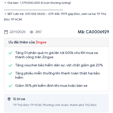
✧ Giá bán: 1,179,000,000 đ (còn thương lượng).
_______________________________________
✧ SĐT Liên hệ: 070 555 5500 – 079 485 7979 gặp Đức, xem xe tại TP Thủ
Đức TP HCM.
Mã: CA0006929
22/11/2025
380
Ưu đãi thêm của
Zingxe
Tặng 01 phần quà trị giá lên tới 500k cho KH mua xe
thành công trên Zingxe
Tặng voucher bảo hiểm dân sự, vật chất giảm giá 20%
Tặng phiếu miễn thưởng khi thanh toán thiệt hại bảo
hiểm
Giảm 35% phí kiểm định khi mua hoặc bán xe
Vị trí xe
TP Thủ Đức TP HCM, Phường Linh Xuân, thành phố Thủ Đức