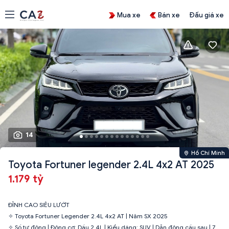
Mua xe
Bán xe
Đấu giá xe
14
Hồ Chí Minh
Toyota Fortuner legender 2.4L 4x2 AT 2025
1.179 tỷ
ĐỈNH CAO SIÊU LƯỚT
✧ Toyota Fortuner Legender 2.4L 4x2 AT | Năm SX 2025
✧ Số tự động | Động cơ: Dầu 2.4L | Kiểu dáng: SUV | Dẫn động cầu sau | 7