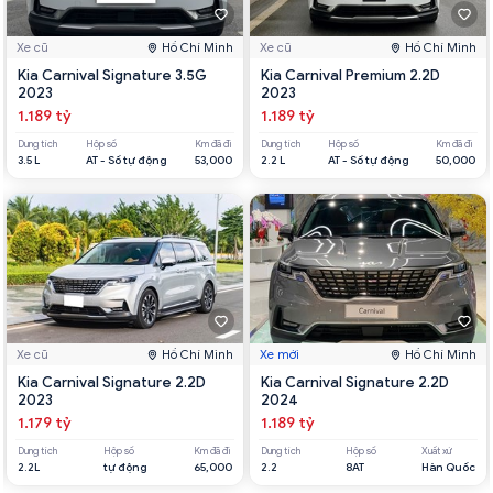
Xe cũ
Hồ Chí Minh
Xe cũ
Hồ Chí Minh
Kia Carnival Signature 3.5G
Kia Carnival Premium 2.2D
2023
2023
1.189 tỷ
1.189 tỷ
Dung tích
Hộp số
Km đã đi
Dung tích
Hộp số
Km đã đi
3.5 L
AT - Số tự động
53,000
2.2 L
AT - Số tự động
50,000
Xe cũ
Hồ Chí Minh
Xe mới
Hồ Chí Minh
Kia Carnival Signature 2.2D
Kia Carnival Signature 2.2D
2023
2024
1.179 tỷ
1.189 tỷ
Dung tích
Hộp số
Km đã đi
Dung tích
Hộp số
Xuất xứ
2.2L
tự động
65,000
2.2
8AT
Hàn Quốc