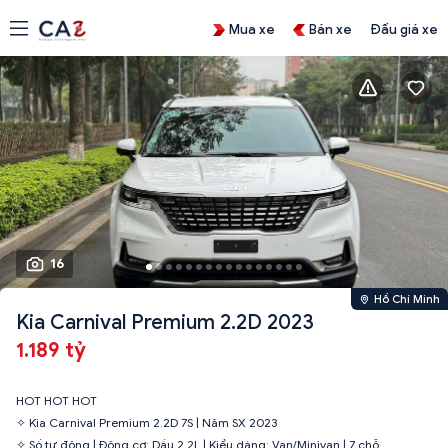
Mua xe
Bán xe
Đấu giá xe
16
Hồ Chí Minh
Kia Carnival Premium 2.2D 2023
1.189 tỷ
HOT HOT HOT
✧ Kia Carnival Premium 2.2D 7S | Năm SX 2023
✧ Số tự động | Động cơ: Dầu 2.2L | Kiểu dáng: Van/Minivan | 7 chỗ.