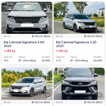
Xe cũ
Hồ Chí Minh
Xe cũ
Hồ Chí Minh
Kia Carnival Signature 3.5G
Kia Carnival Signature 2.2D
2023
2023
1.189 tỷ
1.195 tỷ
Dung tích
Hộp số
Km đã đi
Dung tích
Hộp số
Km đã đi
3.5 L
AT - Số tự động
53,000
2.2 L
AT - Số tự động
60,000
Xe cũ
Hồ Chí Minh
Xe cũ
Hồ Chí Minh