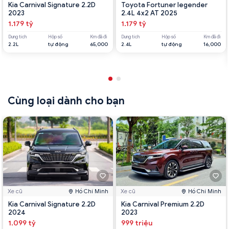
Kia Carnival Signature 2.2D
Toyota Fortuner legender
2023
2.4L 4x2 AT 2025
1.179 tỷ
1.179 tỷ
Dung tích
Hộp số
Km đã đi
Dung tích
Hộp số
Km đã đi
2.2L
tự động
65,000
2.4L
tự động
16,000
Cùng loại dành cho bạn
Xe cũ
Hồ Chí Minh
Xe cũ
Hồ Chí Minh
Kia Carnival Signature 2.2D
Kia Carnival Premium 2.2D
2024
2023
1.099 tỷ
999 triệu