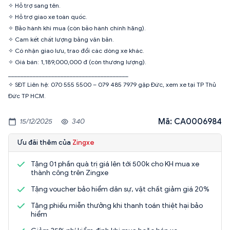
✧ Hỗ trợ sang tên.
✧ Hỗ trợ giao xe toàn quốc.
✧ Bảo hành khi mua (còn bảo hành chính hãng).
✧ Cam kết chất lượng bằng văn bản.
✧ Có nhận giao lưu, trao đổi các dòng xe khác.
✧ Giá bán: 1,189,000,000 đ (còn thương lượng).
_______________________________________
✧ SĐT Liên hệ: 070 555 5500 – 079 485 7979 gặp Đức, xem xe tại TP Thủ
Đức TP HCM.
Mã: CA0006984
15/12/2025
340
Ưu đãi thêm của
Zingxe
Tặng 01 phần quà trị giá lên tới 500k cho KH mua xe
thành công trên Zingxe
Tặng voucher bảo hiểm dân sự, vật chất giảm giá 20%
Tặng phiếu miễn thưởng khi thanh toán thiệt hại bảo
hiểm