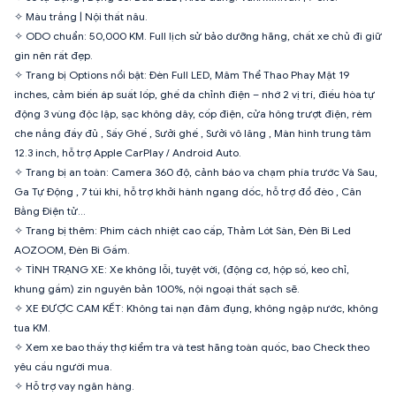
✧ Màu trắng | Nội thất nâu.
✧ ODO chuẩn: 50,000 KM. Full lịch sử bảo dưỡng hãng, chất xe chủ đi giữ
gìn nên rất đẹp.
✧ Trang bị Options nổi bật: Đèn Full LED, Mâm Thể Thao Phay Mặt 19
inches, cảm biến áp suất lốp, ghế da chỉnh điện – nhớ 2 vị trí, điều hòa tự
động 3 vùng độc lập, sạc không dây, cốp điện, cửa hông trượt điện, rèm
che nắng đầy đủ , Sấy Ghế , Sưởi ghế , Sưởi vô lăng , Màn hình trung tâm
12.3 inch, hỗ trợ Apple CarPlay / Android Auto.
✧ Trang bị an toàn: Camera 360 độ, cảnh báo va chạm phía trước Và Sau,
Ga Tự Động , 7 túi khí, hỗ trợ khởi hành ngang dốc, hỗ trợ đổ đèo , Cân
Bằng Điện tử…
✧ Trang bị thêm: Phim cách nhiệt cao cấp, Thảm Lót Sàn, Đèn Bi Led
AOZOOM, Đèn Bi Gầm.
✧ TÌNH TRẠNG XE: Xe không lỗi, tuyệt vời, (động cơ, hộp số, keo chỉ,
khung gầm) zin nguyên bản 100%, nội ngoại thất sạch sẽ.
✧ XE ĐƯỢC CAM KẾT: Không tai nạn đâm đụng, không ngập nước, không
tua KM.
✧ Xem xe bao thầy thợ kiểm tra và test hãng toàn quốc, bao Check theo
yêu cầu người mua.
✧ Hỗ trợ vay ngân hàng.