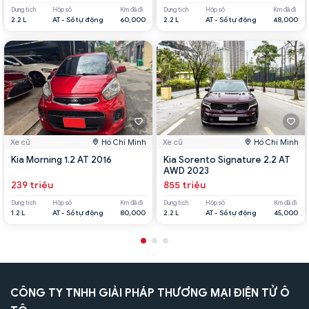
Dung tích
Hộp số
Km đã đi
Dung tích
Hộp số
Km đã đi
2.2 L
AT - Số tự động
60,000
2.2 L
AT - Số tự động
48,000
Xe cũ
Hồ Chí Minh
Xe cũ
Hồ Chí Minh
Kia Morning 1.2 AT 2016
Kia Sorento Signature 2.2 AT
AWD 2023
239 triệu
855 triệu
Dung tích
Hộp số
Km đã đi
Dung tích
Hộp số
Km đã đi
1.2 L
AT - Số tự động
80,000
2.2 L
AT - Số tự động
45,000
CÔNG TY TNHH GIẢI PHÁP THƯƠNG MẠI ĐIỆN TỬ Ô