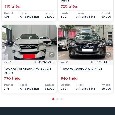
2024
410 triệu
720 triệu
Dung tích
Hộp số
Km đã đi
Dung tích
Hộp số
Km đã đi
1.0 L
AT - Số tự động
24,000
1.8 L
AT - Số tự động
30,000
Xe cũ
Hồ Chí Minh
Xe cũ
Hồ Chí Minh
Toyota Fortuner 2.7V 4x2 AT
Toyota Camry 2.5 Q 2021
2020
790 triệu
840 triệu
Dung tích
Hộp số
Km đã đi
Dung tích
Hộp số
Km đã đi
2.7 L
AT - Số tự động
54,000
2.5 L
AT - Số tự động
28,000