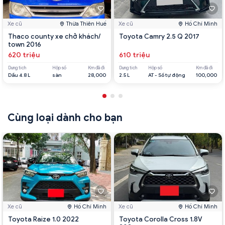
Xe cũ
Thừa Thiên Huế
Xe cũ
Hồ Chí Minh
Thaco county xe chở khách/
Toyota Camry 2.5 Q 2017
town 2016
620 triệu
610 triệu
Dung tích
Hộp số
Km đã đi
Dung tích
Hộp số
Km đã đi
Dầu 4.8 L
sàn
28,000
2.5 L
AT - Số tự động
100,000
Cùng loại dành cho bạn
Xe cũ
Hồ Chí Minh
Xe cũ
Hồ Chí Minh
Toyota Raize 1.0 2022
Toyota Corolla Cross 1.8V