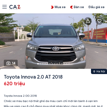
Mua xe
Bán xe
Đấu giá xe
14
Hà Nội
Toyota Innova 2.0 AT 2018
620 triệu
Toyota Innova 2.0G 2018
Chiếc xe màu bạc nội thất ghế da màu cam chỉ mới lăn bánh 6 vạn km
Mẫu xe gầm cao 8 chỗ đáng mua nhất phân khúc,rộng rãi, mạnh mẽ, ăn ít