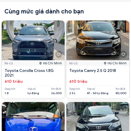
Cùng mức giá dành cho bạn
Xe cũ
Hồ Chí Minh
Xe cũ
Hồ Chí Minh
Toyota Corolla Cross 1.8G
Toyota Camry 2.5 Q 2018
2021
610 triệu
610 triệu
Dung tích
Hộp số
Km đã đi
Dung tích
Hộp số
Km đã đi
1.8
tự động
26,000
2.5 L
AT - Số tự động
80,000