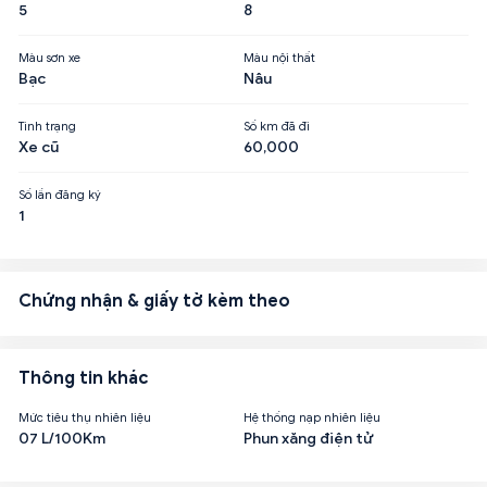
5
8
Màu sơn xe
Màu nội thất
Bạc
Nâu
Tình trạng
Số km đã đi
Xe cũ
60,000
Số lần đăng ký
1
Chứng nhận & giấy tờ kèm theo
Thông tin khác
Mức tiêu thụ nhiên liệu
Hệ thống nạp nhiên liệu
07 L/100Km
Phun xăng điện tử