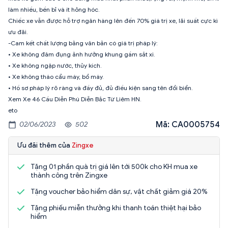
làm nhiều, bền bỉ và ít hỏng hóc.
Chiếc xe vẫn được hỗ trợ ngân hàng lên đến 70% giá trị xe, lãi suất cực kì
ưu đãi.
-Cam kết chất lượng bằng văn bản có giá trị pháp lý:
• Xe không đâm đụng ảnh hưởng khung gầm sắt xi.
• Xe không ngập nước, thủy kích.
• Xe không tháo cẩu máy, bổ máy.
• Hồ sơ pháp lý rõ ràng và đầy đủ, đủ điều kiện sang tên đổi biển.
Xem Xe 46 Cầu Diễn Phú Diễn Bắc Từ Liêm HN.
eto
Mã: CA0005754
02/06/2023
502
Ưu đãi thêm của
Zingxe
Tặng 01 phần quà trị giá lên tới 500k cho KH mua xe
thành công trên Zingxe
Tặng voucher bảo hiểm dân sự, vật chất giảm giá 20%
Tặng phiếu miễn thưởng khi thanh toán thiệt hại bảo
hiểm