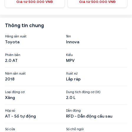
Giá từ 500.000 VNĐ
Giá từ 500.000 VNĐ
Thông tin chung
Hãng sản xuất
Tên
Toyota
Innova
Phiên bản
Kiểu
2.0 AT
MPV
Năm sản xuất
Xuất xứ
2018
Lắp ráp
Loại động cơ
Dung tích động cơ (lít)
Xăng
2.0 L
Hộp số
Dẫn động
AT - Số tự động
RFD - Dẫn động cầu sau
Số cửa
Số chỗ ngồi