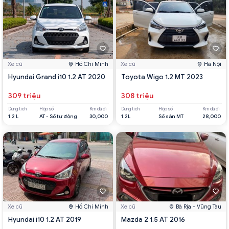
Xe cũ
Hồ Chí Minh
Xe cũ
Hà Nội
Hyundai Grand i10 1.2 AT 2020
Toyota Wigo 1.2 MT 2023
309 triệu
308 triệu
Dung tích
Hộp số
Km đã đi
Dung tích
Hộp số
Km đã đi
1.2 L
AT - Số tự động
30,000
1.2L
Số sàn MT
28,000
Xe cũ
Hồ Chí Minh
Xe cũ
Bà Rịa - Vũng Tàu
Hyundai i10 1.2 AT 2019
Mazda 2 1.5 AT 2016