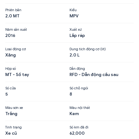
Phiên bản
Kiểu
2.0 MT
MPV
Năm sản xuất
Xuất xứ
2016
Lắp ráp
Loại động cơ
Dung tích động cơ (lít)
Xăng
2.0 L
Hộp số
Dẫn động
MT - Số tay
RFD - Dẫn động cầu sau
Số cửa
Số chỗ ngồi
5
8
Màu sơn xe
Màu nội thất
Trắng
Kem
Tình trạng
Số km đã đi
Xe cũ
62,000