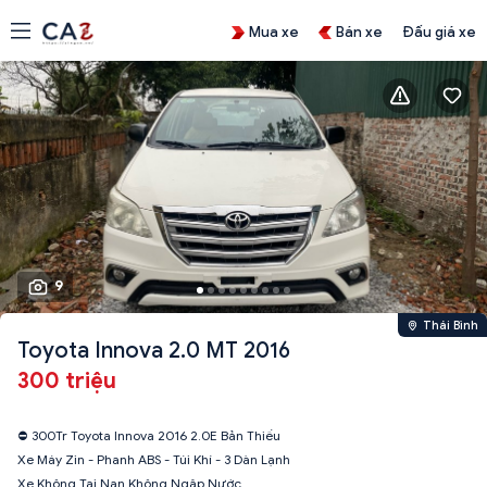
Mua xe
Bán xe
Đấu giá xe
9
Thái Bình
Toyota Innova 2.0 MT 2016
300 triệu
⛔ 300Tr Toyota Innova 2016 2.0E Bản Thiếu
Xe Máy Zin - Phanh ABS - Túi Khí - 3 Dàn Lạnh
Xe Không Tại Nạn Không Ngập Nước