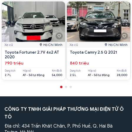
Xe cũ
Hồ Chí Minh
Xe cũ
Hồ Chí Minh
Toyota Fortuner 2.7V 4x2 AT
Toyota Camry 2.5 Q 2021
2020
790 triệu
840 triệu
Dung tích
Hộp số
Km đã đi
Dung tích
Hộp số
Km đã đi
2.7 L
AT - Số tự động
54,000
2.5 L
AT - Số tự động
28,000
CÔNG TY TNHH GIẢI PHÁP THƯƠNG MẠI ĐIỆN TỬ Ô
TÔ
Địa chỉ: 434 Trần Khát Chân, P. Phố Huế, Q. Hai Bà